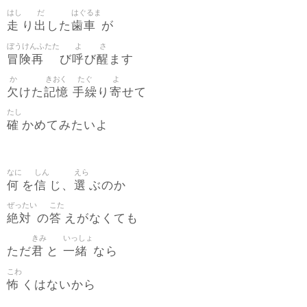
はし
だ
はぐるま
走
出
歯車
り
した
が
ぼうけんふたた
よ
さ
冒険再
呼
醒
び
び
ます
か
きおく
たぐ
よ
欠
記憶
手繰
寄
けた
り
せて
たし
確
かめてみたいよ
なに
しん
えら
何
信
選
を
じ、
ぶのか
ぜったい
こた
絶対
答
の
えがなくても
きみ
いっしょ
君
一緒
ただ
と
なら
こわ
怖
くはないから