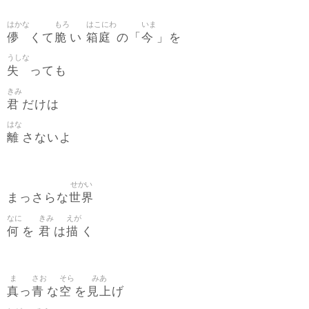
はかな
もろ
はこにわ
いま
儚
脆
箱庭
今
くて
い
の「
」を
うしな
失
っても
きみ
君
だけは
はな
離
さないよ
せかい
世界
まっさらな
なに
きみ
えが
何
君
描
を
は
く
ま
さお
そら
みあ
真
青
空
見上
っ
な
を
げ