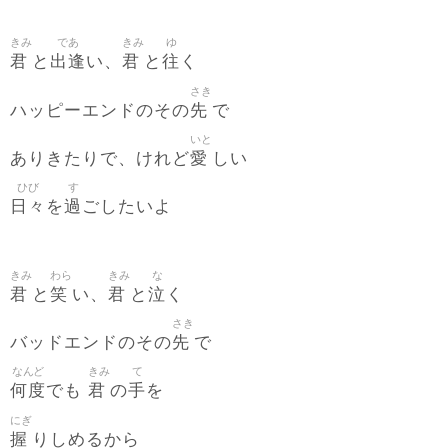
きみ
であ
きみ
ゆ
君
出逢
君
往
と
い、
と
く
さき
先
ハッピーエンドのその
で
いと
愛
ありきたりで、けれど
しい
ひび
す
日々
過
を
ごしたいよ
きみ
わら
きみ
な
君
笑
君
泣
と
い、
と
く
さき
先
バッドエンドのその
で
なんど
きみ
て
何度
君
手
でも
の
を
にぎ
握
りしめるから