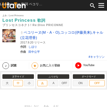
Lost Princess 歌詞 ペコリーヌ(M・A・O),コッコロ(伊藤美来),キャル(立花理香) プリンセスコネクト! Re:Dive PRICONNE ふりがな付
よみ：Lost Princess
Lost Princess
歌詞
プリンセスコネクト! Re:Dive PRICONNE
ペコリーヌ(M・A・O),コッコロ(伊藤美来),キャル
(立花理香)
2017.9.20 リリース
作詞
しほり
作曲
田中公平
#キャラソン
YouTube
★
試聴
お気に入り登録
文字サイズ
ふりがな
ダークモード
大
中
小
あ
A
OFF
ON
OFF
せかい
なに
きみ
えが