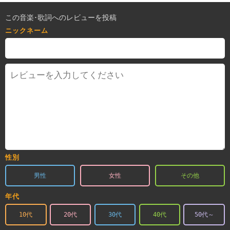
この音楽･歌詞へのレビューを投稿
ニックネーム
性別
男性
女性
その他
年代
10代
20代
30代
40代
50代～