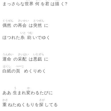
世界
何
君
描
まっさらな
を
は
く?
ぐうぜん
さいかい
とつぜん
偶然
再会
突然
の
は
に
いと
つむ
糸
紡
ほつれた
いでゆく
うんめい
さいはい
いたずら
運命
采配
悪戯
の
は
に
はくし
ぺーじ
白紙
頁
の
めくりめく
う
か
生
変
ああ
まれ
わるたびに
かさ
さが
重
探
ねたぬくもりを
してる