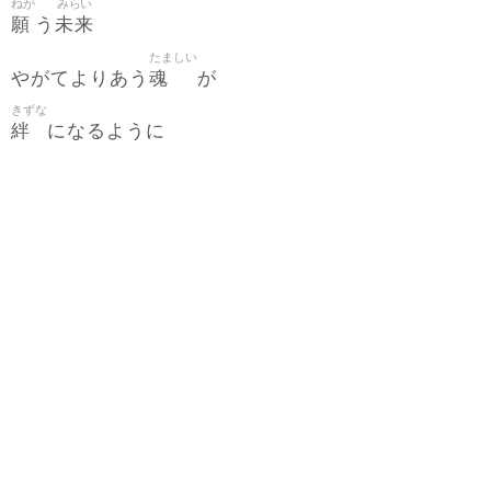
ねが
みらい
願
未来
う
たましい
魂
やがてよりあう
が
きずな
絆
になるように