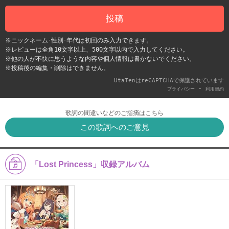
投稿
※ニックネーム･性別･年代は初回のみ入力できます。
※レビューは全角10文字以上、500文字以内で入力してください。
※他の人が不快に思うような内容や個人情報は書かないでください。
※投稿後の編集・削除はできません。
UtaTenはreCAPTCHAで保護されています
-
プライバシー
利用契約
歌詞の間違いなどのご指摘はこちら
この歌詞へのご意見
「Lost Princess」収録アルバム