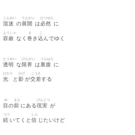
こんめい
てんかい
ひつぜん
混迷
展開
必然
の
は
に
ようしゃ
ま
こ
容赦
巻
込
なく
き
んでゆく
とうめい
げんかい
うらはら
透明
限界
裏腹
な
は
に
ひかり
かげ
こうさ
光
影
交差
と
が
する
め
まえ
げんじつ
目
前
現実
の
にある
が
つづ
しん
続
信
いてくと
じたいけど