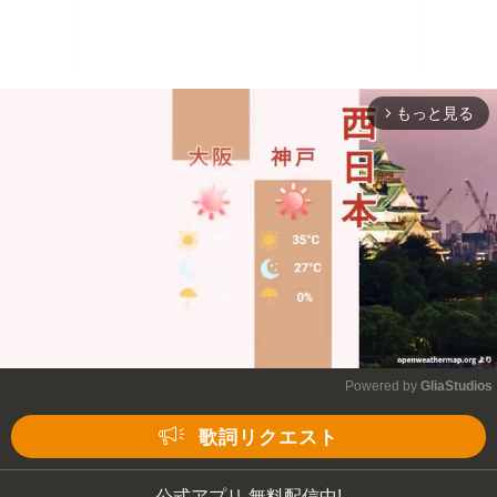
もっと見る
arrow_forward_ios
Powered by 
GliaStudios
Mute
歌詞リクエスト
公式アプリ 無料配信中!