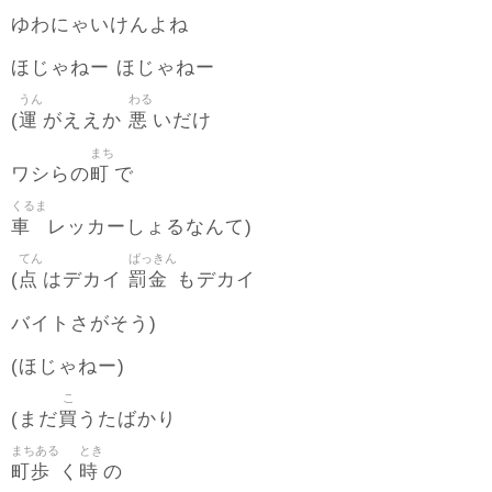
ゆわにゃいけんよね
ほじゃねー ほじゃねー
うん
わる
運
悪
(
がええか
いだけ
まち
町
ワシらの
で
くるま
車
レッカーしょるなんて)
てん
ばっきん
点
罰金
(
はデカイ
もデカイ
バイトさがそう)
(ほじゃねー)
こ
買
(まだ
うたばかり
まちある
とき
町歩
時
く
の