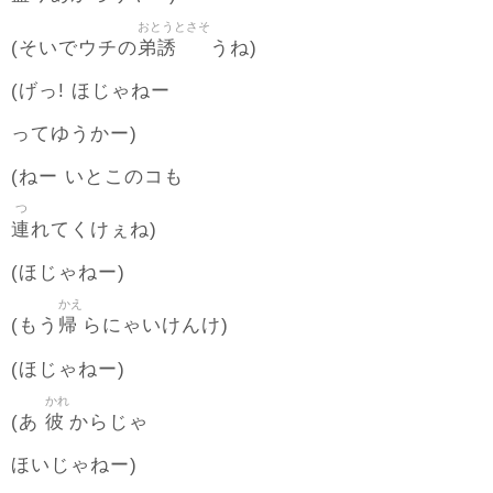
おとうとさそ
弟誘
(そいでウチの
うね)
(げっ! ほじゃねー
ってゆうかー)
(ねー いとこのコも
つ
連
れてくけぇね)
(ほじゃねー)
かえ
帰
(もう
らにゃいけんけ)
(ほじゃねー)
かれ
彼
(あ
からじゃ
ほいじゃねー)