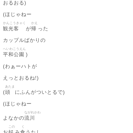
おるおる)
(ほじゃねー
かんこうきゃく
かえ
観光客
帰
が
った
カップルばかりの
へいわこうえん
平和公園
)
(わぁーハトが
えっとおるね!)
あたま
頭
(
にふんがついとるで)
(ほじゃねー
ながれかわ
流川
よなかの
この
く
好
食
お
み
うたし