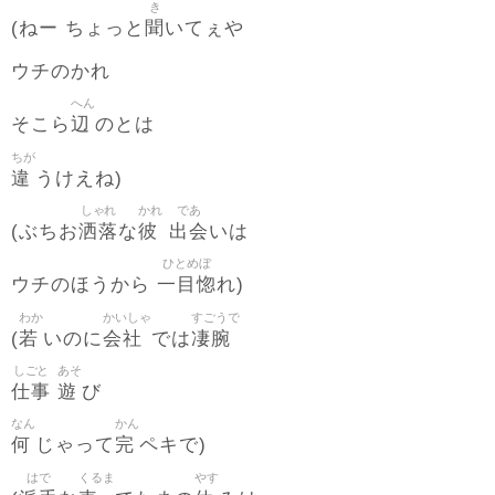
き
聞
(ねー ちょっと
いてぇや
ウチのかれ
へん
辺
そこら
のとは
ちが
違
うけえね)
しゃれ
かれ
であ
洒落
彼
出会
(ぶちお
な
いは
ひとめぼ
一目惚
ウチのほうから
れ)
わか
かいしゃ
すごうで
若
会社
凄腕
(
いのに
では
しごと
あそ
仕事
遊
び
なん
かん
何
完
じゃって
ペキで)
はで
くるま
やす