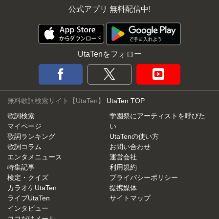
公式アプリ 無料配信中!
UtaTenをフォロー
無料歌詞検索サイト【UtaTen】
UtaTen TOP
歌詞検索
学園祭にアーティストを呼びた
マイページ
い
歌詞ランキング
UtaTenの使い方
歌詞コラム
お問い合わせ
エンタメニュース
運営会社
特集記事
利用規約
検定・クイズ
プライバシーポリシー
カラオケUtaTen
提携媒体
ライブUtaTen
サイトマップ
インタビュー
ココだけメール