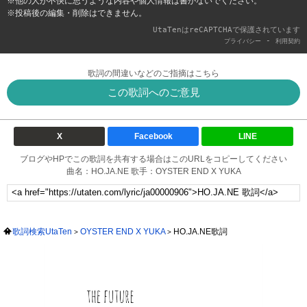
※他の人が不快に思うような内容や個人情報は書かないでください。
※投稿後の編集・削除はできません。
UtaTenはreCAPTCHAで保護されています
-
プライバシー
利用契約
歌詞の間違いなどのご指摘はこちら
この歌詞へのご意見
X
Facebook
LINE
ブログやHPでこの歌詞を共有する場合はこのURLをコピーしてください
曲名：HO.JA.NE 歌手：OYSTER END X YUKA
歌詞検索UtaTen
OYSTER END X YUKA
HO.JA.NE歌詞