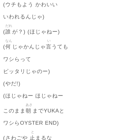
(ウチもよう かわいい
いわれるんじゃ)
だれ
誰
(
が？) (ほじゃねー)
なん
い
何
言
(
じゃかんじゃ
うても
ワシらって
ピッタリじゃのー)
(やだ!)
(ほじゃねー ほじゃねー
あさ
朝
このまま
までYUKAと
ワシらOYSTER END)
と
止
(さわごや
まるな