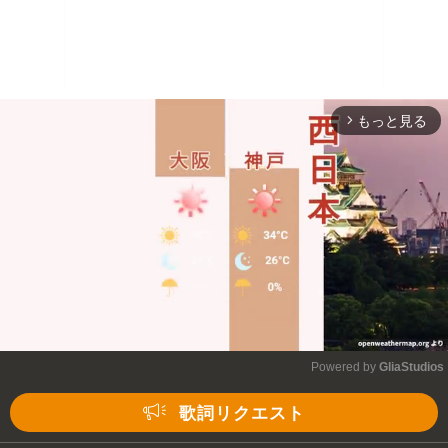
もっと見る
arrow_forward_ios
Powered by 
GliaStudios
Mute
歌詞リクエスト