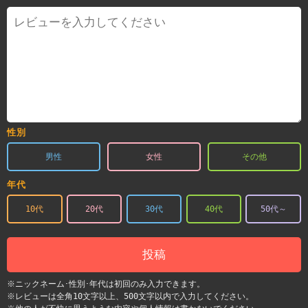
性別
男性
女性
その他
年代
10代
20代
30代
40代
50代～
投稿
※ニックネーム･性別･年代は初回のみ入力できます。
※レビューは全角10文字以上、500文字以内で入力してください。