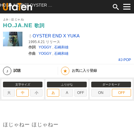
HO.JA.NE 歌詞 OYSTER END X YUKA ふりがな付
よみ：ほ.じゃ.ね
HO.JA.NE
歌詞
OYSTER END X YUKA
1995.4.21 リリース
作詞
YOGGY
,
石嶋和雄
作曲
YOGGY
,
石嶋和雄
#J-POP
★
試聴
お気に入り登録
文字サイズ
ふりがな
ダークモード
大
中
小
あ
A
OFF
ON
OFF
ほじゃねー ほじゃねー