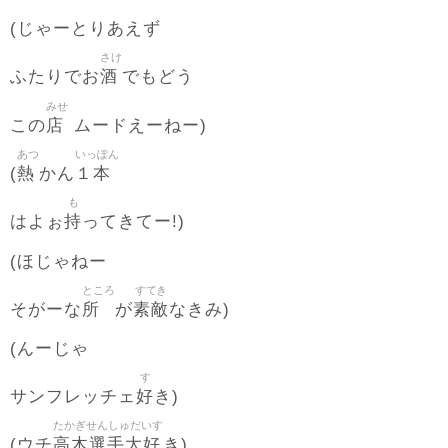
(じゃーとりあえず
さけ
酒
ふたりでお
でもどう
みせ
店
この
ムードえーねー)
あつ
いっぽん
熱
１本
(
かん
も
持
はよぉ
ってきてー!)
(ほじゃねー
ところ
すてき
所
素敵
そがーな
が
なきみ)
(んーじゃ
す
好
サンフレッチェ
き)
たかぎせんしゅだいす
高木選手大好
(ウチ
き)