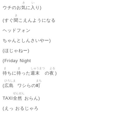
き
い
気
入
ウチのお
に
り)
き
聞
(すぐ
こえんようになる
ヘッドフォン
ちゃんとしんさいやー)
(ほじゃねー)
(Friday Night
ま
ま
しゅうまつ
よる
待
待
週末
夜
ちに
った
の
)
ひろしま
まち
広島
町
(
ワシらの
ぜんぜん
全然
TAXI
おらん)
(えっ おるじゃろ