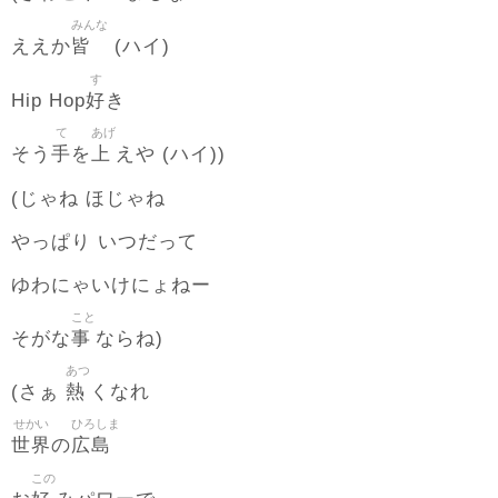
みんな
皆
ええか
(ハイ)
す
好
Hip Hop
き
て
あげ
手
上
そう
を
えや (ハイ))
(じゃね ほじゃね
やっぱり いつだって
ゆわにゃいけにょねー
こと
事
そがな
ならね)
あつ
熱
(さぁ
くなれ
せかい
ひろしま
世界
広島
の
この