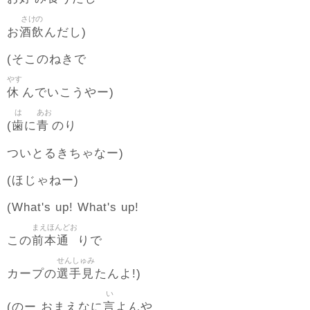
さけの
酒飲
お
んだし)
(そこのねきで
やす
休
んでいこうやー)
は
あお
歯
青
(
に
のり
ついとるきちゃなー)
(ほじゃねー)
(What's up! What's up!
まえほんどお
前本通
この
りで
せんしゅみ
選手見
カープの
たんよ!)
い
言
(のー おまえなに
よんや