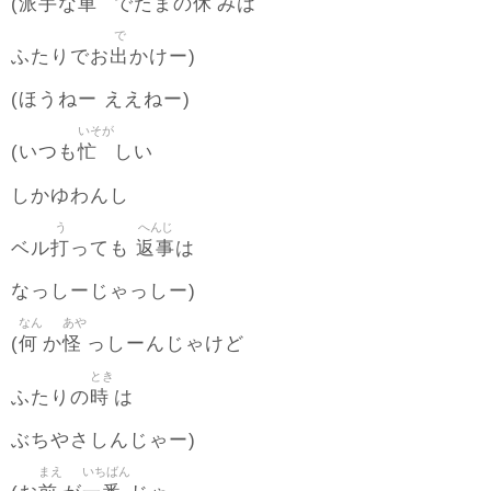
派手
車
休
(
な
でたまの
みは
で
出
ふたりでお
かけー)
(ほうねー ええねー)
いそが
忙
(いつも
しい
しかゆわんし
う
へんじ
打
返事
ベル
っても
は
なっしーじゃっしー)
なん
あや
何
怪
(
か
っしーんじゃけど
とき
時
ふたりの
は
ぶちやさしんじゃー)
まえ
いちばん