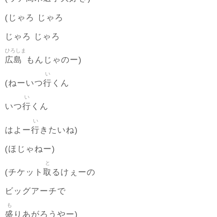
(じゃろ じゃろ
じゃろ じゃろ
ひろしま
広島
もんじゃのー)
い
行
(ねーいつ
くん
い
行
いつ
くん
い
行
はよー
きたいね)
(ほじゃねー)
と
取
(チケット
るけぇーの
ビッグアーチで
も
盛
りあがろうやー)