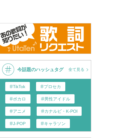
今話題のハッシュタグ
全て見る
TikTok
プロセカ
ボカロ
男性アイドル
アニメ
カナルビ・K-POP和訳
J-POP
キャラソン
あんスタ
歌い手