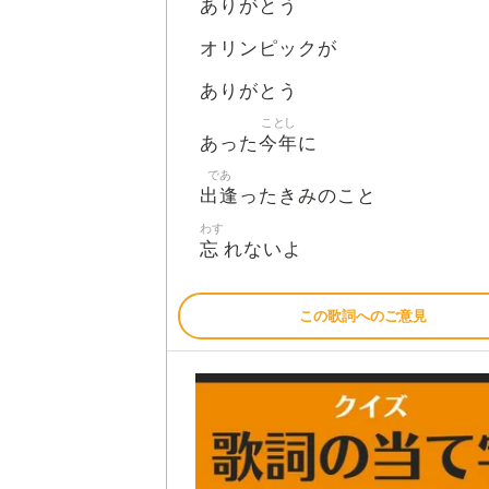
ありがとう
オリンピックが
ありがとう
ことし
今年
あった
に
であ
出逢
ったきみのこと
わす
忘
れないよ
この歌詞へのご意見