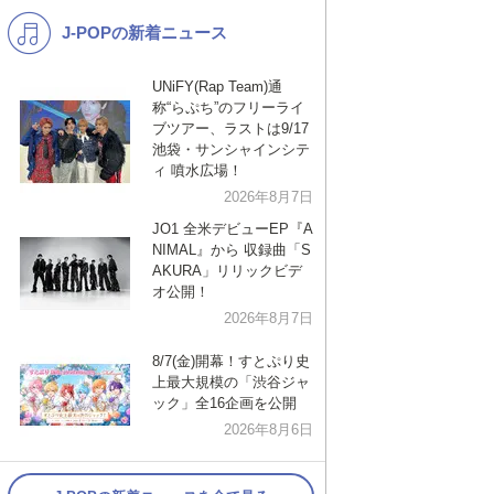
J-POPの新着ニュース
K-POP
演歌・歌謡
バンド
洋楽
UNiFY(Rap Team)通
称“らぷち”のフリーライ
VTuber
ディズニー
ブツアー、ラストは9/17
池袋・サンシャインシテ
ィ 噴水広場！
2026年8月7日
JO1 全米デビューEP『A
NIMAL』から 収録曲「S
AKURA」リリックビデ
オ公開！
2026年8月7日
8/7(金)開幕！すとぷり史
上最大規模の「渋谷ジャ
ック」全16企画を公開
2026年8月6日