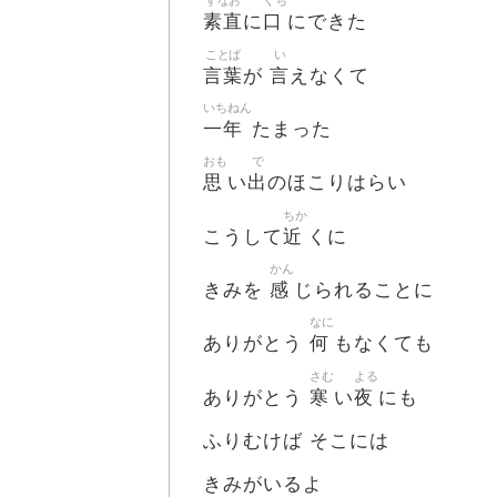
すなお
くち
素直
口
に
にできた
ことば
い
言葉
言
が
えなくて
いちねん
一年
たまった
おも
で
思
出
い
のほこりはらい
ちか
近
こうして
くに
かん
感
きみを
じられることに
なに
何
ありがとう
もなくても
さむ
よる
寒
夜
ありがとう
い
にも
ふりむけば そこには
きみがいるよ