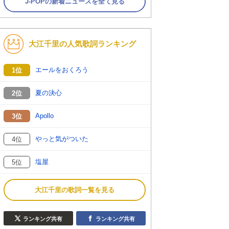
J-POPの新着ニュースを全て見る
大江千里の人気歌詞ランキング
エールをおくろう
1位
夏の決心
2位
Apollo
3位
やっと気がついた
4位
塩屋
5位
大江千里の歌詞一覧を見る
ランキング共有
ランキング共有