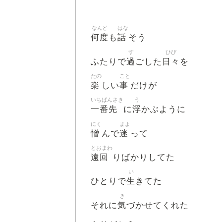
なんど
はな
何度
話
も
そう
す
ひび
過
日々
ふたりで
ごした
を
たの
こと
楽
事
しい
だけが
いちばんさき
う
一番先
浮
に
かぶように
にく
まよ
憎
迷
んで
って
とおまわ
遠回
りばかりしてた
い
生
ひとりで
きてた
き
気
それに
づかせてくれた