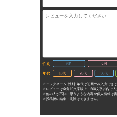
男性
女性
性別
10代
20代
30代
年代
※ニックネーム･性別･年代は初回のみ入力でき
※レビューは全角10文字以上、500文字以内で
※他の人が不快に思うような内容や個人情報は
※投稿後の編集・削除はできません。