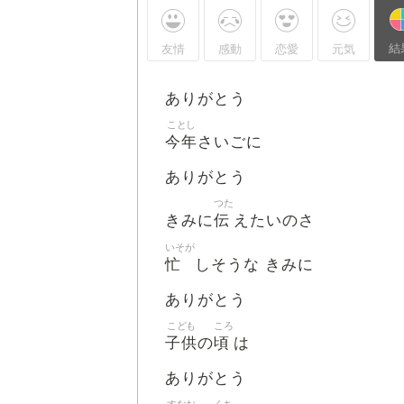
結
友情
感動
恋愛
元気
ありがとう
ことし
今年
さいごに
ありがとう
つた
伝
きみに
えたいのさ
いそが
忙
しそうな きみに
ありがとう
こども
ころ
子供
頃
の
は
ありがとう