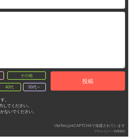
その他
投稿
40代
50代～
ます。
入力してください。
書かないでください。
UtaTenはreCAPTCHAで保護されています
-
プライバシー
利用契約