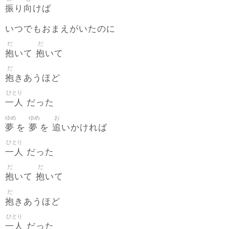
振
向
り
けば
いつでもおまえがいたのに
だ
だ
抱
抱
いて
いて
だ
抱
きあうほど
ひとり
一人
だった
ゆめ
ゆめ
お
夢
夢
追
を
を
いかければ
ひとり
一人
だった
だ
だ
抱
抱
いて
いて
だ
抱
きあうほど
ひとり
一人
だった