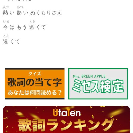
あつ
あつ
熱
熱
い
い ぬくもりさえ
いま
とお
今
遠
は もう
くて
とお
遠
くて