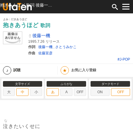
抱きあうほど 歌詞 後藤一機 ふりがな付
よみ：だきあうほど
抱きあうほど
歌詞
後藤一機
1995.7.26 リリース
作詞
後藤一機
,
さとうみかこ
作曲
佐藤宣彦
#J-POP
★
試聴
お気に入り登録
文字サイズ
ふりがな
ダークモード
大
中
小
あ
A
OFF
ON
OFF
な
泣
きたいくせに