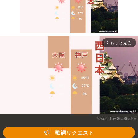
もっと見る
arrow_forward_ios
Mute
Powered by 
GliaStudios
Mute
歌詞リクエスト