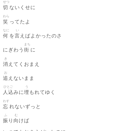
せつ
切
ないくせに
わら
笑
ってたよ
なに
い
何
言
を
えばよかったのさ
まち
街
にぎわう
に
き
消
えてくおまえ
お
追
えないまま
ひとご
う
人込
埋
みに
もれてゆく
わす
忘
れないずっと
ふ
む
振
向
り
けば