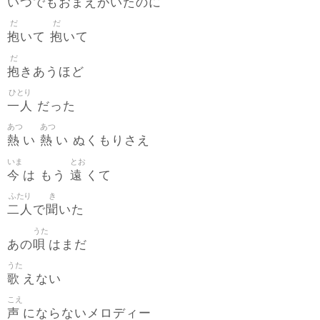
いつでもおまえがいたのに
だ
だ
抱
抱
いて
いて
だ
抱
きあうほど
ひとり
一人
だった
あつ
あつ
熱
熱
い
い ぬくもりさえ
いま
とお
今
遠
は もう
くて
ふたり
き
二人
聞
で
いた
うた
唄
あの
はまだ
うた
歌
えない
こえ
声
にならないメロディー