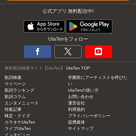
公式アプリ 無料配信中!
UtaTenをフォロー
無料歌詞検索サイト【UtaTen】
UtaTen TOP
歌詞検索
学園祭にアーティストを呼びた
マイページ
い
歌詞ランキング
UtaTenの使い方
歌詞コラム
お問い合わせ
エンタメニュース
運営会社
特集記事
利用規約
検定・クイズ
プライバシーポリシー
カラオケUtaTen
提携媒体
ライブUtaTen
サイトマップ
インタビュー