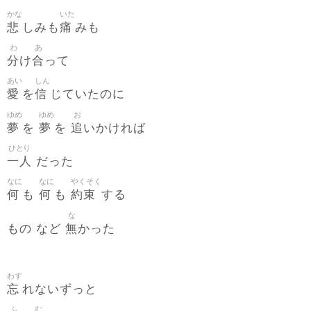
かな
いた
悲
痛
しみも
みも
わ
あ
分
合
け
って
あい
しん
愛
信
を
じていたのに
ゆめ
ゆめ
お
夢
夢
追
を
を
いかければ
ひとり
一人
だった
なに
なに
やくそく
何
何
約束
も
も
する
な
無
もの など
かった
わす
忘
れないずっと
ふ
む