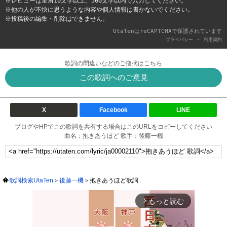
※レビューは全角10文字以上、500文字以内で入力してください。
※他の人が不快に思うような内容や個人情報は書かないでください。
※投稿後の編集・削除はできません。
UtaTenはreCAPTCHAで保護されています
-
プライバシー
利用契約
歌詞の間違いなどのご指摘はこちら
この歌詞へのご意見
X
Facebook
LINE
ブログやHPでこの歌詞を共有する場合はこのURLをコピーしてください
曲名：抱きあうほど 歌手：後藤一機
歌詞検索UtaTen
後藤一機
抱きあうほど歌詞
もっと読む
arrow_forward_ios