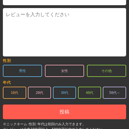
性別
男性
女性
その他
年代
10代
20代
30代
40代
50代～
投稿
※ニックネーム･性別･年代は初回のみ入力できます。