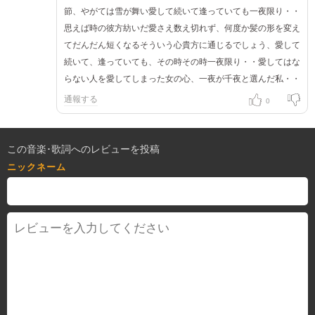
節、やがては雪が舞い愛して続いて逢っていても一夜限り・・
思えば時の彼方紡いだ愛さえ数え切れず、何度か髪の形を変え
てだんだん短くなるそういう心貴方に通じるでしょう、愛して
続いて、逢っていても、その時その時一夜限り・・愛してはな
らない人を愛してしまった女の心、一夜が千夜と選んだ私・・
通報する
0
この音楽･歌詞へのレビューを投稿
ニックネーム