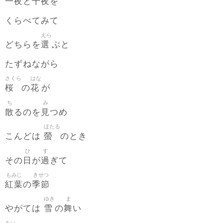
一夜
千夜
と
を
くらべてみて
えら
選
どちらを
ぶと
たずねながら
さくら
はな
桜
花
の
が
ち
み
散
見
るのを
つめ
ほたる
螢
こんどは
のとき
ひ
す
日
過
その
が
ぎて
もみじ
きせつ
紅葉
季節
の
ゆき
ま
雪
舞
やがては
の
い
あい