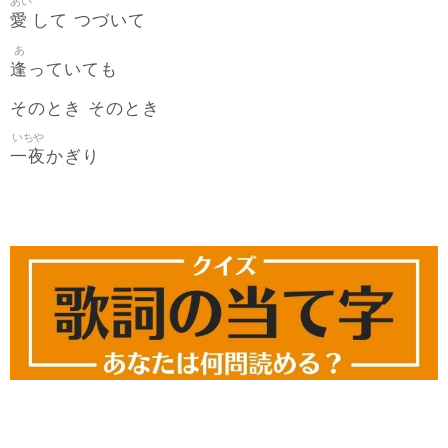
あい
愛
して つづいて
あ
逢
っていても
そのとき そのとき
いちや
一夜
かぎり