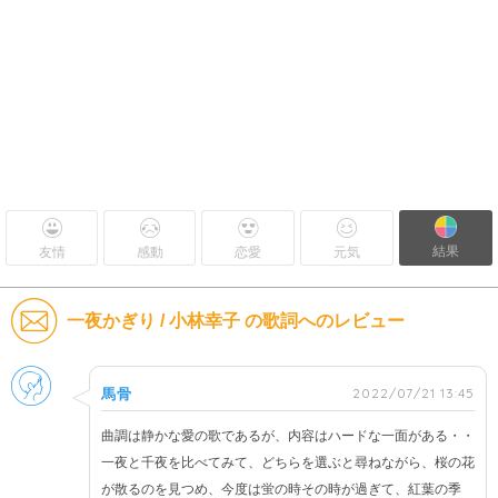
結果
友情
感動
恋愛
元気
一夜かぎり / 小林幸子 の歌詞へのレビュー
男性
2022/07/21 13:45
馬骨
曲調は静かな愛の歌であるが、内容はハードな一面がある・・
一夜と千夜を比べてみて、どちらを選ぶと尋ねながら、桜の花
が散るのを見つめ、今度は蛍の時その時が過ぎて、紅葉の季