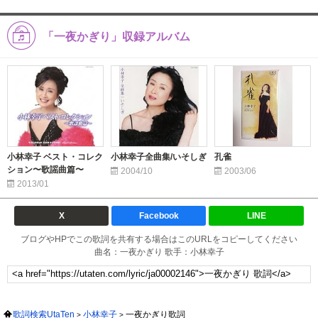
「一夜かぎり」収録アルバム
小林幸子 ベスト・コレク
小林幸子全曲集/いそしぎ
孔雀
ション〜歌謡曲篇〜
2004/10
2003/06
2013/01
X
Facebook
LINE
ブログやHPでこの歌詞を共有する場合はこのURLをコピーしてください
曲名：一夜かぎり 歌手：小林幸子
歌詞検索UtaTen
小林幸子
一夜かぎり歌詞