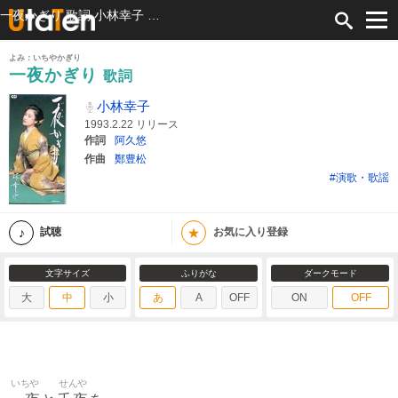
一夜かぎり 歌詞 小林幸子 ふりがな付
よみ：いちやかぎり
一夜かぎり
歌詞
小林幸子
1993.2.22 リリース
作詞
阿久悠
作曲
鄭豊松
#演歌・歌謡
★
試聴
お気に入り登録
文字サイズ
ふりがな
ダークモード
大
中
小
あ
A
OFF
ON
OFF
いちや
せんや