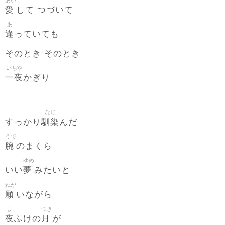
愛
して つづいて
あ
逢
っていても
そのとき そのとき
いちや
一夜
かぎり
なじ
馴染
すっかり
んだ
うで
腕
のまくら
ゆめ
夢
いい
みたいと
ねが
願
いながら
よ
つき
夜
月
ふけの
が