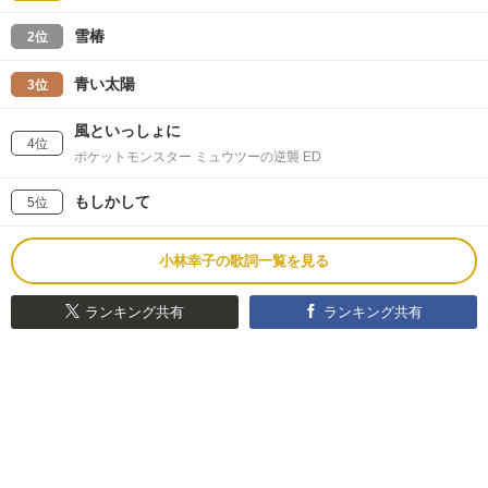
雪椿
2位
青い太陽
3位
風といっしょに
4位
ポケットモンスター ミュウツーの逆襲 ED
もしかして
5位
小林幸子の歌詞一覧を見る
ランキング共有
ランキング共有