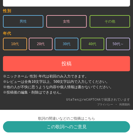
性別
男性
女性
その他
年代
10代
20代
30代
40代
50代～
投稿
※ニックネーム･性別･年代は初回のみ入力できます。
※レビューは全角10文字以上、500文字以内で入力してください。
※他の人が不快に思うような内容や個人情報は書かないでください。
※投稿後の編集・削除はできません。
UtaTenはreCAPTCHAで保護されています
-
プライバシー
利用契約
歌詞の間違いなどのご指摘はこちら
この歌詞へのご意見