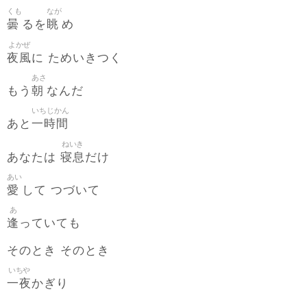
くも
なが
曇
眺
るを
め
よかぜ
夜風
に ためいきつく
あさ
朝
もう
なんだ
いちじかん
一時間
あと
ねいき
寝息
あなたは
だけ
あい
愛
して つづいて
あ
逢
っていても
そのとき そのとき
いちや
一夜
かぎり