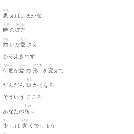
おも
思
えばはるかな
とき
かなた
時
彼方
の
つむ
あい
紡
愛
いだ
さえ
かぞえきれず
なんど
かみ
かたち
か
何度
髪
形
変
か
の
を
えて
みじ
短
だんだん
かくなる
そういう こころ
むね
胸
あなたの
に
すこ
ひび
少
響
しは
くでしょう