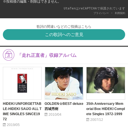
※投稿後の編集・削除はできません。
UtaTenはreCAPTCHAで保護されています
-
プライバシー
利用契約
歌詞の間違いなどのご指摘はこちら
この歌詞へのご意見
「走れ正直者」収録アルバム
HIDEKI UNFORGETTAB
GOLDEN☆BEST deluxe
35th Anniversary Mem
LE-HIDEKI SAIJO ALL T
西城秀樹
orial Box HIDEKI Compl
IME SINGLES SINCE19
ete Singles 1972-1999
2010/04
72
2007/12
2019/05