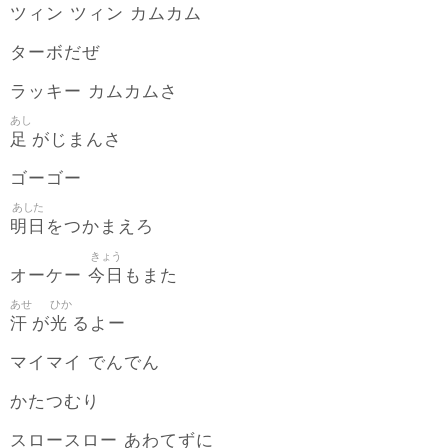
ツィン ツィン カムカム
ターボだぜ
ラッキー カムカムさ
あし
足
がじまんさ
ゴーゴー
あした
明日
をつかまえろ
きょう
今日
オーケー
もまた
あせ
ひか
汗
光
が
るよー
マイマイ でんでん
かたつむり
スロースロー あわてずに