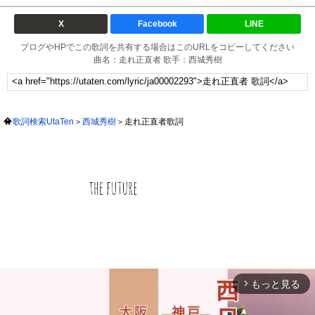
X
Facebook
LINE
ブログやHPでこの歌詞を共有する場合はこのURLをコピーしてください
曲名：走れ正直者 歌手：西城秀樹
歌詞検索UtaTen
西城秀樹
走れ正直者歌詞
もっと見る
arrow_forward_ios