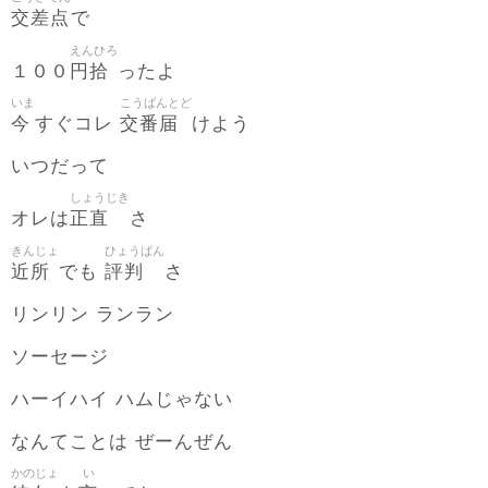
交差点
で
えんひろ
円拾
１００
ったよ
いま
こうばんとど
今
交番届
すぐコレ
けよう
いつだって
しょうじき
正直
オレは
さ
きんじょ
ひょうばん
近所
評判
でも
さ
リンリン ランラン
ソーセージ
ハーイハイ ハムじゃない
なんてことは ぜーんぜん
かのじょ
い