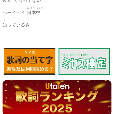
彼女
言
も
ってない
にほんじゅう
日本中
ヘーイヘイ
し
知
っているさ