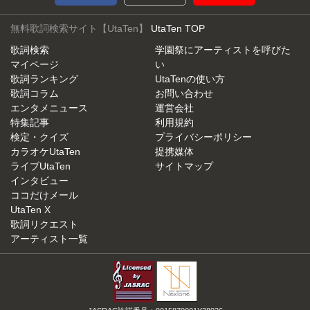
無料歌詞検索サイト【UtaTen】
UtaTen TOP
歌詞検索
学園祭にアーティストを呼びた
マイページ
い
歌詞ランキング
UtaTenの使い方
歌詞コラム
お問い合わせ
エンタメニュース
運営会社
特集記事
利用規約
検定・クイズ
プライバシーポリシー
カラオケUtaTen
提携媒体
ライブUtaTen
サイトマップ
インタビュー
ココだけメール
UtaTen X
歌詞リクエスト
アーティスト一覧