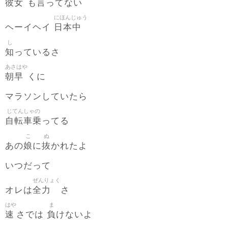
彼女
言
も
ってない
にほんじゅう
日本中
ヘーイヘイ
し
知
っているさ
あさはや
朝早
くに
マラソンしていたら
じてんしゃの
自転車乗
ってる
こ
ぬ
娘
抜
あの
に
かれたよ
いつだって
ぜんりょく
全力
オレは
さ
はや
ま
速
負
さでは
けないよ