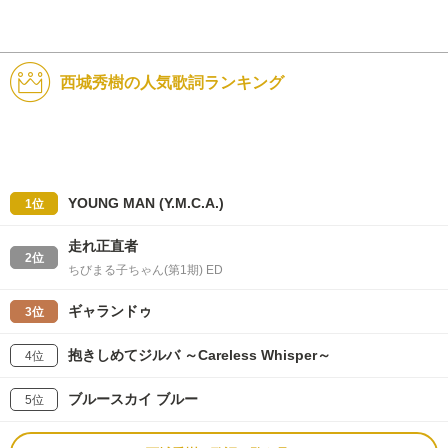
西城秀樹の人気歌詞ランキング
YOUNG MAN (Y.M.C.A.)
1位
走れ正直者
2位
ちびまる子ちゃん(第1期) ED
ギャランドゥ
3位
抱きしめてジルバ ～Careless Whisper～
4位
ブルースカイ ブルー
5位