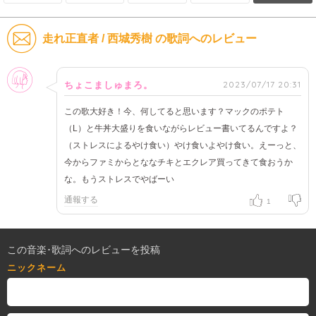
走れ正直者 / 西城秀樹 の歌詞へのレビュー
女性
2023/07/17 20:31
ちょこましゅまろ。
この歌大好き！今、何してると思います？マックのポテト
（L）と牛丼大盛りを食いながらレビュー書いてるんですよ？
（ストレスによるやけ食い）やけ食いよやけ食い。えーっと、
今からファミからとななチキとエクレア買ってきて食おうか
な。もうストレスでやばーい
通報する
1
この音楽･歌詞へのレビューを投稿
ニックネーム