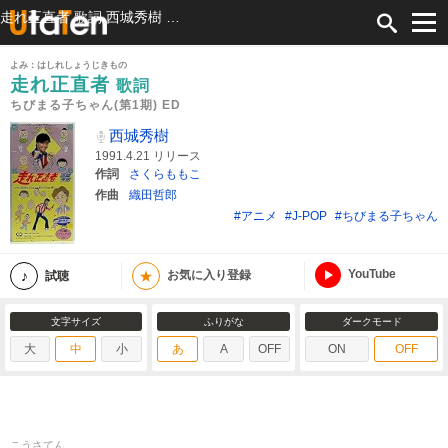
走れ正直者 歌詞 西城秀樹 ちびまる子ちゃん(第1期) ED ふりがな付
よみ：はしれしょうじきもの
走れ正直者
歌詞
ちびまる子ちゃん(第1期) ED
西城秀樹
1991.4.21 リリース
作詞
さくらももこ
作曲
織田哲郎
#アニメ
#J-POP
#ちびまる子ちゃん
YouTube
★
試聴
お気に入り登録
文字サイズ
ふりがな
ダークモード
大
中
小
あ
A
OFF
ON
OFF
こうさてん