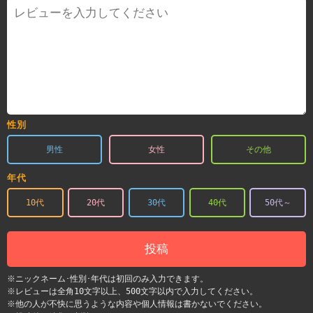
性別
男性
女性
その他
年代
10代
20代
30代
40代
50代～
投稿
※ニックネーム･性別･年代は初回のみ入力できます。
※レビューは全角10文字以上、500文字以内で入力してください。
※他の人が不快に思うような内容や個人情報は書かないでください。