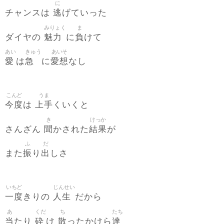
に
逃
チャンスは
げていった
みりょく
ま
魅力
負
ダイヤの
に
けて
あい
きゅう
あいそ
愛
急
愛想
は
に
なし
こんど
うま
今度
上手
は
くいくと
き
けっか
聞
結果
さんざん
かされた
が
ふ
だ
振
出
また
り
しさ
いちど
じんせい
一度
人生
きりの
だから
あ
くだ
ち
たち
当
砕
散
達
たり
け
ったかけら