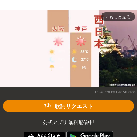
もっと見る
arrow_forward_ios
Powered by 
GliaStudios
Mute
歌詞リクエスト
公式アプリ 無料配信中!