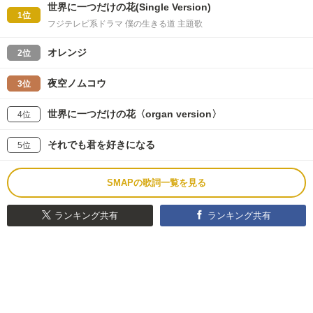
世界に一つだけの花(Single Version)
1位
フジテレビ系ドラマ 僕の生きる道 主題歌
オレンジ
2位
夜空ノムコウ
3位
世界に一つだけの花〈organ version〉
4位
それでも君を好きになる
5位
SMAPの歌詞一覧を見る
ランキング共有
ランキング共有