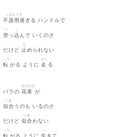
ぶきようす
不器用過
ぎる ハンドルで
つ
こ
突
込
っ
んで いくのさ
と
止
だけど
められない
ころ
はし
転
走
がる ように
る
はなたば
花束
バラの
が
にあ
似合
うのも いるのさ
にあ
似合
だけど
わない
ころ
い
転
生
がる ように
きて