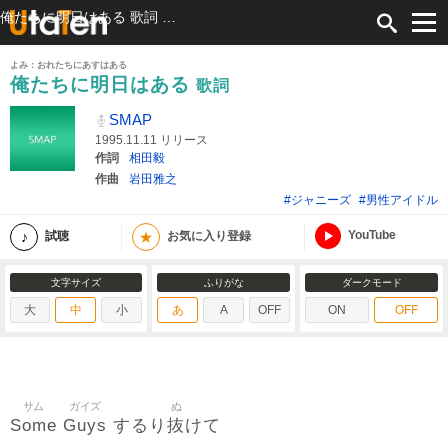
俺たちに明日はある 歌詞 SMAP ふりがな付
よみ：おれたちにあすはある
俺たちに明日はある
歌詞
SMAP
1995.11.11 リリース
作詞
相田毅
作曲
岩田雅之
#ジャニーズ
#男性アイドル
YouTube
★
試聴
お気に入り登録
文字サイズ
ふりがな
ダークモード
大
中
小
あ
A
OFF
ON
OFF
サム
ガイズ
ぬ
Some
Guys
抜
するり
けて