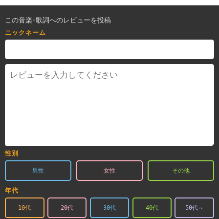
この音楽･歌詞へのレビューを投稿
ニックネーム
性別
男性
女性
その他
年代
10代
20代
30代
40代
50代～