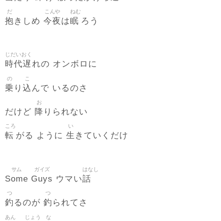
だ
こんや
ねむ
抱
今夜
眠
きしめ
は
ろう
じだいおく
時代遅
れの オンボロに
の
こ
乗
込
り
んで いるのさ
お
降
だけど
りられない
ころ
い
転
生
がる ように
きていくだけ
サム
ガイズ
はなし
Some
Guys
話
ウマい
つ
つ
釣
釣
るのが
られてさ
あん
じょう
な