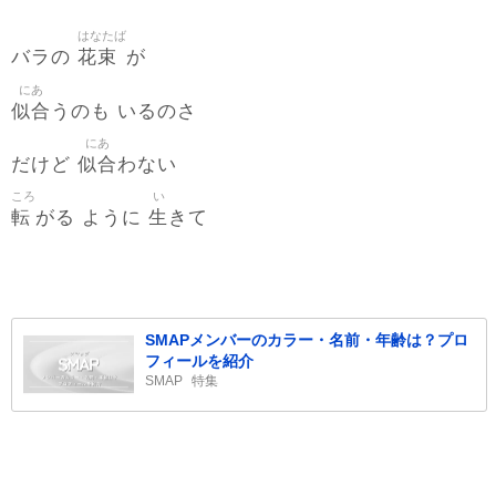
はなたば
花束
バラの
が
にあ
似合
うのも いるのさ
にあ
似合
だけど
わない
ころ
い
転
生
がる ように
きて
SMAPメンバーのカラー・名前・年齢は？プロ
フィールを紹介
SMAP
特集