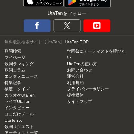
UtaTenをフォロー
無料歌詞検索サイト【UtaTen】
UtaTen TOP
歌詞検索
学園祭にアーティストを呼びた
マイページ
い
歌詞ランキング
UtaTenの使い方
歌詞コラム
お問い合わせ
エンタメニュース
運営会社
特集記事
利用規約
検定・クイズ
プライバシーポリシー
カラオケUtaTen
提携媒体
ライブUtaTen
サイトマップ
インタビュー
ココだけメール
UtaTen X
歌詞リクエスト
アーティスト一覧