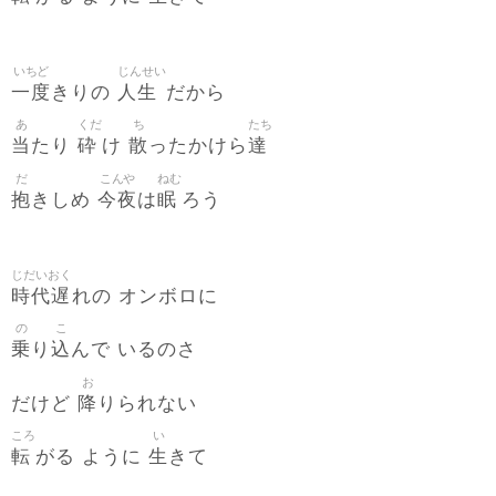
いちど
じんせい
一度
人生
きりの
だから
あ
くだ
ち
たち
当
砕
散
達
たり
け
ったかけら
だ
こんや
ねむ
抱
今夜
眠
きしめ
は
ろう
じだいおく
時代遅
れの オンボロに
の
こ
乗
込
り
んで いるのさ
お
降
だけど
りられない
ころ
い
転
生
がる ように
きて