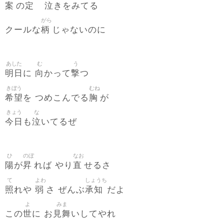
案
定
泣
の
きをみてる
がら
柄
クールな
じゃないのに
あした
む
う
明日
向
撃
に
かって
つ
きぼう
むね
希望
胸
を つめこんでる
が
きょう
な
今日
泣
も
いてるぜ
ひ
のぼ
なお
陽
昇
直
が
れば やり
せるさ
て
よわ
しょうち
照
弱
承知
れや
さ ぜんぶ
だよ
よ
みま
世
見舞
この
に お
いしてやれ