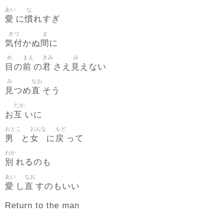
あい
な
愛
慣
に
れすぎ
きづ
ま
気付
間
かぬ
に
め
まえ
きみ
み
目
前
君
見
の
の
さえ
えない
み
なお
見
直
つめ
そう
たが
互
お
いに
おとこ
おんな
もど
男
女
戻
と
に
って
わか
別
れるのも
あい
なお
愛
直
し
すのもいい
Return to the man