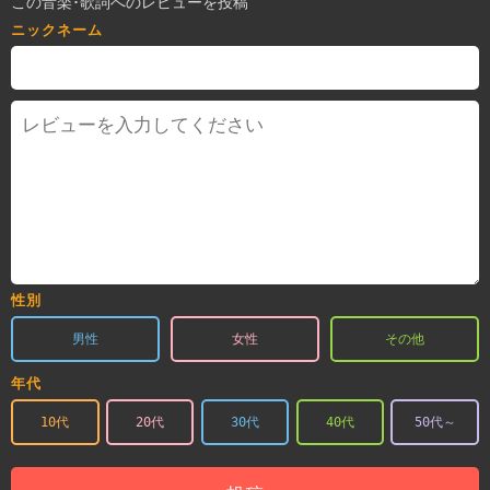
この音楽･歌詞へのレビューを投稿
ニックネーム
性別
男性
女性
その他
年代
10代
20代
30代
40代
50代～