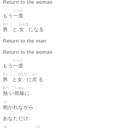
Return to the woman
いちど
一度
もう
おとこ
おんな
男
女
と
になる
Return to the man
Return to the woman
いちど
一度
もう
おとこ
おんな
もど
男
女
戻
と
に
る
あつ
しせん
熱
視線
い
に
だ
抱
かれながら
あなただけ
み
ころ