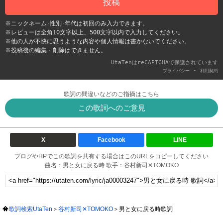
投稿
※ニックネーム･性別･年代は初回のみ入力できます。
※レビューは全角10文字以上、500文字以内で入力してください。
※他の人が不快に思うような内容や個人情報は書かないでください。
※投稿後の編集・削除はできません。
UtaTenはreCAPTCHAで保護されています
-
プライバシー
利用契約
歌詞の間違いなどのご指摘はこちら
この歌詞へのご意見
X
Facebook
LINE
ブログやHPでこの歌詞を共有する場合はこのURLをコピーしてください
曲名：男と女に戻る時 歌手：谷村新司✕TOMOKO
歌詞検索UtaTen
谷村新司✕TOMOKO
男と女に戻る時歌詞