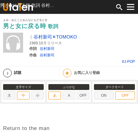
男と女に戻る時 歌詞 谷村新司✕TOMOKO ふりがな付
よみ：おとことおんなにもどるとき
男と女に戻る時
歌詞
谷村新司✕TOMOKO
1989.10.5 リリース
作詞
谷村新司
作曲
谷村新司
#J-POP
★
試聴
お気に入り登録
文字サイズ
ふりがな
ダークモード
大
中
小
あ
A
OFF
ON
OFF
Return to the man