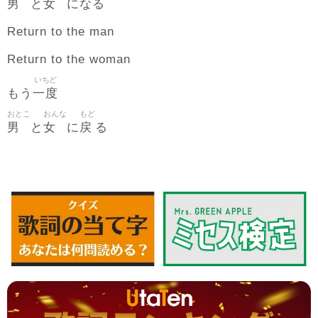
男
女
と
になる
Return to the man
Return to the woman
いちど
一度
もう
おとこ
おんな
もど
男
女
戻
と
に
る