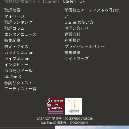
無料歌詞検索サイト【UtaTen】
UtaTen TOP
歌詞検索
学園祭にアーティストを呼びた
マイページ
い
歌詞ランキング
UtaTenの使い方
歌詞コラム
お問い合わせ
エンタメニュース
運営会社
特集記事
利用規約
検定・クイズ
プライバシーポリシー
カラオケUtaTen
提携媒体
ライブUtaTen
サイトマップ
インタビュー
ココだけメール
UtaTen X
歌詞リクエスト
アーティスト一覧
JASRAC許諾番号：9015879001Y38026
NexTone許諾番号：ID000000049