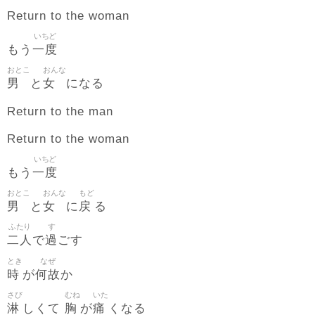
Return to the woman
いちど
一度
もう
おとこ
おんな
男
女
と
になる
Return to the man
Return to the woman
いちど
一度
もう
おとこ
おんな
もど
男
女
戻
と
に
る
ふたり
す
二人
過
で
ごす
とき
なぜ
時
何故
が
か
さび
むね
いた
淋
胸
痛
しくて
が
くなる