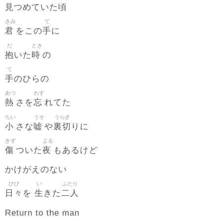
見
頃
つめていた
きみ
て
君
手
をこの
に
だ
とき
抱
時
いた
の
て
手
のひらの
あつ
わす
熱
忘
さを
れてた
ちい
うそ
うらぎ
小
嘘
裏切
さな
や
りに
きず
よる
傷
夜
ついた
もあるけど
かけがえのない
ひび
い
ふたり
日々
生
二人
を
きた
Return to the man