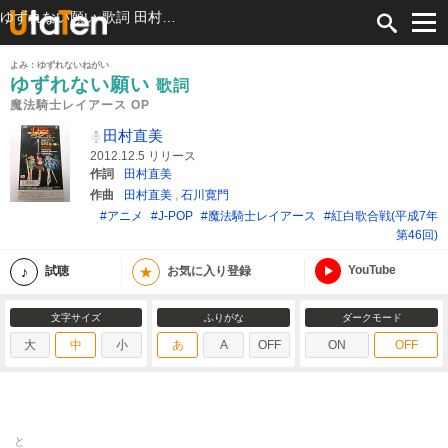
ゆずれない願い 歌詞 田村直美 魔法騎士レイアース OP ふりがな付
よみ：ゆずれないねがい
ゆずれない願い
歌詞
魔法騎士レイアース OP
田村直美
2012.12.5 リリース
作詞
田村直美
作曲
田村直美
,
石川寛門
#アニメ
#J-POP
#魔法騎士レイアース
#紅白歌合戦(平成7年
第46回)
YouTube
★
試聴
お気に入り登録
文字サイズ
ふりがな
ダークモード
大
中
小
あ
A
OFF
ON
OFF
と