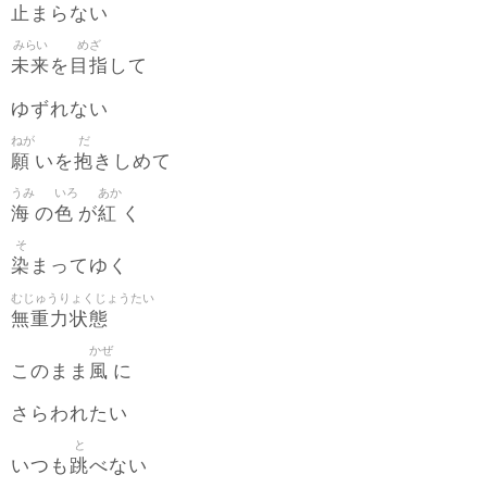
止
まらない
みらい
めざ
未来
目指
を
して
ゆずれない
ねが
だ
願
抱
いを
きしめて
うみ
いろ
あか
海
色
紅
の
が
く
そ
染
まってゆく
むじゅうりょくじょうたい
無重力状態
かぜ
風
このまま
に
さらわれたい
と
跳
いつも
べない