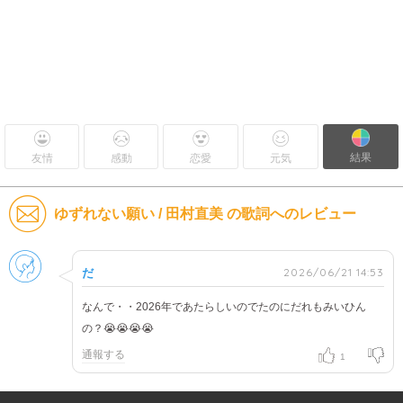
結果
友情
感動
恋愛
元気
ゆずれない願い / 田村直美 の歌詞へのレビュー
男性
2026/06/21 14:53
だ
なんで・・2026年であたらしいのでたのにだれもみいひん
の？😭😭😭😭
通報する
1