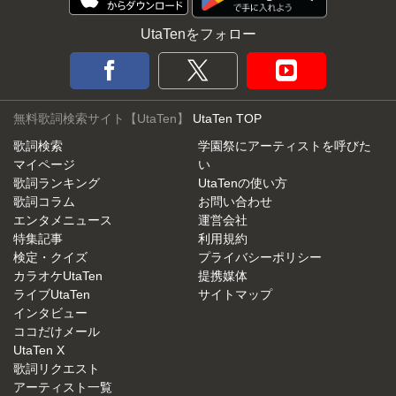
UtaTenをフォロー
無料歌詞検索サイト【UtaTen】
UtaTen TOP
歌詞検索
学園祭にアーティストを呼びた
マイページ
い
歌詞ランキング
UtaTenの使い方
歌詞コラム
お問い合わせ
エンタメニュース
運営会社
特集記事
利用規約
検定・クイズ
プライバシーポリシー
カラオケUtaTen
提携媒体
ライブUtaTen
サイトマップ
インタビュー
ココだけメール
UtaTen X
歌詞リクエスト
アーティスト一覧