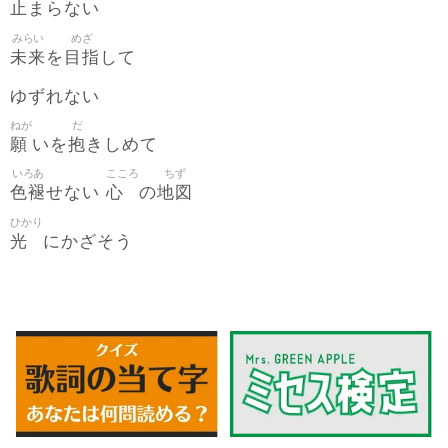
止
まらない
みらい
めざ
未来
目指
を
して
ゆずれない
ねが
だ
願
抱
いを
きしめて
いろあ
こころ
ちず
色褪
心
地図
せない
の
ひかり
光
にかざそう