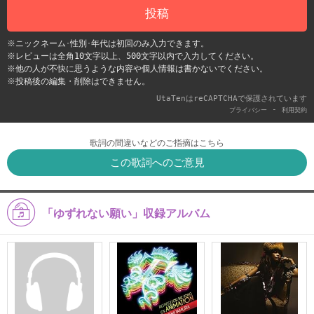
投稿
※ニックネーム･性別･年代は初回のみ入力できます。
※レビューは全角10文字以上、500文字以内で入力してください。
※他の人が不快に思うような内容や個人情報は書かないでください。
※投稿後の編集・削除はできません。
UtaTenはreCAPTCHAで保護されています
-
プライバシー
利用契約
歌詞の間違いなどのご指摘はこちら
この歌詞へのご意見
「ゆずれない願い」収録アルバム