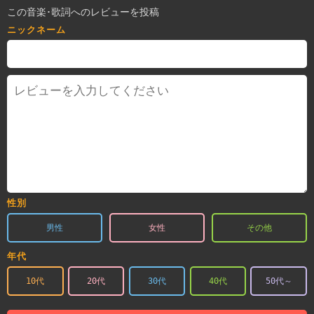
この音楽･歌詞へのレビューを投稿
ニックネーム
性別
男性
女性
その他
年代
10代
20代
30代
40代
50代～