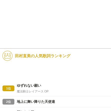
田村直美の人気歌詞ランキング
ゆずれない願い
1位
魔法騎士レイアース OP
地上に舞い降りた天使達
2位