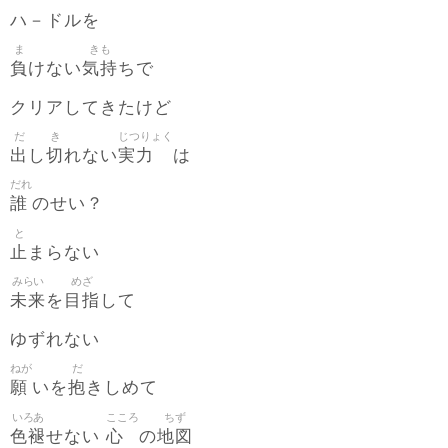
ハ－ドルを
ま
きも
負
気持
けない
ちで
クリアしてきたけど
だ
き
じつりょく
出
切
実力
し
れない
は
だれ
誰
のせい？
と
止
まらない
みらい
めざ
未来
目指
を
して
ゆずれない
ねが
だ
願
抱
いを
きしめて
いろあ
こころ
ちず
色褪
心
地図
せない
の