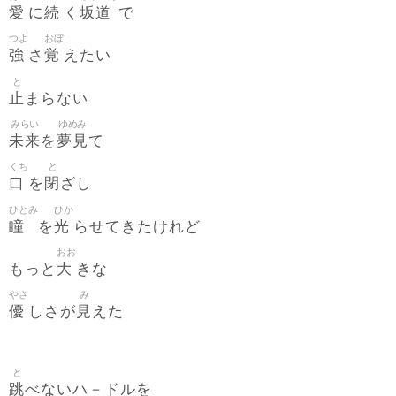
愛
続
坂道
に
く
で
つよ
おぼ
強
覚
さ
えたい
と
止
まらない
みらい
ゆめみ
未来
夢見
を
て
くち
と
口
閉
を
ざし
ひとみ
ひか
瞳
光
を
らせてきたけれど
おお
大
もっと
きな
やさ
み
優
見
しさが
えた
と
跳
べないハ－ドルを