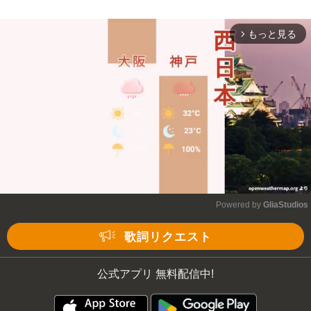
もっと見る
arrow_forward_ios
Powered by 
GliaStudios
Mute
歌詞リクエスト
公式アプリ 無料配信中!