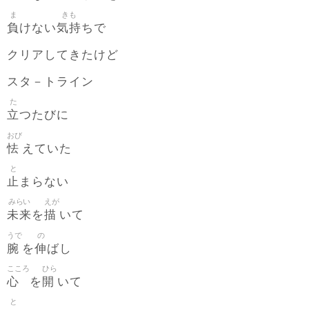
ま
きも
負
気持
けない
ちで
クリアしてきたけど
スタ－トライン
た
立
つたびに
おび
怯
えていた
と
止
まらない
みらい
えが
未来
描
を
いて
うで
の
腕
伸
を
ばし
こころ
ひら
心
開
を
いて
と