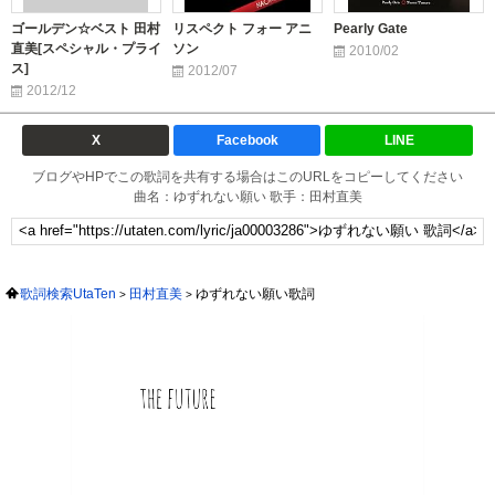
ゴールデン☆ベスト 田村
リスペクト フォー アニ
Pearly Gate
直美[スペシャル・プライ
ソン
2010/02
ス]
2012/07
2012/12
X
Facebook
LINE
ブログやHPでこの歌詞を共有する場合はこのURLをコピーしてください
曲名：ゆずれない願い 歌手：田村直美
歌詞検索UtaTen
田村直美
ゆずれない願い歌詞