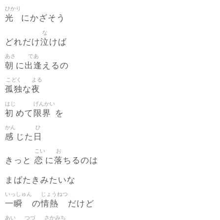
ひかり
光
にかざそう
な
泣
どれだけ
けば
あさ
であ
朝
出逢
に
えるの
こどく
よる
孤独
夜
な
はじ
げんかい
初
限界
めて
を
かん
ひ
感
日
じた
こい
お
恋
落
きっと
に
ちるのは
まばたきみたいな
いっしゅん
じょうねつ
一瞬
情熱
の
だけど
あい
つづ
さかみち