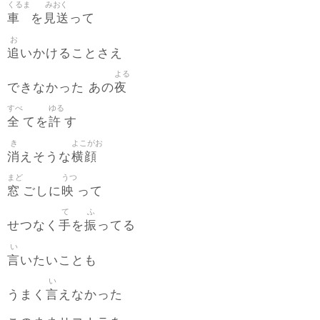
くるま
みおく
車
見送
を
って
お
追
いかけることさえ
よる
夜
できなかった あの
すべ
ゆる
全
許
てを
す
き
よこがお
消
横顔
えそうな
まど
うつ
窓
映
ごしに
って
て
ふ
手
振
せつなく
を
ってる
い
言
いたいことも
い
言
うまく
えなかった