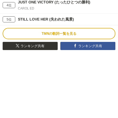
JUST ONE VICTORY (たったひとつの勝利)
4位
CAROL ED
STILL LOVE HER (失われた風景)
5位
TMNの歌詞一覧を見る
ランキング共有
ランキング共有