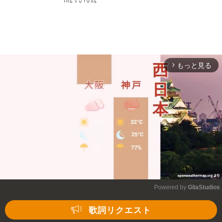
もっと見る
arrow_forward_ios
Powered by 
GliaStudios
Mute
歌詞リクエスト