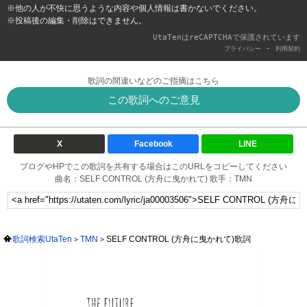
※他の人が不快に思うような内容や個人情報は書かないでください。
※投稿後の編集・削除はできません。
UtaTenはreCAPTCHAで保護されています
-
プライバシー
利用契約
歌詞の間違いなどのご指摘はこちら
この歌詞へのご意見
X
Facebook
LINE
ブログやHPでこの歌詞を共有する場合はこのURLをコピーしてください
曲名：SELF CONTROL (方舟に曳かれて) 歌手：TMN
歌詞検索UtaTen
TMN
SELF CONTROL (方舟に曳かれて)歌詞