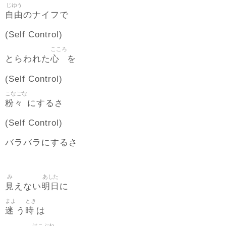
じゆう
自由
のナイフで
(Self Control)
こころ
心
とらわれた
を
(Self Control)
こなごな
粉々
にするさ
(Self Control)
バラバラにするさ
み
あした
見
明日
えない
に
まよ
とき
迷
時
う
は
はこぶね