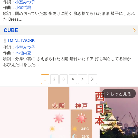
作詞：
小室みつ子
作曲：
小室哲哉
歌詞：閉め切っていた窓 夜更けに開く 脱ぎ捨てられたまま 椅子にしおれ
た Dress...
CUBE
TM NETWORK
作詞：
小室みつ子
作曲：
木根尚登
歌詞：分厚い雲に さえぎられた太陽 錆付いたドア 打ち鳴らしてる誰か
おびえた目をした...
1
2
3
4
次へ
最後へ
もっと見る
arrow_forward_ios