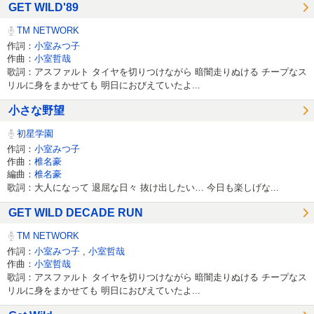
GET WILD'89
TM NETWORK
作詞：
小室みつ子
作曲：
小室哲哉
歌詞：アスファルト タイヤを切りつけながら 暗闇走りぬける チープなス
リルに身をまかせても 明日におびえていたよ...
小さな野望
初星学園
作詞：
小室みつ子
作曲：
椎名豪
編曲：
椎名豪
歌詞：大人になって 退屈な日々 抜け出したい… 今日も楽しげな...
GET WILD DECADE RUN
TM NETWORK
作詞：
小室みつ子
,
小室哲哉
作曲：
小室哲哉
歌詞：アスファルト タイヤを切りつけながら 暗闇走りぬける チープなス
リルに身をまかせても 明日におびえていたよ...