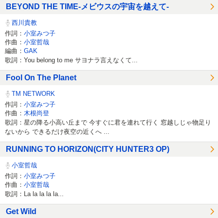
BEYOND THE TIME-メビウスの宇宙を越えて-
西川貴教
作詞：
小室みつ子
作曲：
小室哲哉
編曲：
GAK
歌詞：You belong to me サヨナラ言えなくて...
Fool On The Planet
TM NETWORK
作詞：
小室みつ子
作曲：
木根尚登
歌詞：星の降る小高い丘まで 今すぐに君を連れて行く 窓越しじゃ物足り
ないから できるだけ夜空の近くへ ...
RUNNING TO HORIZON(CITY HUNTER3 OP)
小室哲哉
作詞：
小室みつ子
作曲：
小室哲哉
歌詞：La la la la la...
Get Wild