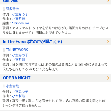
Get Wild
羽多野渉
作詞：
小室みつ子
作曲：
小室哲哉
編曲：
Shinnosuke
歌詞：アスファルト タイヤを切りつけながら 暗闇走りぬける チープなス
リルに身をまかせても 明日におびえていたよ...
In The Forest(君の声が聞こえる)
TM NETWORK
作詞：
小室みつ子
作曲：
小室哲哉
歌詞：目を閉じて耳すませば あの娘の足音聞こえる 深い森にさまよって
僕たちを探してる みちびく光を与えて...
OPERA NIGHT
小室哲哉
作詞：
小室みつ子
作曲：
小室哲哉
歌詞：真夜中響く歌に 引き寄せられて 迷い込む宮殿の庭 扉を開ければ
シャンデリア揺れる光り...