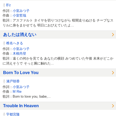
B'z
作詞：
小室みつ子
作曲：
小室哲哉
歌詞：アスファルト タイヤを切りつけながら 暗闇走りぬける チープなス
リルに身をまかせても 明日におびえていたよ...
あしたは消えない
椎名へきる
作詞：
小室みつ子
作曲：
木根尚登
歌詞：遠くの何かを見てる あなたの横顔 みつめていた午後 未来がどこか
に消えそうで そっと腕に触れた...
Born To Love You
瀬戸朝香
作詞：
小室みつ子
作曲：
M Rie
歌詞：Born to love you, babe,...
Trouble In Heaven
宇都宮隆