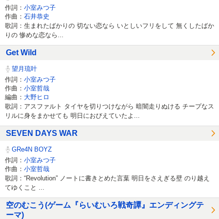
作詞：
小室みつ子
作曲：
石井恭史
歌詞：生まれたばかりの 切ない恋なら いとしいフリをして 無くしたばか
りの 惨めな恋なら...
Get Wild
望月琉叶
作詞：
小室みつ子
作曲：
小室哲哉
編曲：
大野ヒロ
歌詞：アスファルト タイヤを切りつけながら 暗闇走りぬける チープなス
リルに身をまかせても 明日におびえていたよ...
SEVEN DAYS WAR
GRe4N BOYZ
作詞：
小室みつ子
作曲：
小室哲哉
歌詞：“Revolution” ノートに書きとめた言葉 明日をさえぎる壁 のり越え
てゆくこと ...
空のむこう(ゲーム『らいむいろ戦奇譚』エンディングテ
ーマ)