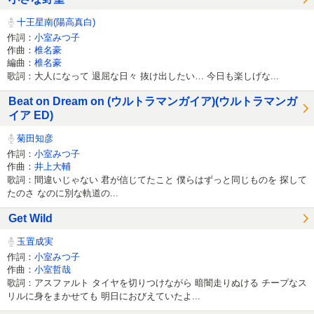
十王星南(陽高真白)
作詞：
小室みつ子
作曲：
椎名豪
編曲：
椎名豪
歌詞：大人になって 退屈な日々 抜け出したい… 今日も楽しげな...
Beat on Dream on (ウルトラマンガイア)(ウルトラマンガ
イア ED)
菊田知彦
作詞：
小室みつ子
作曲：
井上大輔
歌詞：間違いじゃない 君が信じてたこと 僕らはずっと同じものを 探して
たのさ なのに別な軌道の...
Get Wild
玉置成実
作詞：
小室みつ子
作曲：
小室哲哉
歌詞：アスファルト タイヤを切りつけながら 暗闇走りぬける チープなス
リルに身をまかせても 明日におびえていたよ...