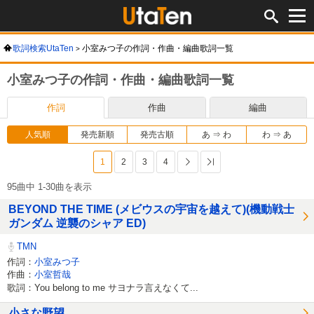
歌詞検索UtaTen
小室みつ子の作詞・作曲・編曲歌詞一覧
小室みつ子の作詞・作曲・編曲歌詞一覧
作詞
作曲
編曲
人気順
発売新順
発売古順
あ ⇒ わ
わ ⇒ あ
1
2
3
4
次へ
最後へ
95曲中 1-30曲を表示
BEYOND THE TIME (メビウスの宇宙を越えて)(機動戦士
ガンダム 逆襲のシャア ED)
TMN
作詞：
小室みつ子
作曲：
小室哲哉
歌詞：You belong to me サヨナラ言えなくて...
小さな野望