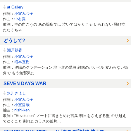
at Gallery
作詞：
小室みつ子
作曲：
中村翼
歌詞：空の向こうの あの場所では 泣いてばかりじゃ いられない 飛び立
たなくちゃ...
どうして?
瀬戸朝香
作詞：
小室みつ子
作曲：
増本直樹
歌詞：夕陽のグラデーション 地下道の階段 雑踏のポケベル 変わらない街
角で もう無邪気に...
SEVEN DAYS WAR
氷川きよし
作詞：
小室みつ子
作曲：
小室哲哉
編曲：
nishi-ken
歌詞："Revolution" ノートに書きとめた言葉 明日をさえぎる壁 のり越え
てゆくこと 割れたガラスの破片...