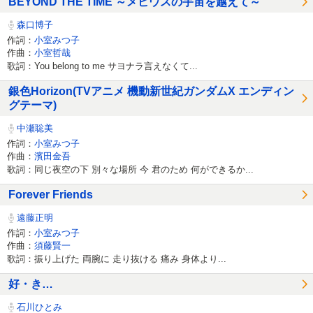
BEYOND THE TIME ～メビウスの宇宙を越えて～
森口博子
作詞：
小室みつ子
作曲：
小室哲哉
歌詞：You belong to me サヨナラ言えなくて...
銀色Horizon(TVアニメ 機動新世紀ガンダムX エンディン
グテーマ)
中瀬聡美
作詞：
小室みつ子
作曲：
濱田金吾
歌詞：同じ夜空の下 別々な場所 今 君のため 何ができるか...
Forever Friends
遠藤正明
作詞：
小室みつ子
作曲：
須藤賢一
歌詞：振り上げた 両腕に 走り抜ける 痛み 身体より...
好・き…
石川ひとみ