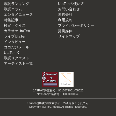
歌詞ランキング
UtaTenの使い方
歌詞コラム
お問い合わせ
エンタメニュース
運営会社
特集記事
利用規約
検定・クイズ
プライバシーポリシー
カラオケUtaTen
提携媒体
ライブUtaTen
サイトマップ
インタビュー
ココだけメール
UtaTen X
歌詞リクエスト
アーティスト一覧
JASRAC許諾番号：9015879001Y38026
NexTone許諾番号：ID000000049
UtaTen 無料歌詞検索サイトの決定版！うたてん
Copyright (C) IBG Media. All Rights Reserved.