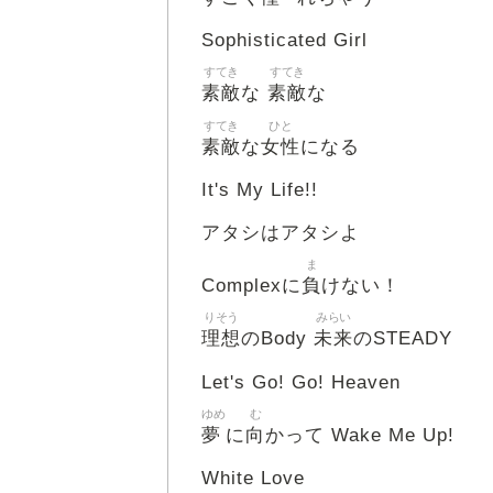
Sophisticated Girl
すてき
すてき
素敵
素敵
な
な
すてき
ひと
素敵
女性
な
になる
It's My Life!!
アタシはアタシよ
ま
負
Complexに
けない！
りそう
みらい
理想
未来
のBody
のSTEADY
Let's Go! Go! Heaven
ゆめ
む
夢
向
に
かって Wake Me Up!
White Love