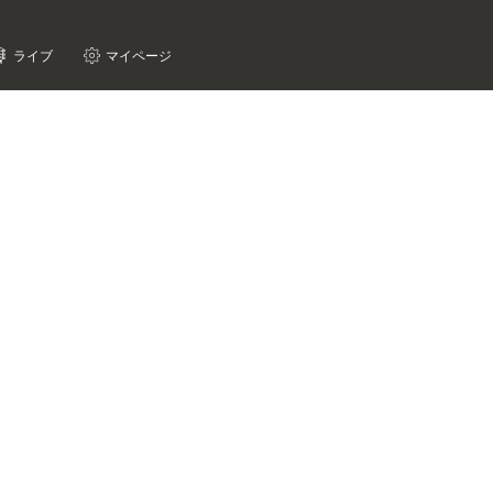
ライブ
マイページ