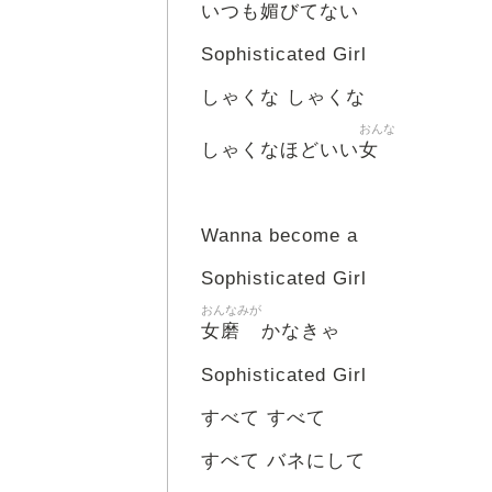
媚
いつも
びてない
Sophisticated Girl
しゃくな しゃくな
おんな
女
しゃくなほどいい
Wanna become a
Sophisticated Girl
おんなみが
女磨
かなきゃ
Sophisticated Girl
すべて すべて
すべて バネにして