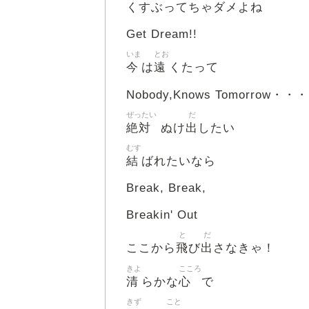
くすぶってちゃダメよね
Get Dream!!
いま
とお
今
遠
は
くたって
Nobody,Knows Tomorrow・・・
ぜったい
だ
絶対
出
ぬけ
したい
むす
結
ばれたいなら
Break, Break,
Breakin' Out
と
だ
飛
出
ここから
び
さなきゃ！
きよ
こころ
清
心
らかな
で
きず
こと