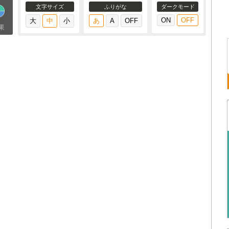
文字サイズ
ふりがな
ダークモード
果