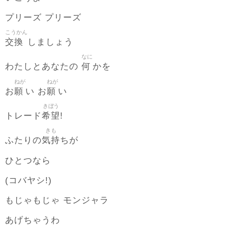
プリーズ プリーズ
こうかん
交換
しましょう
なに
何
わたしとあなたの
かを
ねが
ねが
願
願
お
い お
い
きぼう
希望
トレード
!
きも
気持
ふたりの
ちが
ひとつなら
(コバヤシ!)
もじゃもじゃ モンジャラ
あげちゃうわ