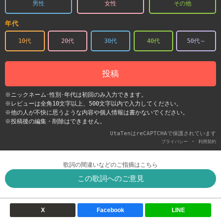
男性
女性
その他
年代
10代
20代
30代
40代
50代～
投稿
※ニックネーム･性別･年代は初回のみ入力できます。
※レビューは全角10文字以上、500文字以内で入力してください。
※他の人が不快に思うような内容や個人情報は書かないでください。
※投稿後の編集・削除はできません。
UtaTenはreCAPTCHAで保護されています
-
プライバシー
利用契約
歌詞の間違いなどのご指摘はこちら
この歌詞へのご意見
X
Facebook
LINE