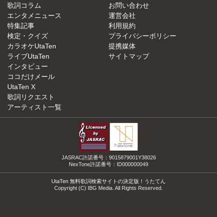
歌詞コラム
お問い合わせ
エンタメニュース
運営会社
特集記事
利用規約
検定・クイズ
プライバシーポリシー
カラオケUtaTen
提携媒体
ライブUtaTen
サイトマップ
インタビュー
ココだけメール
UtaTen X
歌詞リクエスト
アーティスト一覧
JASRAC許諾番号：9015879001Y38026
NexTone許諾番号：ID000000049
UtaTen 無料歌詞検索サイトの決定版！うたてん
Copyright (C) IBG Media. All Rights Reserved.