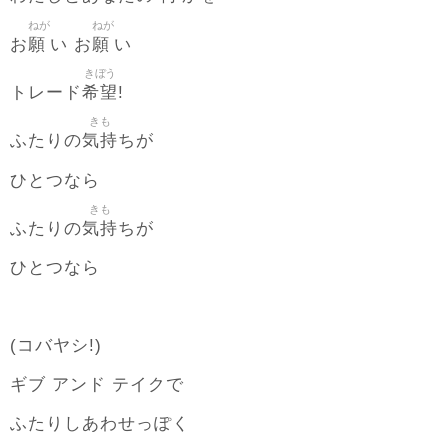
ねが
ねが
願
願
お
い お
い
きぼう
希望
トレード
!
きも
気持
ふたりの
ちが
ひとつなら
きも
気持
ふたりの
ちが
ひとつなら
(コバヤシ!)
ギブ アンド テイクで
ふたりしあわせっぽく