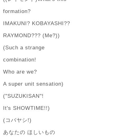
formation?
IMAKUNI? KOBAYASHI??
RAYMOND??? (Me?))
(Such a strange
combination!
Who are we?
A super unit sensation)
("SUZUKISAN"!
It's SHOWTIME!!)
(コバヤシ!)
あなたの ほしいもの