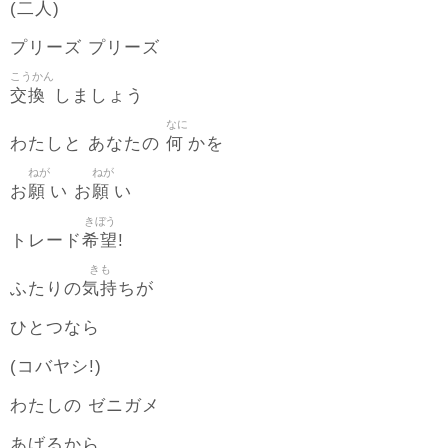
(二人)
プリーズ プリーズ
こうかん
交換
しましょう
なに
何
わたしと あなたの
かを
ねが
ねが
願
願
お
い お
い
きぼう
希望
トレード
!
きも
気持
ふたりの
ちが
ひとつなら
(コバヤシ!)
わたしの ゼニガメ
あげるから