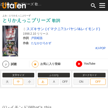
とりかえっこプリーズ 歌詞 スズキサン (イマクニ?コバヤシ!&レイモンド) ふりがな付
よみ：とりかえっこぷりーず
とりかえっこプリーズ
歌詞
スズキサン (イマクニ?コバヤシ!&レイモンド)
1998.2.10 リリース
作詞
戸田昭吾
作曲
たなかひろかず
#J-POP
YouTube
★
試聴
お気に入り登録
文字サイズ
ふりがな
ダークモード
大
中
小
あ
A
OFF
ON
OFF
((レイモンド)What's this