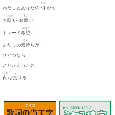
なに
何
わたしとあなたの
かを
ねが
ねが
願
願
お
い お
い
きぼう
希望
トレード
!
きも
気持
ふたりの
ちが
ひとつなら
とりかえっこの
よる
ふ
夜
更
は
ける