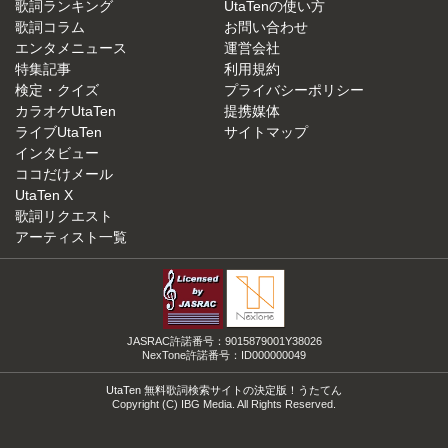
歌詞ランキング
UtaTenの使い方
歌詞コラム
お問い合わせ
エンタメニュース
運営会社
特集記事
利用規約
検定・クイズ
プライバシーポリシー
カラオケUtaTen
提携媒体
ライブUtaTen
サイトマップ
インタビュー
ココだけメール
UtaTen X
歌詞リクエスト
アーティスト一覧
JASRAC許諾番号：9015879001Y38026
NexTone許諾番号：ID000000049
UtaTen 無料歌詞検索サイトの決定版！うたてん
Copyright (C) IBG Media. All Rights Reserved.