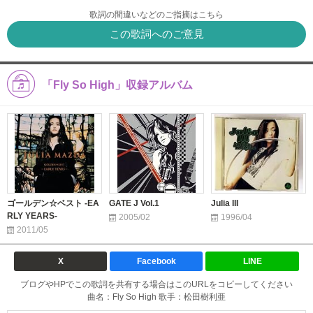
歌詞の間違いなどのご指摘はこちら
この歌詞へのご意見
「Fly So High」収録アルバム
ゴールデン☆ベスト -EA
GATE J Vol.1
Julia III
RLY YEARS-
2005/02
1996/04
2011/05
X
Facebook
LINE
ブログやHPでこの歌詞を共有する場合はこのURLをコピーしてください
曲名：Fly So High 歌手：松田樹利亜