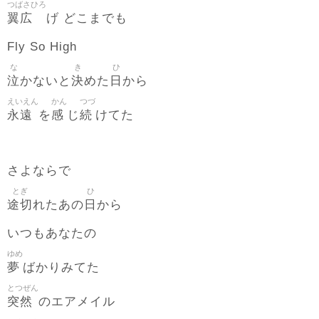
つばさひろ
翼広
げ どこまでも
Fly So High
な
き
ひ
泣
決
日
かないと
めた
から
えいえん
かん
つづ
永遠
感
続
を
じ
けてた
さよならで
とぎ
ひ
途切
日
れたあの
から
いつもあなたの
ゆめ
夢
ばかりみてた
とつぜん
突然
のエアメイル