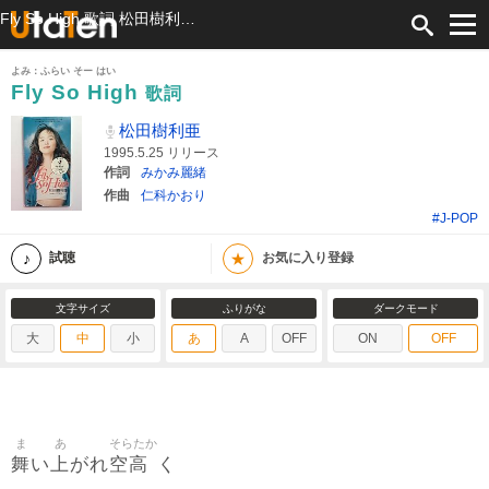
Fly So High 歌詞 松田樹利亜 ふりがな付
よみ：ふらい そー はい
Fly So High
歌詞
松田樹利亜
1995.5.25 リリース
作詞
みかみ麗緒
作曲
仁科かおり
#J-POP
★
試聴
お気に入り登録
文字サイズ
ふりがな
ダークモード
大
中
小
あ
A
OFF
ON
OFF
ま
あ
そらたか
舞
上
空高
い
がれ
く