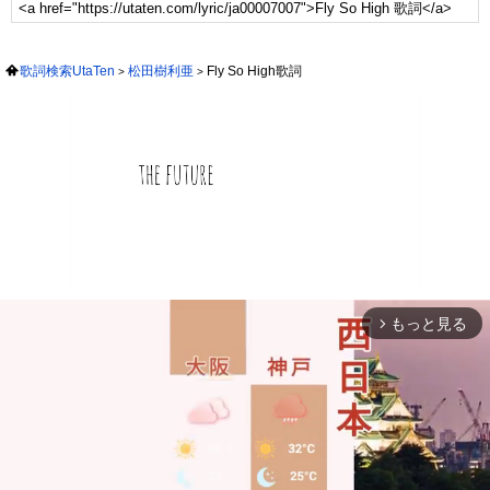
歌詞検索UtaTen
松田樹利亜
Fly So High歌詞
もっと見る
arrow_forward_ios