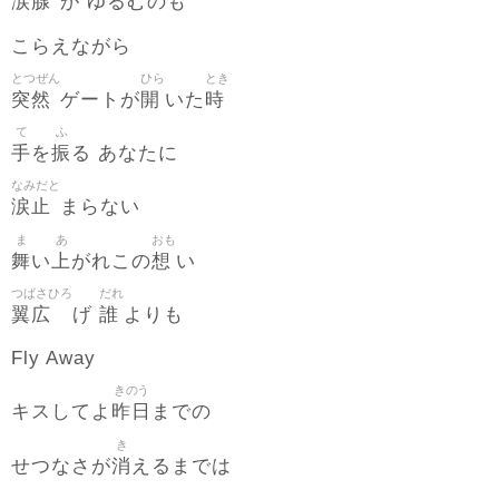
涙腺
が ゆるむのも
こらえながら
とつぜん
ひら
とき
突然
開
時
ゲートが
いた
て
ふ
手
振
を
る あなたに
なみだと
涙止
まらない
ま
あ
おも
舞
上
想
い
がれこの
い
つばさひろ
だれ
翼広
誰
げ
よりも
Fly Away
きのう
昨日
キスしてよ
までの
き
消
せつなさが
えるまでは