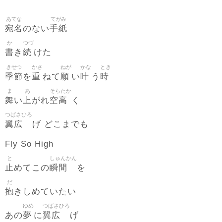
あてな
てがみ
宛名
手紙
のない
か
つづ
書
続
き
けた
きせつ
かさ
ねが
かな
とき
季節
重
願
叶
時
を
ねて
い
う
ま
あ
そらたか
舞
上
空高
い
がれ
く
つばさひろ
翼広
げ どこまでも
Fly So High
と
しゅんかん
止
瞬間
めてこの
を
だ
抱
きしめていたい
ゆめ
つばさひろ
夢
翼広
あの
に
げ