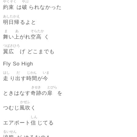
やくそく
やぶ
約束
破
は
られなかった
あしたかえ
明日帰
るよと
ま
あ
そらたか
舞
上
空高
い
がれ
く
つばさひろ
翼広
げ どこまでも
Fly So High
はし
だ
じかん
いま
走
出
時間
今
り
す
が
きせき
とびら
奇跡
扉
ときはなす
の
を
かぜふ
風吹
つむじ
く
しん
信
エアポート
じてる
るいせん