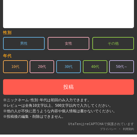
性別
男性
女性
その他
年代
10代
20代
30代
40代
50代～
投稿
※ニックネーム･性別･年代は初回のみ入力できます。
※レビューは全角10文字以上、500文字以内で入力してください。
※他の人が不快に思うような内容や個人情報は書かないでください。
※投稿後の編集・削除はできません。
UtaTenはreCAPTCHAで保護されています
-
プライバシー
利用契約