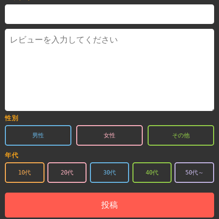
性別
男性
女性
その他
年代
10代
20代
30代
40代
50代～
投稿