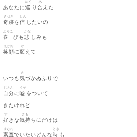
めぐ
あ
巡
合
あなたに
り
えた
きせき
しん
奇跡
信
を
じたいの
よろこ
かな
喜
悲
びも
しみも
えがお
か
笑顔
変
に
えて
き
気
いつも
づかぬふりで
じぶん
うそ
自分
嘘
に
をついて
きたけれど
す
きも
好
気持
きな
ちにだけは
すなお
とき
素直
時
でいたいどんな
も