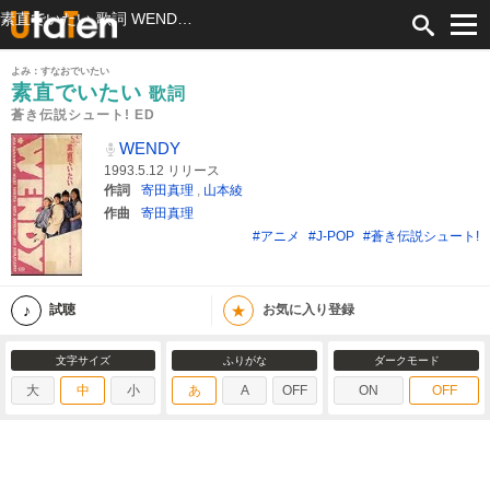
素直でいたい 歌詞 WENDY 蒼き伝説シュート! ED ふりがな付
よみ：すなおでいたい
素直でいたい
歌詞
蒼き伝説シュート! ED
WENDY
1993.5.12 リリース
作詞
寄田真理
,
山本綾
作曲
寄田真理
#アニメ
#J-POP
#蒼き伝説シュート!
★
試聴
お気に入り登録
文字サイズ
ふりがな
ダークモード
大
中
小
あ
A
OFF
ON
OFF