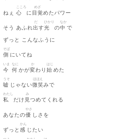
こころ
めざ
心
目覚
ねぇ
に
めたパワー
だ
ひかり
なか
出
光
中
そう あふれ
す
の
で
ずっと こんなふうに
そば
側
にいてね
いま
なに
か
はじ
今
何
変
始
かが
わり
めた
うそ
ほほえ
嘘
微笑
じゃない
みで
わたし
み
私
見
だけ
つめてくれる
やさ
優
あなたの
しさを
かん
感
ずっと
じたい
つよ
わたし
け