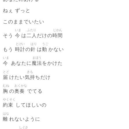
ねぇ ずっと
このままでいたい
いま
ふたり
じかん
今
二人
時間
そう
は
だけの
とけい
はり
うご
時計
針
動
もう
の
は
かない
いま
まほう
今
魔法
あなたに
をかけた
とど
きも
届
気持
けたい
ちだけ
むね
おくかな
胸
奥奏
の
でてる
やくそく
約束
してほしいの
はな
離
れないように
しぐさ