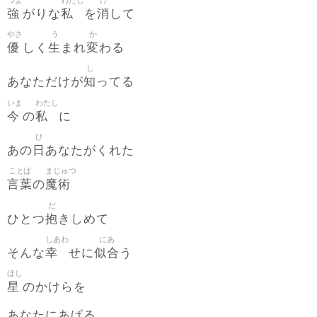
強
私
消
がりな
を
して
やさ
う
か
優
生
変
しく
まれ
わる
し
知
あなただけが
ってる
いま
わたし
今
私
の
に
ひ
日
あの
あなたがくれた
ことば
まじゅつ
言葉
魔術
の
だ
抱
ひとつ
きしめて
しあわ
にあ
幸
似合
そんな
せに
う
ほし
星
のかけらを
あなたにあげる