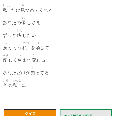
わたし
み
私
見
だけ
つめてくれる
やさ
優
あなたの
しさを
かん
感
ずっと
じたい
つよ
わたし
け
強
私
消
がりな
を
して
やさ
う
か
優
生
変
しく
まれ
わる
し
知
あなただけが
ってる
いま
わたし
今
私
の
に