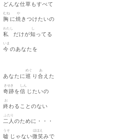
仕草
どんな
もすべて
むね
や
胸
焼
に
きつけたいの
わたし
し
私
知
だけが
ってる
いま
今
のあなたを
めぐ
あ
巡
合
あなたに
り
えた
きせき
しん
奇跡
信
を
じたいの
お
終
わることのない
ふたり
二人
のために・・・
うそ
ほほえ
嘘
微笑
じゃない
みで