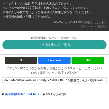
※ニックネーム･性別･年代は初回のみ入力できます。
※レビューは全角10文字以上、500文字以内で入力してください。
※他の人が不快に思うような内容や個人情報は書かないでください。
※投稿後の編集・削除はできません。
UtaTenはreCAPTCHAで保護されています
-
プライバシー
利用契約
歌詞の間違いなどのご指摘はこちら
この歌詞へのご意見
X
Facebook
LINE
ブログやHPでこの歌詞を共有する場合はこのURLをコピーしてください
曲名：素直でいたい 歌手：WENDY
歌詞検索UtaTen
WENDY
素直でいたい歌詞