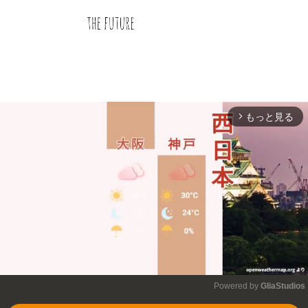
もっと見る
arrow_forward_ios
Powered by 
GliaStudios