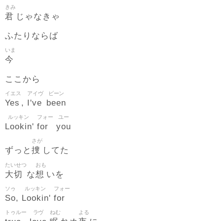
きみ
君
じゃなきゃ
ふたりならば
いま
今
ここから
イエス
アイヴ
ビーン
Yes
I've
been
,
ルッキン
フォー
ユー
Lookin
for
you
'
さが
捜
ずっと
してた
たいせつ
おも
大切
想
な
いを
ソゥ
ルッキン
フォー
So
Lookin
for
,
'
トゥルー
ラヴ
ねむ
よる