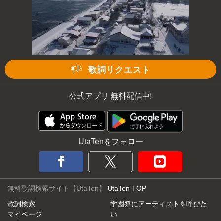
次の動画まで 3
キャンセル
歌詞リクエスト
公式アプリ 無料配信中!
UtaTenをフォロー
無料歌詞検索サイト【UtaTen】
UtaTen TOP
歌詞検索
学園祭にアーティストを呼びた
マイページ
い