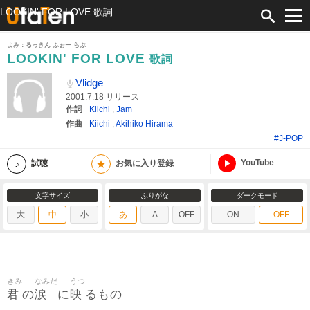
LOOKIN' FOR LOVE 歌詞 Vlidge ふりがな付
よみ：るっきん ふぉー らぶ
LOOKIN' FOR LOVE
歌詞
Vlidge
2001.7.18 リリース
作詞
Kiichi
,
Jam
作曲
Kiichi
,
Akihiko Hirama
#J-POP
YouTube
★
試聴
お気に入り登録
文字サイズ
ふりがな
ダークモード
大
中
小
あ
A
OFF
ON
OFF
きみ
なみだ
うつ
君
涙
映
の
に
るもの