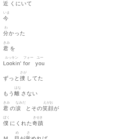
近
くにいて
いま
今
わ
分
かった
きみ
君
を
ルッキン
フォー
ユー
Lookin
for
you
'
さが
捜
ずっと
してた
はな
離
もう
さない
きみ
なみだ
えがお
君
涙
笑顔
の
とその
が
ぼく
きせき
僕
奇蹟
にくれた
め
さ
目
覚
Ｍ…
が
めれば