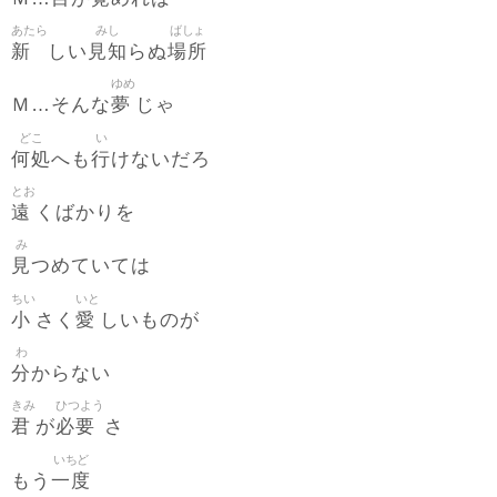
あたら
みし
ばしょ
新
見知
場所
しい
らぬ
ゆめ
夢
Ｍ…そんな
じゃ
どこ
い
何処
行
へも
けないだろ
とお
遠
くばかりを
み
見
つめていては
ちい
いと
小
愛
さく
しいものが
わ
分
からない
きみ
ひつよう
君
必要
が
さ
いちど
一度
もう