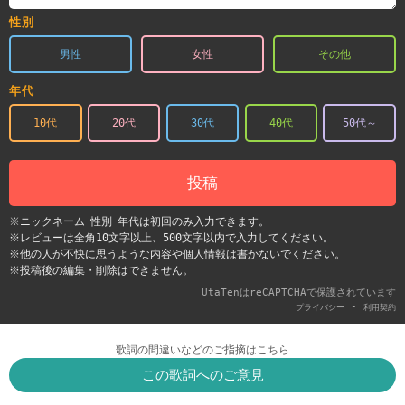
性別
男性
女性
その他
年代
10代
20代
30代
40代
50代～
投稿
※ニックネーム･性別･年代は初回のみ入力できます。
※レビューは全角10文字以上、500文字以内で入力してください。
※他の人が不快に思うような内容や個人情報は書かないでください。
※投稿後の編集・削除はできません。
UtaTenはreCAPTCHAで保護されています
-
プライバシー
利用契約
歌詞の間違いなどのご指摘はこちら
この歌詞へのご意見