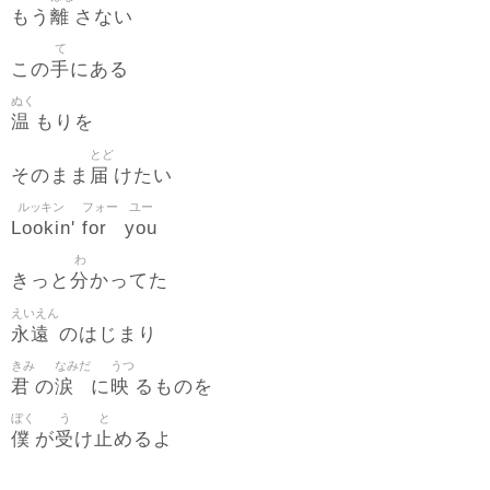
離
もう
さない
て
手
この
にある
ぬく
温
もりを
とど
届
そのまま
けたい
ルッキン
フォー
ユー
Lookin
for
you
'
わ
分
きっと
かってた
えいえん
永遠
のはじまり
きみ
なみだ
うつ
君
涙
映
の
に
るものを
ぼく
う
と
僕
受
止
が
け
めるよ