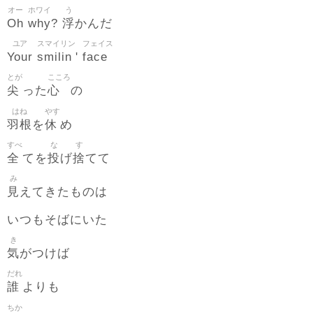
オー
ホワイ
う
Oh
why
浮
?
かんだ
ユア
スマイリン
フェイス
Your
smilin
face
'
とが
こころ
尖
心
った
の
はね
やす
羽根
休
を
め
すべ
な
す
全
投
捨
てを
げ
てて
み
見
えてきたものは
いつもそばにいた
き
気
がつけば
だれ
誰
よりも
ちか