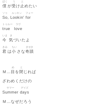
ぼく
う
と
僕
受
止
が
け
めたい
ソゥ
ルッキン
フォー
So
Lookin
for
,
'
トゥルー
ラヴ
true
love
いま
き
今
気
づいたよ
きみ
ちい
きせき
君
小
奇蹟
は
さな
め
と
目
閉
Ｍ…
を
じれば
ざわめくだけの
サマー
デイズ
Summer
days
Ｍ…なぜだろう