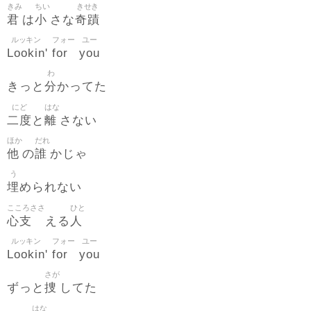
きみ
ちい
きせき
君
小
奇蹟
は
さな
ルッキン
フォー
ユー
Lookin
for
you
'
わ
分
きっと
かってた
にど
はな
二度
離
と
さない
ほか
だれ
他
誰
の
かじゃ
う
埋
められない
こころささ
ひと
心支
人
える
ルッキン
フォー
ユー
Lookin
for
you
'
さが
捜
ずっと
してた
はな