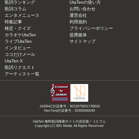
歌詞ランキング
UtaTenの使い方
歌詞コラム
お問い合わせ
エンタメニュース
運営会社
特集記事
利用規約
検定・クイズ
プライバシーポリシー
カラオケUtaTen
提携媒体
ライブUtaTen
サイトマップ
インタビュー
ココだけメール
UtaTen X
歌詞リクエスト
アーティスト一覧
JASRAC許諾番号：9015879001Y38026
NexTone許諾番号：ID000000049
UtaTen 無料歌詞検索サイトの決定版！うたてん
Copyright (C) IBG Media. All Rights Reserved.