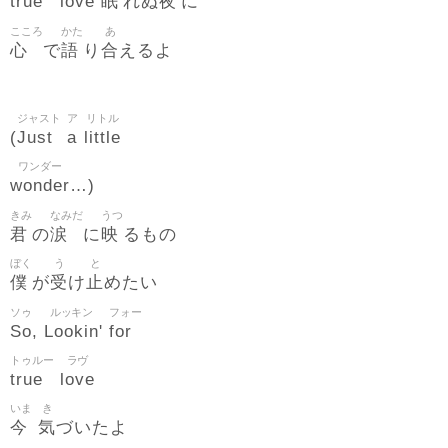
true
love
眠
夜
れぬ
に
こころ
かた
あ
心
語
合
で
り
えるよ
ジャスト
ア
リトル
Just
a
little
(
ワンダー
wonder
…)
きみ
なみだ
うつ
君
涙
映
の
に
るもの
ぼく
う
と
僕
受
止
が
け
めたい
ソゥ
ルッキン
フォー
So
Lookin
for
,
'
トゥルー
ラヴ
true
love
いま
き
今
気
づいたよ