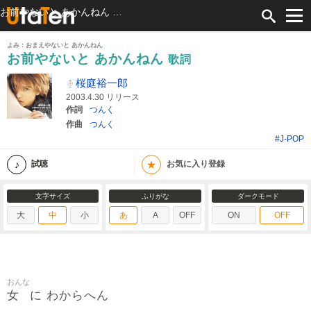
お前やないと あかんねん 歌詞 桜庭裕一郎 ふりがな付
よみ：おまえやないと あかんねん
お前やないと あかんねん
歌詞
桜庭裕一郎
2003.4.30 リリース
作詞
つんく
作曲
つんく
#J-POP
★
試聴
お気に入り登録
文字サイズ
ふりがな
ダークモード
大
中
小
あ
A
OFF
ON
OFF
おんな
女
に わからへん