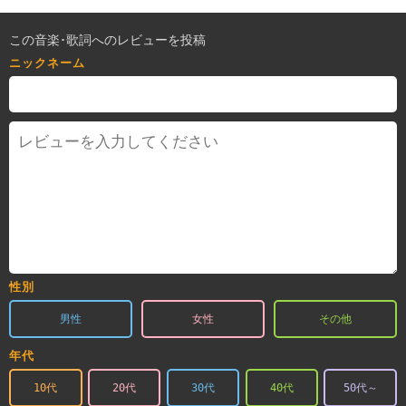
この音楽･歌詞へのレビューを投稿
ニックネーム
性別
男性
女性
その他
年代
10代
20代
30代
40代
50代～