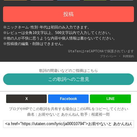
投稿
※ニックネーム･性別･年代は初回のみ入力できます。
※レビューは全角10文字以上、500文字以内で入力してください。
※他の人が不快に思うような内容や個人情報は書かないでください。
※投稿後の編集・削除はできません。
UtaTenはreCAPTCHAで保護されています
-
プライバシー
利用契約
歌詞の間違いなどのご指摘はこちら
この歌詞へのご意見
X
Facebook
LINE
ブログやHPでこの歌詞を共有する場合はこのURLをコピーしてください
曲名：お前やないと あかんねん 歌手：桜庭裕一郎