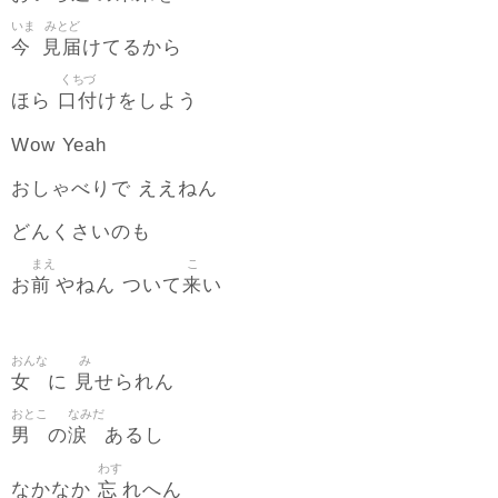
いま
みとど
今
見届
けてるから
くちづ
口付
ほら
けをしよう
Wow Yeah
おしゃべりで ええねん
どんくさいのも
まえ
こ
前
来
お
やねん ついて
い
おんな
み
女
見
に
せられん
おとこ
なみだ
男
涙
の
あるし
わす
忘
なかなか
れへん