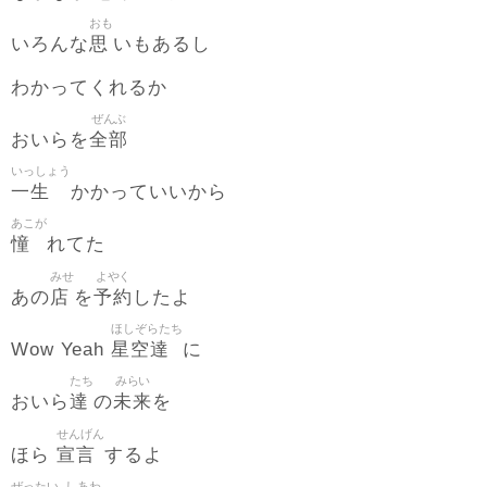
おも
思
いろんな
いもあるし
わかってくれるか
ぜんぶ
全部
おいらを
いっしょう
一生
かかっていいから
あこが
憧
れてた
みせ
よやく
店
予約
あの
を
したよ
ほしぞらたち
星空達
Wow Yeah
に
たち
みらい
達
未来
おいら
の
を
せんげん
宣言
ほら
するよ
ぜったい
しあわ