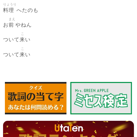
りょうり
料理
へたのも
まえ
前
お
やねん
こ
来
ついて
い
こ
来
ついて
い