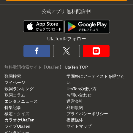
公式アプリ 無料配信中!
UtaTenをフォロー
無料歌詞検索サイト【UtaTen】
UtaTen TOP
歌詞検索
学園祭にアーティストを呼びた
マイページ
い
歌詞ランキング
UtaTenの使い方
歌詞コラム
お問い合わせ
エンタメニュース
運営会社
特集記事
利用規約
検定・クイズ
プライバシーポリシー
カラオケUtaTen
提携媒体
ライブUtaTen
サイトマップ
インタビュー