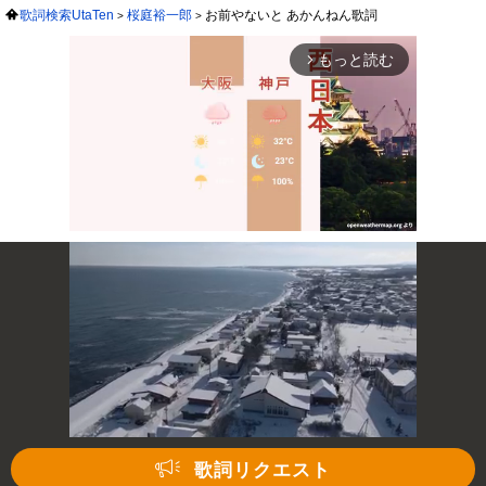
歌詞検索UtaTen
桜庭裕一郎
お前やないと あかんねん歌詞
もっと読む
arrow_forward_ios
Mute
次の動画まで 3
キャンセル
歌詞リクエスト