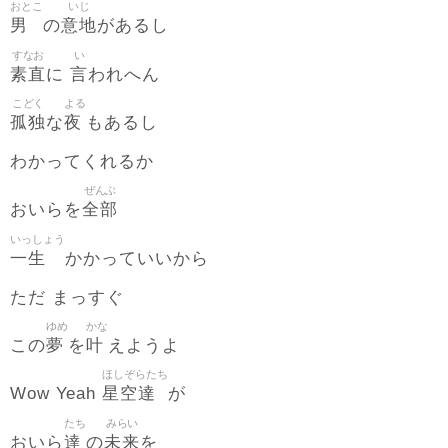
おとこ
いじ
男
意地
の
があるし
すなお
い
素直
言
に
われへん
こどく
よる
孤独
夜
な
もあるし
わかってくれるか
ぜんぶ
全部
おいらを
いっしょう
一生
かかっていいから
ただ まっすぐ
ゆめ
かな
夢
叶
この
を
えようよ
ほしぞらたち
星空達
Wow Yeah
が
たち
みらい
達
未来
おいら
の
を