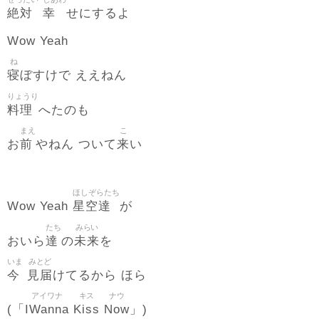
絶対
幸
せにするよ
Wow Yeah
ね
寝
ぼすけで ええねん
りょうり
料理
へたのも
まえ
こ
前
来
お
やねん ついて
い
ほしぞらたち
星空達
Wow Yeah
が
たち
みらい
達
未来
おいら
の
を
いま
みとど
今
見届
けてるから ほら
アイワナ
キス
ナウ
IWanna
Kiss
Now
(「
」)