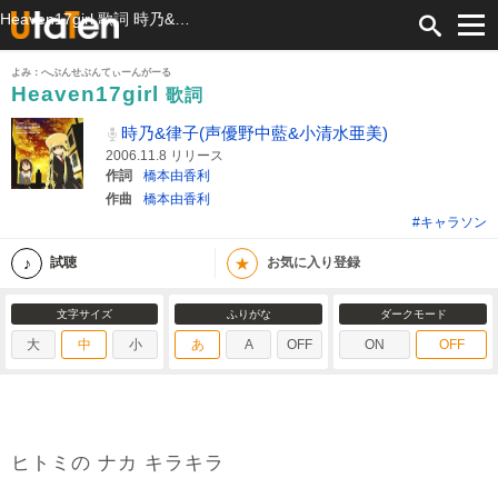
Heaven17girl 歌詞 時乃&律子(声優野中藍&小清水亜美) ふりがな付
よみ：へぶんせぶんてぃーんがーる
Heaven17girl
歌詞
時乃&律子(声優野中藍&小清水亜美)
2006.11.8 リリース
作詞
橋本由香利
作曲
橋本由香利
#キャラソン
★
試聴
お気に入り登録
文字サイズ
ふりがな
ダークモード
大
中
小
あ
A
OFF
ON
OFF
ヒトミの ナカ キラキラ