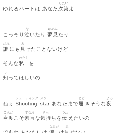
しだい
次第
ゆれるハートは あなた
よ
な
ゆめみ
泣
夢見
こっそり
いたり
たり
だれ
み
誰
見
にも
せたことないけど
わたし
私
そんな
を
し
知
ってほしいの
シューティング
スター
とど
よる
Shooting
star
届
夜
ねぇ
あなたまで
きそうな
こんど
すなお
きも
つた
今度
素直
気持
伝
こそ
な
ちを
えたいの
なみだ
み
涙
見
でもね あなたには
は
せない