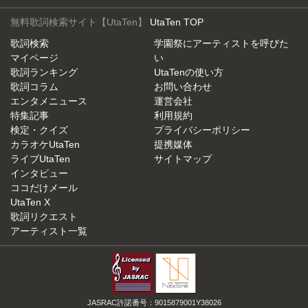
無料歌詞検索サイト【UtaTen】
UtaTen TOP
歌詞検索
学園祭にアーティストを呼びた
マイページ
い
歌詞ランキング
UtaTenの使い方
歌詞コラム
お問い合わせ
エンタメニュース
運営会社
特集記事
利用規約
検定・クイズ
プライバシーポリシー
カラオケUtaTen
提携媒体
ライブUtaTen
サイトマップ
インタビュー
ココだけメール
UtaTen X
歌詞リクエスト
アーティスト一覧
JASRAC許諾番号：9015879001Y38026