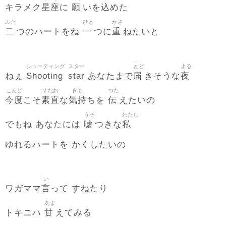
星座
願
込
キラメク
に
いを
めた
ふた
ひと
かさ
二
一
重
つのハートをね
つに
ねたいと
シューティング
スター
とど
よる
Shooting
star
届
夜
ねぇ
あなたまで
きそうな
こんど
すなお
きも
つた
今度
素直
気持
伝
こそ
な
ちを
えたいの
うそ
わたし
嘘
私
でもね あなたには
つきな
ゆれるハートを かくしたいの
い
言
ワガママ
って すねたり
あま
甘
トキニハ
えてみる