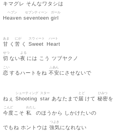
キマグレ そんなワタシは
ヘブン
セブンティーン
ガール
Heaven
seventeen
girl
あま
にが
スウィート
ハート
甘
苦
Sweet
Heart
く
く
せつ
よる
切
夜
ない
には こう ツブヤクノ
こい
ふあん
恋
不安
するハートをね
にさせないで
シューティング
スター
とど
ひみつ
Shooting
star
届
秘密
ねぇ
あなたまで
けて
を
こんど
わたし
今度
私
こそ
のほうから しかけたいの
つよき
強気
でもね ホントウは
になれない