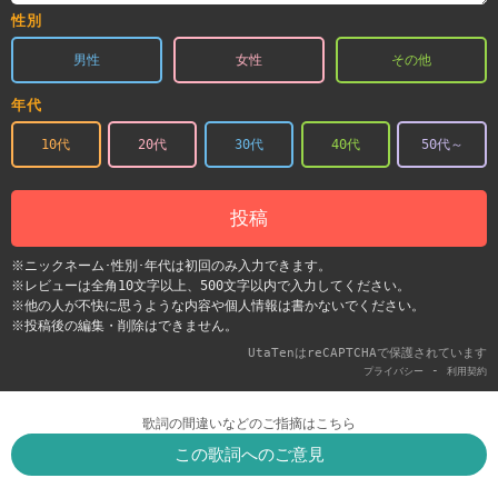
性別
男性
女性
その他
年代
10代
20代
30代
40代
50代～
投稿
※ニックネーム･性別･年代は初回のみ入力できます。
※レビューは全角10文字以上、500文字以内で入力してください。
※他の人が不快に思うような内容や個人情報は書かないでください。
※投稿後の編集・削除はできません。
UtaTenはreCAPTCHAで保護されています
-
プライバシー
利用契約
歌詞の間違いなどのご指摘はこちら
この歌詞へのご意見