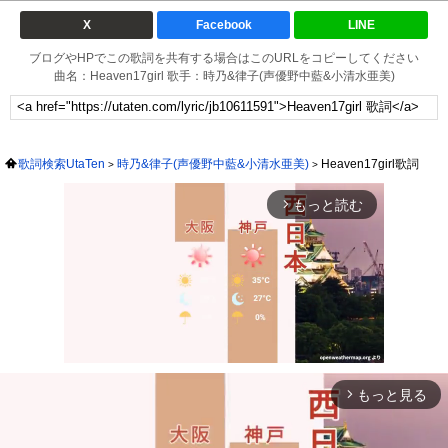
X
Facebook
LINE
ブログやHPでこの歌詞を共有する場合はこのURLをコピーしてください
曲名：Heaven17girl 歌手：時乃&律子(声優野中藍&小清水亜美)
歌詞検索UtaTen
時乃&律子(声優野中藍&小清水亜美)
Heaven17girl歌詞
もっと読む
arrow_forward_ios
もっと見る
arrow_forward_ios
Mute