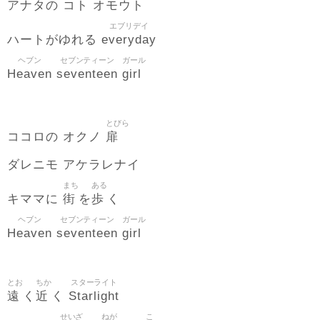
アナタの コト オモウト
エブリデイ
everyday
ハートがゆれる
ヘブン
セブンティーン
ガール
Heaven
seventeen
girl
とびら
扉
ココロの オクノ
ダレニモ アケラレナイ
まち
ある
街
歩
キママに
を
く
ヘブン
セブンティーン
ガール
Heaven
seventeen
girl
とお
ちか
スターライト
遠
近
Starlight
く
く
せいざ
ねが
こ