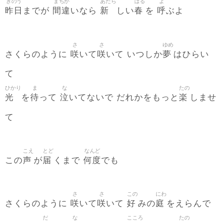
きのう
まちが
あたら
はる
よ
昨日
間違
新
春
呼
までが
いなら
しい
を
ぶよ
さ
さ
ゆめ
咲
咲
夢
さくらのように
いて
いて いつしか
はひらい
て
ひかり
ま
な
たの
光
待
泣
楽
を
って
いてないで だれかをもっと
しませ
て
こえ
とど
なんど
声
届
何度
この
が
くまで
でも
さ
さ
この
にわ
咲
咲
好
庭
さくらのように
いて
いて
みの
をえらんで
だ
な
こころ
たの