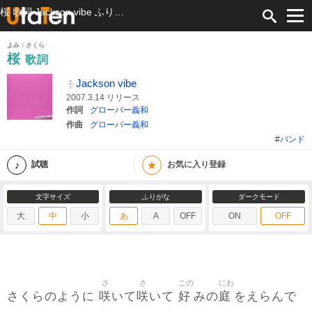
桜 歌詞 Jackson vibe ふりがな付
よみ：さくら
桜
歌詞
Jackson vibe
2007.3.14 リリース
作詞
グローバー義和
作曲
グローバー義和
#バンド
★
試聴
お気に入り登録
文字サイズ
ふりがな
ダークモード
大
中
小
あ
A
OFF
ON
OFF
さ
さ
この
にわ
咲
咲
好
庭
さくらのように
いて
いて
みの
をえらんで