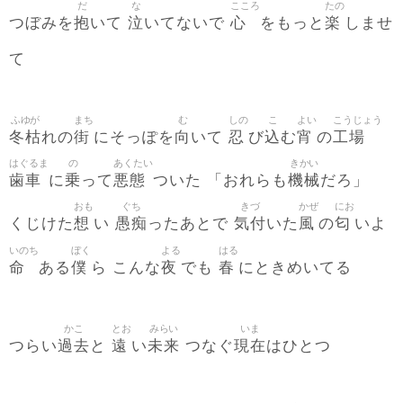
だ
な
こころ
たの
抱
泣
心
楽
つぼみを
いて
いてないで
をもっと
しませ
て
ふゆが
まち
む
しの
こ
よい
こうじょう
冬枯
街
向
忍
込
宵
工場
れの
にそっぽを
いて
び
む
の
はぐるま
の
あくたい
きかい
歯車
乗
悪態
機械
に
って
ついた 「おれらも
だろ」
おも
ぐち
きづ
かぜ
にお
想
愚痴
気付
風
匂
くじけた
い
ったあとで
いた
の
いよ
いのち
ぼく
よる
はる
命
僕
夜
春
ある
ら こんな
でも
にときめいてる
かこ
とお
みらい
いま
過去
遠
未来
現在
つらい
と
い
つなぐ
はひとつ