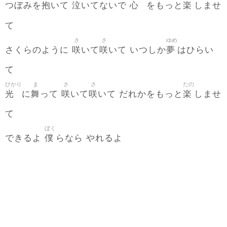
抱
泣
心
楽
つぼみを
いて
いてないで
をもっと
しませ
て
さ
さ
ゆめ
咲
咲
夢
さくらのように
いて
いて いつしか
はひらい
て
ひかり
ま
さ
さ
たの
光
舞
咲
咲
楽
に
って
いて
いて だれかをもっと
しませ
て
ぼく
僕
できるよ
らなら やれるよ