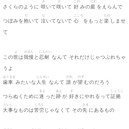
さ
さ
この
にわ
咲
咲
好
庭
さくらのように
いて
いて
みの
をえらんで
だ
な
こころ
たの
抱
泣
心
楽
つぼみを
いて
いてないで
をもっと
しませ
て
よ
がまん
にんたい
世
我慢
忍耐
この
は
と
なんて それだけじゃつぶれちゃ
うよ
はぐるま
じんせい
だれ
のぞ
歯車
人生
誰
望
みたいな
なんて
が
むのだろう
まよ
あと
す
しょうこ
迷
跡
好
証拠
つらぬくために
った
が
きにやれるって
だいじ
くろう
さき
大事
苦労
先
なものは
じゃなくて その
にあるもの