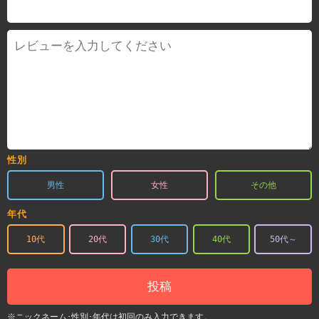
性別
男性
女性
その他
年代
10代
20代
30代
40代
50代～
投稿
※ニックネーム･性別･年代は初回のみ入力できます。