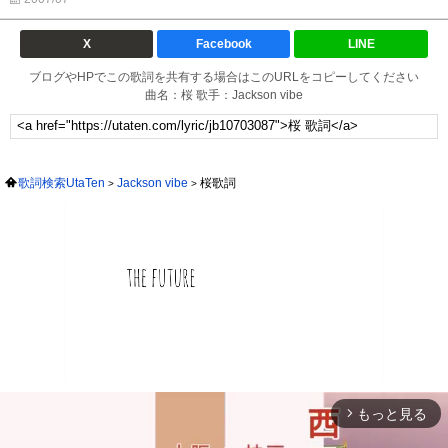
X
Facebook
LINE
ブログやHPでこの歌詞を共有する場合はこのURLをコピーしてください
曲名：桜 歌手：Jackson vibe
歌詞検索UtaTen
Jackson vibe
桜歌詞
もっと見る
arrow_forward_ios