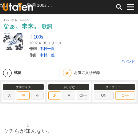
なぁ、未来。 歌詞 100s ふりがな付
よみ：なぁ、みらい。
なぁ、未来。
歌詞
100s
2007.4.18 リリース
作詞
中村一義
作曲
中村一義
#バンド
★
試聴
お気に入り登録
文字サイズ
ふりがな
ダークモード
大
中
小
あ
A
OFF
ON
OFF
し
知
ウチらが
んない、