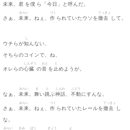
未来
君
僕
今日
呼
。
を
ら「
」と
んだ。
みらい
つく
てっきょ
未来
作
撤去
さぁ、
。ねぇ、
られていたウソを
して。
し
知
ウチらが
んない、
そちらのコインで、ね、
しんぞう
おと
と
心臓
音
止
オレらの
の
を
めようが。
みらい
ま
と
しんわ
ふどう
未来
舞
跳
神話
不動
なぁ、
。
い
ぶ
、
にすんな。
みらい
つく
てっきょ
未来
作
撤去
さぁ、
。ねぇ、
られていたレールを
し
な。
みらい
きみ
ぼく
きょう
よ