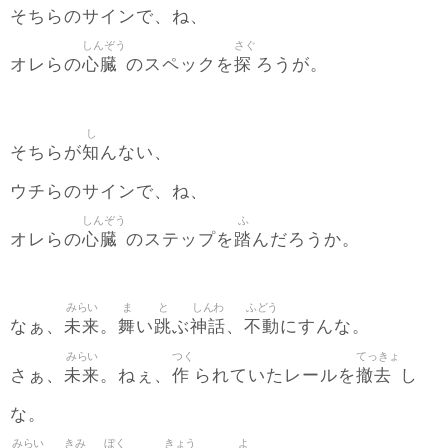
そちらのサインで、ね、
しんぞう
さぐ
心臓
探
オレらの
のスペックを
ろうが。
し
知
そちらが
んない、
ウチらのサインで、ね、
しんぞう
ふ
心臓
踏
オレらの
のステップを
んだろうか。
みらい
ま
と
しんわ
ふどう
未来
舞
跳
神話
不動
なぁ、
。
い
ぶ
、
にすんな。
みらい
つく
てっきょ
未来
作
撤去
さぁ、
。ねぇ、
られていたレールを
し
な。
みらい
きみ
ぼく
きょう
よ