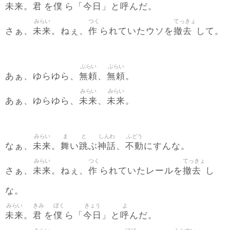
未来
君
僕
今日
呼
。
を
ら「
」と
んだ。
みらい
つく
てっきょ
未来
作
撤去
さぁ、
。ねぇ、
られていたウソを
して。
ぶらい
ぶらい
無頼
無頼
あぁ、ゆらゆら、
、
。
みらい
みらい
未来
未来
あぁ、ゆらゆら、
、
。
みらい
ま
と
しんわ
ふどう
未来
舞
跳
神話
不動
なぁ、
。
い
ぶ
、
にすんな。
みらい
つく
てっきょ
未来
作
撤去
さぁ、
。ねぇ、
られていたレールを
し
な。
みらい
きみ
ぼく
きょう
よ
未来
君
僕
今日
呼
。
を
ら「
」と
んだ。