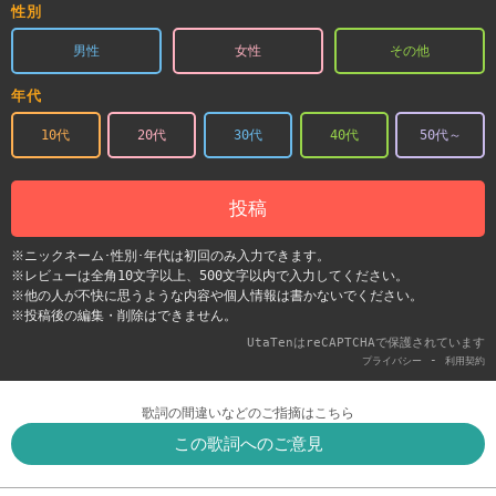
性別
男性
女性
その他
年代
10代
20代
30代
40代
50代～
投稿
※ニックネーム･性別･年代は初回のみ入力できます。
※レビューは全角10文字以上、500文字以内で入力してください。
※他の人が不快に思うような内容や個人情報は書かないでください。
※投稿後の編集・削除はできません。
UtaTenはreCAPTCHAで保護されています
-
プライバシー
利用契約
歌詞の間違いなどのご指摘はこちら
この歌詞へのご意見