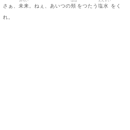
みらい
ほほ
えんすい
未来
頬
塩水
さぁ、
。ねぇ、あいつの
をつたう
をく
れ。