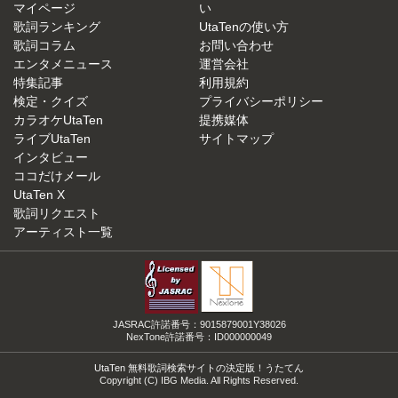
マイページ
い
歌詞ランキング
UtaTenの使い方
歌詞コラム
お問い合わせ
エンタメニュース
運営会社
特集記事
利用規約
検定・クイズ
プライバシーポリシー
カラオケUtaTen
提携媒体
ライブUtaTen
サイトマップ
インタビュー
ココだけメール
UtaTen X
歌詞リクエスト
アーティスト一覧
JASRAC許諾番号：9015879001Y38026
NexTone許諾番号：ID000000049
UtaTen 無料歌詞検索サイトの決定版！うたてん
Copyright (C) IBG Media. All Rights Reserved.