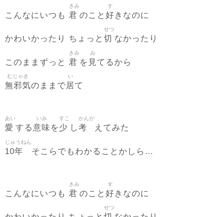
きみ
す
君
好
こんなにいつも
のこと
きなのに
せつ
切
かわいかったり ちょっと
なかったり
きみ
み
君
見
このままずっと
を
てるから
むじゃき
い
無邪気
居
のままで
て
あい
いみ
すこ
かんが
愛
意味
少
考
する
を
し
えてみた
じゅうねん
10年
そこらでもわかることかしら…
きみ
す
君
好
こんなにいつも
のこと
きなのに
せつ
切