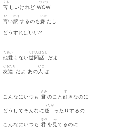
くる
ウォウ
苦
WOW
しいけれど
い
わけ
いや
言
訳
嫌
い
するのも
だし
どうすればいい?
たあい
せけんばなし
他愛
世間話
もない
だよ
ともだち
ひと
友達
人
だよ あの
は
きみ
す
君
好
こんなにいつも
のこと
きなのに
うたが
疑
どうしてそんなに
ったりするの
きみ
み
君
見
こんなにいつも
を
てるのに