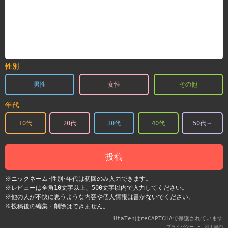
性別
男性
女性
その他
年代
10代
20代
30代
40代
50代～
投稿
※ニックネーム･性別･年代は初回のみ入力できます。
※レビューは全角10文字以上、500文字以内で入力してください。
※他の人が不快に思うような内容や個人情報は書かないでください。
※投稿後の編集・削除はできません。
UtaTenはreCAPTCHAで保護されています
-
プライバシー
利用契約