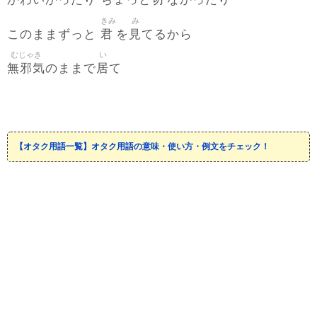
かわいかったり ちょっと
なかったり
きみ
み
君
見
このままずっと
を
てるから
むじゃき
い
無邪気
居
のままで
て
【オタク用語一覧】オタク用語の意味・使い方・例文をチェック！