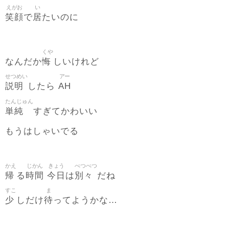
えがお
い
笑顔
居
で
たいのに
くや
悔
なんだか
しいけれど
せつめい
アー
説明
AH
したら
たんじゅん
単純
すぎてかわいい
もうはしゃいでる
かえ
じかん
きょう
べつべつ
帰
時間
今日
別々
る
は
だね
すこ
ま
少
待
しだけ
ってようかな…