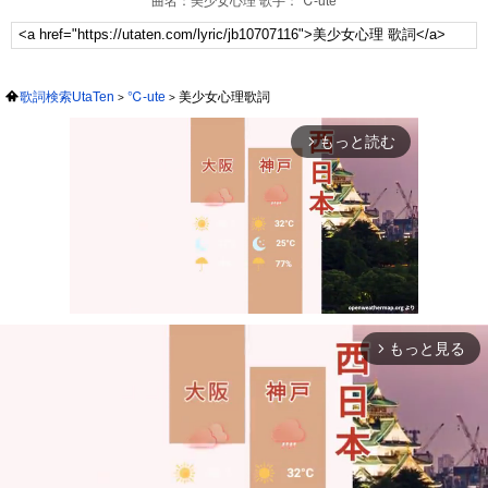
曲名：美少女心理 歌手：℃-ute
歌詞検索UtaTen
℃-ute
美少女心理歌詞
もっと読む
arrow_forward_ios
もっと見る
arrow_forward_ios
Mute