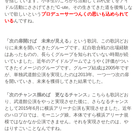
を指しています。小学生のころから活動して10代全てをアイ
ドル活動にささげてきた℃-ute。その生きてきた道を後悔しな
いで欲しいという
プロデューサーつんくの思いも込められて
いる
んですね。
「次の扉開けば 未来が見える」
という歌詞。この歌詞どお
りに未来を開いてきたグループです。紅白歌合戦の出場経験
はあったものの、長らくグループを知られていない時期が続
いていました。近年のアイドルブームでようやく評価がつい
てきたイメージのグループです。グループ結成は2005年です
が、単独武道館公演を実現したのは2013年。一つ一つ次の扉
を開いていき、未来を獲得してきた結果でした。
「次のチャンス掴めば 更なるチャンス」
こちらも歌詞どお
り、武道館公演をやっと実現させた後に、さらなるチャンス
として2015年6月に横浜アリーナ公演も実現させました。近年
のハロプロでは、モーニング娘。本体ですら横浜アリーナ規
模ではなかなか公演できません。それを実現させたのは、や
はりすごいことなんですね。