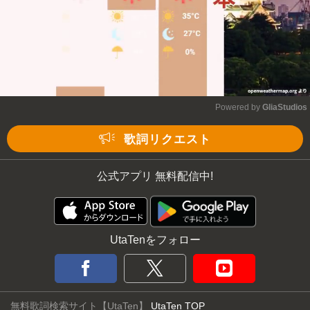
Powered by 
GliaStudios
Mute
歌詞リクエスト
公式アプリ 無料配信中!
UtaTenをフォロー
無料歌詞検索サイト【UtaTen】
UtaTen TOP