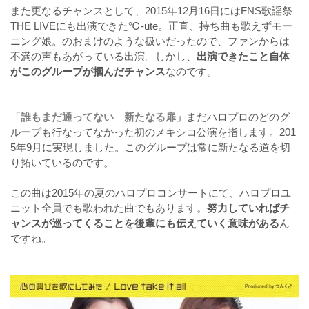
また更なるチャンスとして、2015年12月16日にはFNS歌謡祭
THE LIVEにも出演できた℃-ute。正直、持ち曲も歌えずモー
ニング娘。のおまけのような扱いだったので、ファンからは
不満の声もあがっている出演。しかし、
出演できたこと自体
がこのグループが掴んだチャンス
なのです。
「誰もまだ通ってない 新たなる扉」
まだハロプロのどのグ
ループも行なってなかった初のメキシコ公演を指します。201
5年9月に実現しました。このグループは常に新たなる道を切
り拓いているのです。
この曲は2015年の夏のハロプロコンサートにて、ハロプロユ
ニット全員でも歌われた曲でもあります。
努力していればチ
ャンスが巡ってくることを後輩にも伝えていく意味がある
ん
ですね。