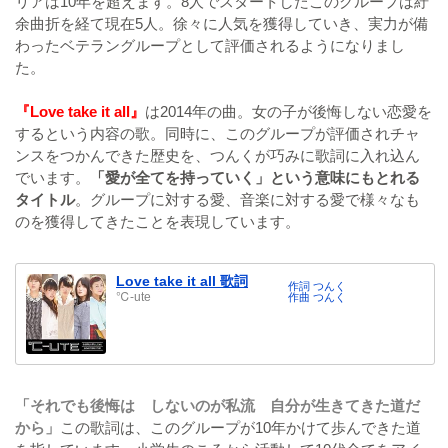
リアは10年を超えます。8人でスタートしたこのグループは紆
余曲折を経て現在5人。徐々に人気を獲得していき、実力が備
わったベテラングループとして評価されるようになりまし
た。
『Love take it all』
は2014年の曲。女の子が後悔しない恋愛を
するという内容の歌。同時に、このグループが評価されチャ
ンスをつかんできた歴史を、つんくが巧みに歌詞に入れ込ん
でいます。
「愛が全てを持っていく」という意味にもとれる
タイトル
。グループに対する愛、音楽に対する愛で様々なも
のを獲得してきたことを表現しています。
Love take it all 歌詞
作詞 つんく
℃-ute
作曲 つんく
「それでも後悔は しないのが私流 自分が生きてきた道だ
から」
この歌詞は、このグループが10年かけて歩んできた道