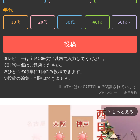
年代
10代
20代
30代
40代
50代～
投稿
※レビューは全角500文字以内で入力してください。
※誹謗中傷はご遠慮ください。
※ひとつの特集に1回のみ投稿できます。
※投稿の編集・削除はできません。
UtaTenはreCAPTCHAで保護されています
-
プライバシー
利用契約
もっと見る
arrow_forward_ios