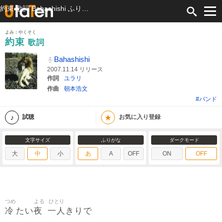
約束 歌詞 Bahashishi ふりがな付
よみ：やくそく
約束
歌詞
Bahashishi
2007.11.14 リリース
作詞
ユラリ
作曲
朝本浩文
#バンド
★
試聴
お気に入り登録
文字サイズ
ふりがな
ダークモード
大
中
小
あ
A
OFF
ON
OFF
つめ
よる
ひとり
冷
夜
一人
たい
きりで