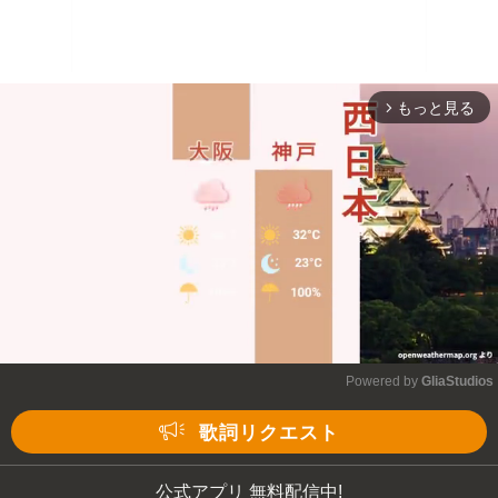
もっと見る
arrow_forward_ios
Powered by 
GliaStudios
Mute
歌詞リクエスト
公式アプリ 無料配信中!