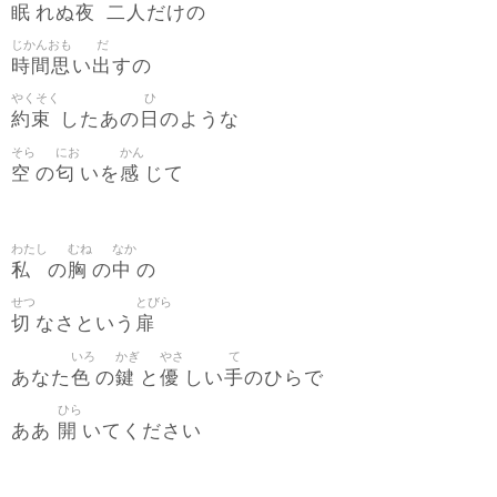
眠
夜
二人
れぬ
だけの
じかんおも
だ
時間思
出
い
すの
やくそく
ひ
約束
日
したあの
のような
そら
にお
かん
空
匂
感
の
いを
じて
わたし
むね
なか
私
胸
中
の
の
の
せつ
とびら
切
扉
なさという
いろ
かぎ
やさ
て
色
鍵
優
手
あなた
の
と
しい
のひらで
ひら
開
ああ
いてください