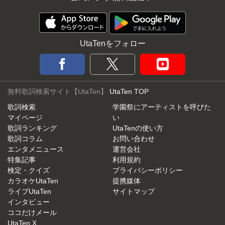
UtaTenをフォロー
無料歌詞検索サイト【UtaTen】
UtaTen TOP
歌詞検索
学園祭にアーティストを呼びた
マイページ
い
歌詞ランキング
UtaTenの使い方
歌詞コラム
お問い合わせ
エンタメニュース
運営会社
特集記事
利用規約
検定・クイズ
プライバシーポリシー
カラオケUtaTen
提携媒体
ライブUtaTen
サイトマップ
インタビュー
ココだけメール
UtaTen X