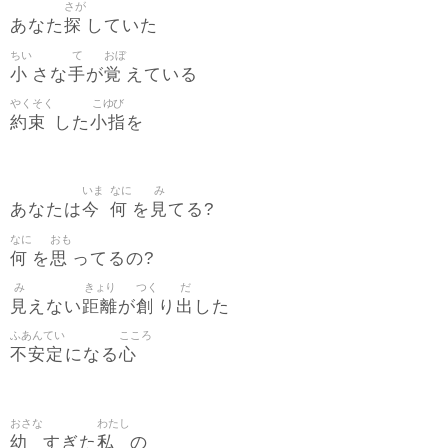
さが
探
あなた
していた
ちい
て
おぼ
小
手
覚
さな
が
えている
やくそく
こゆび
約束
小指
した
を
いま
なに
み
今
何
見
あなたは
を
てる?
なに
おも
何
思
を
ってるの?
み
きょり
つく
だ
見
距離
創
出
えない
が
り
した
ふあんてい
こころ
不安定
心
になる
おさな
わたし
幼
私
すぎた
の