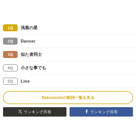
浅葱の星
1位
Dancer
2位
似た者同士
3位
小さな事でも
4位
Line
5位
Bahashishiの歌詞一覧を見る
ランキング共有
ランキング共有