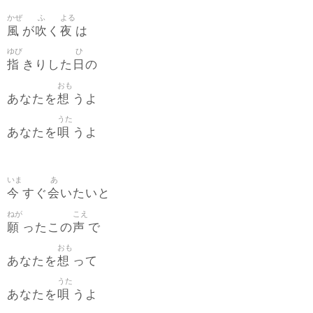
かぜ
ふ
よる
風
吹
夜
が
く
は
ゆび
ひ
指
日
きりした
の
おも
想
あなたを
うよ
うた
唄
あなたを
うよ
いま
あ
今
会
すぐ
いたいと
ねが
こえ
願
声
ったこの
で
おも
想
あなたを
って
うた
唄
あなたを
うよ