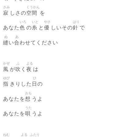
さみ
くうかん
寂
空間
しさの
を
いろ
いと
やさ
はり
色
糸
優
針
あなた
の
と
しいその
で
ぬ
あ
縫
合
い
わせてください
かぜ
ふ
よる
風
吹
夜
が
く
は
ゆび
ひ
指
日
きりした
の
おも
想
あなたを
うよ
うた
唄
あなたを
うよ
ねむ
よる
ふたり