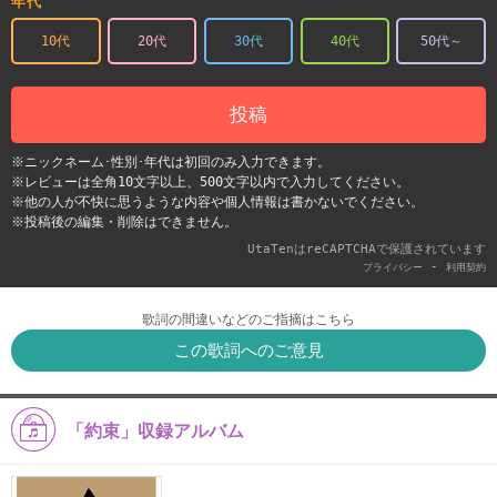
年代
10代
20代
30代
40代
50代～
投稿
※ニックネーム･性別･年代は初回のみ入力できます。
※レビューは全角10文字以上、500文字以内で入力してください。
※他の人が不快に思うような内容や個人情報は書かないでください。
※投稿後の編集・削除はできません。
UtaTenはreCAPTCHAで保護されています
-
プライバシー
利用契約
歌詞の間違いなどのご指摘はこちら
この歌詞へのご意見
「約束」収録アルバム