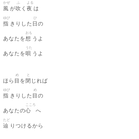
かぜ
ふ
よる
風
吹
夜
が
く
は
ゆび
ひ
指
日
きりした
の
おも
想
あなたを
うよ
うた
唄
あなたを
うよ
め
と
目
閉
ほら
を
じれば
ゆび
め
指
目
きりした
の
こころ
心
あなたの
へ
たど
辿
りつけるから