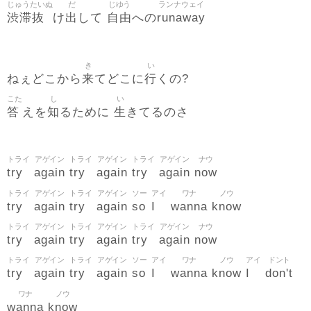
じゅうたいぬ
だ
じゆう
ランナウェイ
渋滞抜
出
自由
runaway
け
して
への
き
い
来
行
ねぇどこから
てどこに
くの?
こた
し
い
答
知
生
えを
るために
きてるのさ
トライ
アゲイン
トライ
アゲイン
トライ
アゲイン
ナウ
try
again
try
again
try
again
now
トライ
アゲイン
トライ
アゲイン
ソー
アイ
ワナ
ノウ
try
again
try
again
so
I
wanna
know
トライ
アゲイン
トライ
アゲイン
トライ
アゲイン
ナウ
try
again
try
again
try
again
now
トライ
アゲイン
トライ
アゲイン
ソー
アイ
ワナ
ノウ
アイ
ドント
try
again
try
again
so
I
wanna
know
I
don't
ワナ
ノウ
wanna
know