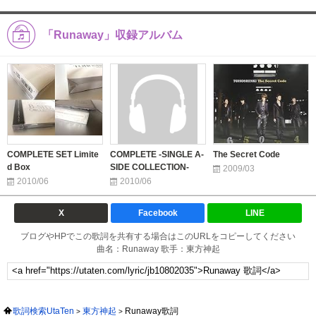
「Runaway」収録アルバム
COMPLETE SET Limite
COMPLETE -SINGLE A-
The Secret Code
d Box
SIDE COLLECTION-
2009/03
2010/06
2010/06
X
Facebook
LINE
ブログやHPでこの歌詞を共有する場合はこのURLをコピーしてください
曲名：Runaway 歌手：東方神起
歌詞検索UtaTen
東方神起
Runaway歌詞