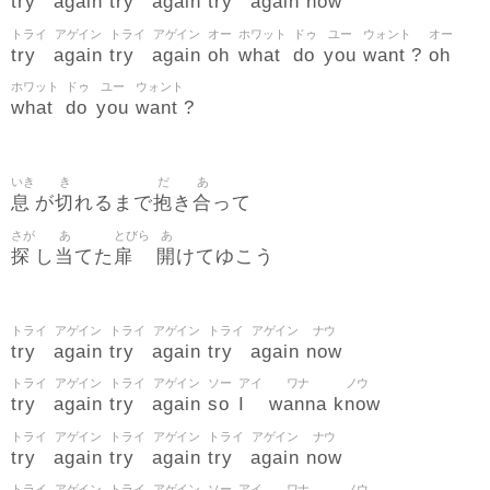
try
again
try
again
try
again
now
トライ
アゲイン
トライ
アゲイン
オー
ホワット
ドゥ
ユー
ウォント
オー
try
again
try
again
oh
what
do
you
want
oh
?
ホワット
ドゥ
ユー
ウォント
what
do
you
want
?
いき
き
だ
あ
息
切
抱
合
が
れるまで
き
って
さが
あ
とびら
あ
探
当
扉
開
し
てた
けてゆこう
トライ
アゲイン
トライ
アゲイン
トライ
アゲイン
ナウ
try
again
try
again
try
again
now
トライ
アゲイン
トライ
アゲイン
ソー
アイ
ワナ
ノウ
try
again
try
again
so
I
wanna
know
トライ
アゲイン
トライ
アゲイン
トライ
アゲイン
ナウ
try
again
try
again
try
again
now
トライ
アゲイン
トライ
アゲイン
ソー
アイ
ワナ
ノウ