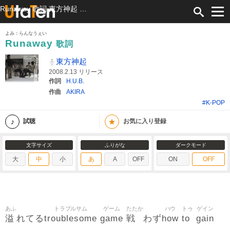
Runaway 歌詞 東方神起 ふりがな付
よみ：らんなうぇい
Runaway
歌詞
東方神起
2008.2.13 リリース
作詞
H.U.B.
作曲
AKIRA
#K-POP
★
試聴
お気に入り登録
文字サイズ
ふりがな
ダークモード
大
中
小
あ
A
OFF
ON
OFF
あふ
トラブルサム
ゲーム
たたか
ハウ
トゥ
ゲイン
溢
troublesome
game
戦
how
to
gain
れてる
わず