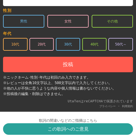
性別
男性
女性
その他
年代
10代
20代
30代
40代
50代～
投稿
※ニックネーム･性別･年代は初回のみ入力できます。
※レビューは全角10文字以上、500文字以内で入力してください。
※他の人が不快に思うような内容や個人情報は書かないでください。
※投稿後の編集・削除はできません。
UtaTenはreCAPTCHAで保護されています
-
プライバシー
利用契約
歌詞の間違いなどのご指摘はこちら
この歌詞へのご意見