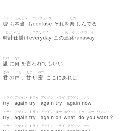
うそ
ほんとう
コンフューズ
たの
嘘
本当
confuse
楽
も
も
それを
しんでる
とけいじか
エブリデイ
めいろランナウェイ
時計仕掛
everyday
迷路runaway
け
この
だれ
なに
い
誰
何
言
に
を
われてもいい
きみ
こえ
あま
みつ
君
声
甘
蜜
の
、
い
ここにあれば
トライ
アゲイン
トライ
アゲイン
トライ
アゲイン
ナウ
try
again
try
again
try
again
now
トライ
アゲイン
トライ
アゲイン
オー
ホワット
ドゥ
ユー
ウォント
try
again
try
again
oh
what
do
you
want
?
トライ
アゲイン
トライ
アゲイン
トライ
アゲイン
ナウ