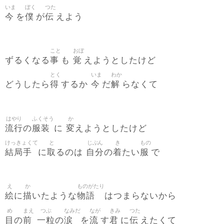
いま
ぼく
つた
今
僕
伝
を
が
えよう
こと
おぼ
事
覚
ずるくなる
も
えようとしたけど
とく
いま
わか
得
今
解
どうしたら
するか
だ
らなくて
はやり
ふくそう
か
流行
服装
変
の
に
えようとしたけど
けっきょくて
と
じぶん
き
もの
結局手
取
自分
着
服
に
るのは
の
たい
で
え
か
ものがたり
絵
描
物語
に
いたような
はつまらないから
め
まえ
つぶ
なみだ
なが
きみ
つた
目
前
一粒
涙
流
君
伝
の
の
を
す
に
えたくて