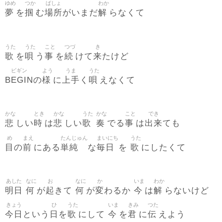
ゆめ
つか
ばしょ
わか
夢
掴
場所
解
を
む
がいまだ
らなくて
うた
うた
こと
つづ
き
歌
唄
事
続
来
を
う
を
けて
たけど
ビギン
よう
うま
うた
BEGIN
様
上手
唄
の
に
く
えなくて
かな
とき
かな
うた
かな
こと
でき
悲
時
悲
歌
奏
事
出来
しい
は
しい
でる
は
ても
め
まえ
たんじゅん
まいにち
うた
目
前
単純
毎日
歌
の
にある
な
を
にしたくて
あした
なに
お
なに
か
いま
わか
明日
何
起
何
変
今
解
が
きて
が
わるか
は
らないけど
きょう
ひ
うた
いま
きみ
つた
今日
日
歌
今
君
伝
という
を
にして
を
に
えよう