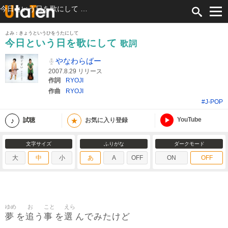
今日という日を歌にして 歌詞 やなわらばー ふりがな付
よみ：きょうというひをうたにして
今日という日を歌にして
歌詞
やなわらばー
2007.8.29 リリース
作詞
RYOJI
作曲
RYOJI
#J-POP
YouTube
★
試聴
お気に入り登録
文字サイズ
ふりがな
ダークモード
大
中
小
あ
A
OFF
ON
OFF
ゆめ
お
こと
えら
夢
追
事
選
を
う
を
んでみたけど