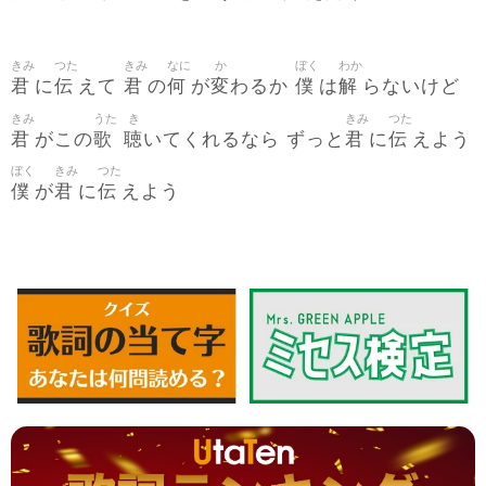
きみ
つた
きみ
なに
か
ぼく
わか
君
伝
君
何
変
僕
解
に
えて
の
が
わるか
は
らないけど
きみ
うた
き
きみ
つた
君
歌
聴
君
伝
がこの
いてくれるなら ずっと
に
えよう
ぼく
きみ
つた
僕
君
伝
が
に
えよう