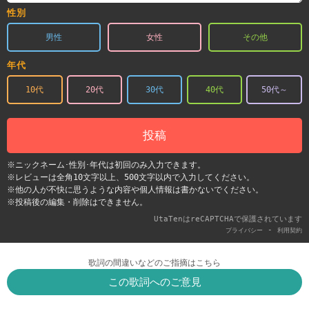
性別
男性
女性
その他
年代
10代
20代
30代
40代
50代～
投稿
※ニックネーム･性別･年代は初回のみ入力できます。
※レビューは全角10文字以上、500文字以内で入力してください。
※他の人が不快に思うような内容や個人情報は書かないでください。
※投稿後の編集・削除はできません。
UtaTenはreCAPTCHAで保護されています
-
プライバシー
利用契約
歌詞の間違いなどのご指摘はこちら
この歌詞へのご意見