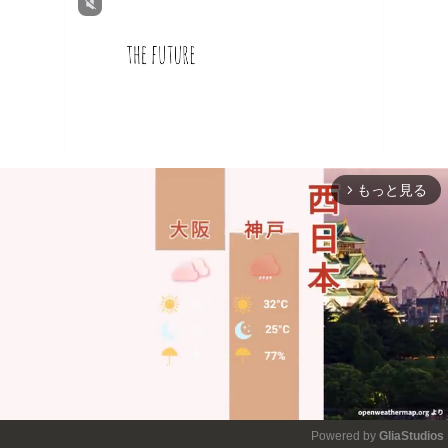
もっと見る
arrow_forward_ios
Powered by 
GliaStudios