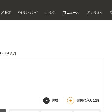
検定
ランキング
タグ
ニュース
カラオケ
POKKA歌詞
試聴
お気に入り登録
★