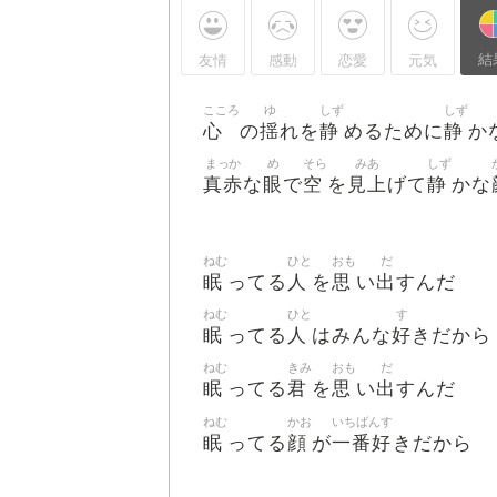
結
友情
感動
恋愛
元気
こころ
ゆ
しず
しず
心
揺
静
静
の
れを
めるために
か
まっか
め
そら
みあ
しず
真赤
眼
空
見上
静
な
で
を
げて
かな
ねむ
ひと
おも
だ
眠
人
思
出
ってる
を
い
すんだ
ねむ
ひと
す
眠
人
好
ってる
はみんな
きだから
ねむ
きみ
おも
だ
眠
君
思
出
ってる
を
い
すんだ
ねむ
かお
いちばんす
眠
顔
一番好
ってる
が
きだから