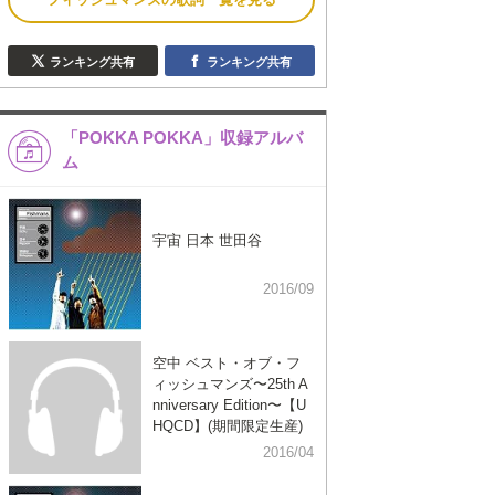
ランキング共有
ランキング共有
「POKKA POKKA」収録アルバ
ム
宇宙 日本 世田谷
2016/09
空中 ベスト・オブ・フ
ィッシュマンズ〜25th A
nniversary Edition〜【U
HQCD】(期間限定生産)
2016/04