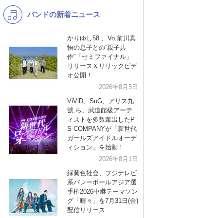
バンドの新着ニュース
K-POP
演歌・歌謡
バンド
洋楽
かりゆし58 、Vo.前川真
悟の息子との“親子共
VTuber
ディズニー
作”「セミファイナル」
リリース＆リリックビデ
オ公開！
2026年8月5日
ViViD、SuG、アリス九
號.ら、武道館級アーテ
ィストを多数輩出したP
S COMPANYが「新世代
ガールズアイドルオーデ
ィション」を始動！
2026年8月1日
緑黄色社会、フジテレビ
系バレーボールアジア選
手権2026中継テーマソン
グ「晴々」を7月31日(金)
配信リリース