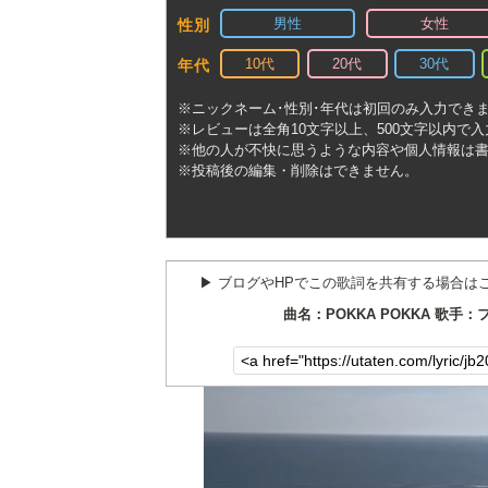
男性
女性
性別
10代
20代
30代
年代
※ニックネーム･性別･年代は初回のみ入力でき
※レビューは全角10文字以上、500文字以内で
※他の人が不快に思うような内容や個人情報は
※投稿後の編集・削除はできません。
▶︎ ブログやHPでこの歌詞を共有する場合は
曲名：POKKA POKKA 歌手