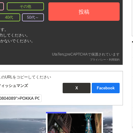
その他
投稿
40代
50代～
ます。
入力してください。
書かないでください。
UtaTenはreCAPTCHAで保護されています
-
プライバシー
利用契約
このURLをコピーしてください
：フィッシュマンズ
X
Facebook