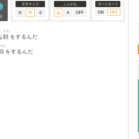
文字サイズ
ふりがな
ダークモード
果
かお
顔
な
をするんだ
かお
顔
をするんだ