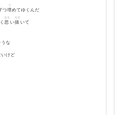
う
埋
ずつ
めてゆくんだ
おも
えが
思
描
く
い
いて
そうな
ないけど