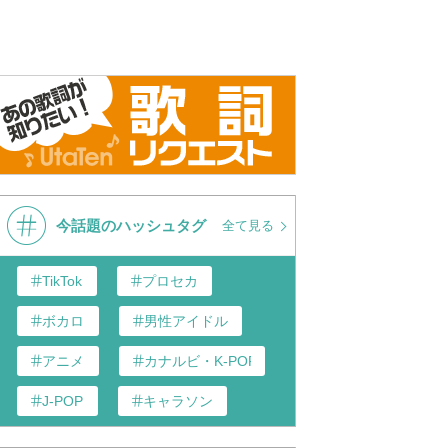
今話題のハッシュタグ
全て見る
TikTok
プロセカ
ボカロ
男性アイドル
アニメ
カナルビ・K-POP和訳
J-POP
キャラソン
あんスタ
歌い手