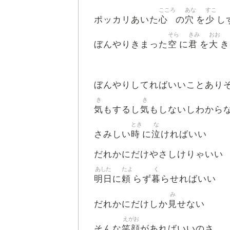
こころ
あな
すこ
心
穴
少
ポッカリあいた
の
を
し
そら
きみ
おお
空
君
大
ぼんやりきまった
に
を
き
ぼんやりしてればいいことあり
き
き
気
気
もするし
もしないしわから
とき
な
時
泣
さみしい
に
ければいい
だれかにだけやさしけりゃいい
あした
たよ
く
明日
頼
暮
に
らず
らせればいい
み
見
だれかにだけしか
せない
えがお
笑顔
そんな
があればいいのさ