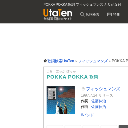
POKKA POKKA 歌詞 フィッシュマンズ ふりがな付
歌詞検索
特集
歌詞検索UtaTen
フィッシュマンズ
POKKA 
よみ：ぽっか ぽっか
POKKA POKKA
歌詞
フィッシュマンズ
1997.7.24 リリース
作詞
佐藤伸治
作曲
佐藤伸治
#バンド