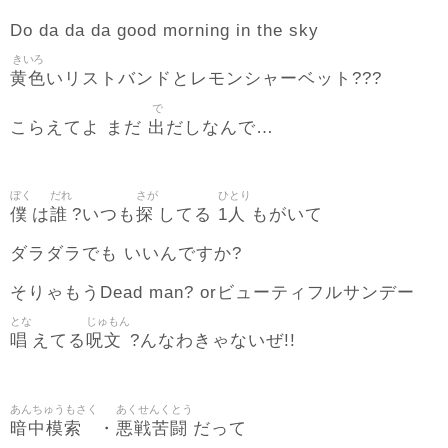
Do da da da good morning in the sky
きいろ
黄色
いリストバンドとレモンシャーベット???
で
出
こらえてよ まだ
だしなんで…
ぼく
だれ
さが
ひとり
僕
誰
探
1人
は
?いつも
してる
もがいて
ダラダラでも いいんですか?
そりゃもうDead man? orビューティフルサンデー
とな
じゅもん
唱
呪文
えてる
?んなわきゃないぜ!!
あんちゅうもさく
あくせんくとう
暗中模索
悪戦苦闘
・
だって