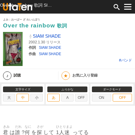
Over the rainbow 歌詞 SIAM SHADE ふりがな付
よみ：おーばー ざ れいんぼう
Over the rainbow
歌詞
SIAM SHADE
2002.1.30 リリース
作詞
SIAM SHADE
作曲
SIAM SHADE
#バンド
★
試聴
お気に入り登録
文字サイズ
ふりがな
ダークモード
大
中
小
あ
A
OFF
ON
OFF
きみ
だれ
なに
さが
ひとりまよ
君
誰
何
探
1人迷
は
?
を
して
ってる