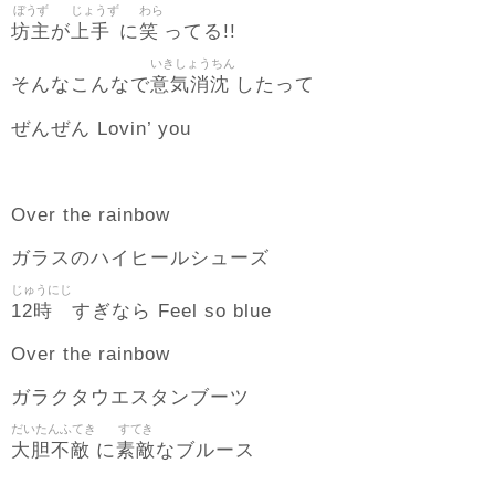
ぼうず
じょうず
わら
坊主
上手
笑
が
に
ってる!!
いきしょうちん
意気消沈
そんなこんなで
したって
ぜんぜん Lovin’ you
Over the rainbow
ガラスのハイヒールシューズ
じゅうにじ
12時
すぎなら Feel so blue
Over the rainbow
ガラクタウエスタンブーツ
だいたんふてき
すてき
大胆不敵
素敵
に
なブルース