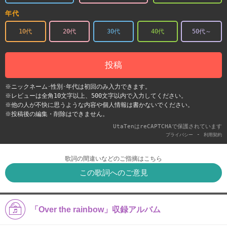
年代
10代
20代
30代
40代
50代～
投稿
※ニックネーム･性別･年代は初回のみ入力できます。
※レビューは全角10文字以上、500文字以内で入力してください。
※他の人が不快に思うような内容や個人情報は書かないでください。
※投稿後の編集・削除はできません。
UtaTenはreCAPTCHAで保護されています
-
プライバシー
利用契約
歌詞の間違いなどのご指摘はこちら
この歌詞へのご意見
「Over the rainbow」収録アルバム