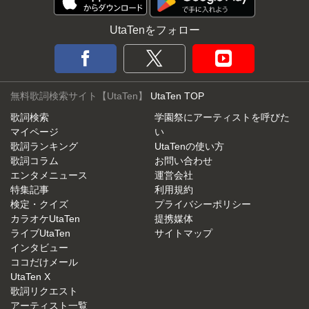
UtaTenをフォロー
無料歌詞検索サイト【UtaTen】
UtaTen TOP
歌詞検索
学園祭にアーティストを呼びた
マイページ
い
歌詞ランキング
UtaTenの使い方
歌詞コラム
お問い合わせ
エンタメニュース
運営会社
特集記事
利用規約
検定・クイズ
プライバシーポリシー
カラオケUtaTen
提携媒体
ライブUtaTen
サイトマップ
インタビュー
ココだけメール
UtaTen X
歌詞リクエスト
アーティスト一覧