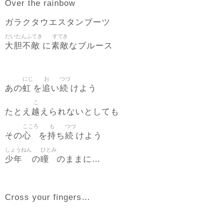
Over the rainbow
ガラクタウエスタンブーツ
だいたんふてき
すてき
大胆不敵
素敵
に
なブルース
にじ
お
つづ
虹
追
続
あの
を
い
けよう
こ
越
たとえ
えられないとしても
こころ
も
つづ
心
持
続
その
を
ち
けよう
しょうねん
ひとみ
少年
瞳
の
のままに…
Cross your fingers…