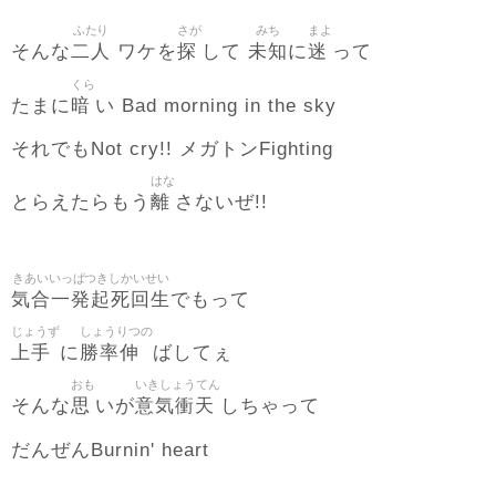
ふたり
さが
みち
まよ
二人
探
未知
迷
そんな
ワケを
して
に
って
くら
暗
たまに
い Bad morning in the sky
それでもNot cry!! メガトンFighting
はな
離
とらえたらもう
さないぜ!!
きあいいっぱつきしかいせい
気合一発起死回生
でもって
じょうず
しょうりつの
上手
勝率伸
に
ばしてぇ
おも
いきしょうてん
思
意気衝天
そんな
いが
しちゃって
だんぜんBurnin' heart