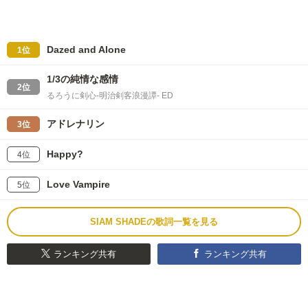
Dazed and Alone
1位
1/3の純情な感情
2位
るろうに剣心-明治剣客浪漫譚- ED
アドレナリン
3位
Happy?
4位
Love Vampire
5位
SIAM SHADEの歌詞一覧を見る
ランキング共有
ランキング共有