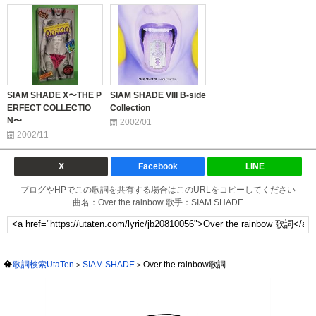
SIAM SHADE X〜THE P
SIAM SHADE VIII B-side
ERFECT COLLECTIO
Collection
N〜
2002/01
2002/11
X
Facebook
LINE
ブログやHPでこの歌詞を共有する場合はこのURLをコピーしてください
曲名：Over the rainbow 歌手：SIAM SHADE
歌詞検索UtaTen
SIAM SHADE
Over the rainbow歌詞