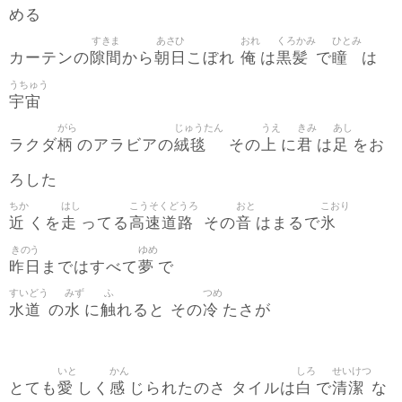
める
すきま
あさひ
おれ
くろかみ
ひとみ
隙間
朝日
俺
黒髪
瞳
カーテンの
から
こぼれ
は
で
は
うちゅう
宇宙
がら
じゅうたん
うえ
きみ
あし
柄
絨毯
上
君
足
ラクダ
のアラビアの
その
に
は
をお
ろした
ちか
はし
こうそくどうろ
おと
こおり
近
走
高速道路
音
氷
くを
ってる
その
はまるで
きのう
ゆめ
昨日
夢
まではすべて
で
すいどう
みず
ふ
つめ
水道
水
触
冷
の
に
れると その
たさが
いと
かん
しろ
せいけつ
愛
感
白
清潔
とても
しく
じられたのさ タイルは
で
な