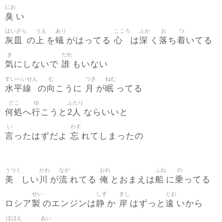
にお
臭
い
はいざら
うえ
あり
こころ
ふか
お
つ
灰皿
上
蟻
心
深
落
着
の
を
がはってる
は
く
ち
いてる
き
だれ
気
誰
にしないで
もいない
すいへいせん
む
つき
ねむ
水平線
向
月
眠
の
こうに
が
ってる
どこ
ゆ
ふたり
何処
行
2人
へ
こうと
ならいいと
い
わす
言
忘
ったはずだよ
れてしまったの
うつく
かわ
なが
おれ
ふね
の
美
川
流
俺
船
乗
しい
が
れてる
とおまえは
に
ってる
せい
しず
きし
とお
製
静
岸
遠
ロシア
のエンジンは
か
はずっと
いから
ほほえ
あい