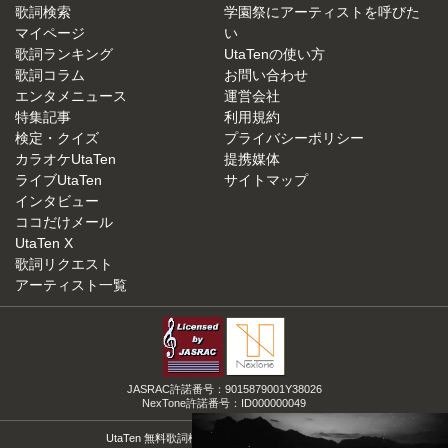
歌詞検索
学園祭にアーティストを呼びた
マイページ
い
歌詞ランキング
UtaTenの使い方
歌詞コラム
お問い合わせ
エンタメニュース
運営会社
特集記事
利用規約
検定・クイズ
プライバシーポリシー
カラオケUtaTen
提携媒体
ライブUtaTen
サイトマップ
インタビュー
ココだけメール
UtaTen X
歌詞リクエスト
アーティスト一覧
JASRAC許諾番号：9015879001Y38026
NexTone許諾番号：ID000000049
UtaTen 無料歌詞検索サイトの決定版！うたてん