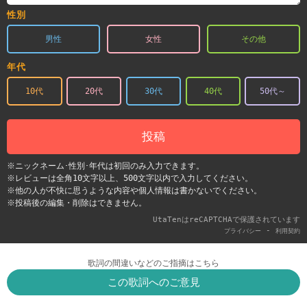
性別
男性
女性
その他
年代
10代
20代
30代
40代
50代～
投稿
※ニックネーム･性別･年代は初回のみ入力できます。
※レビューは全角10文字以上、500文字以内で入力してください。
※他の人が不快に思うような内容や個人情報は書かないでください。
※投稿後の編集・削除はできません。
UtaTenはreCAPTCHAで保護されています
-
プライバシー
利用契約
歌詞の間違いなどのご指摘はこちら
この歌詞へのご意見