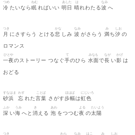
つめ
ねむ
あした
は
なみ
冷
眠
明日
晴
波
たいなら
ればいい
れわたる
へ
つき
かな
なみ
み
しお
月
悲
波
満
汐
にさすらう とける
しみ
がさらう
ち
の
ロマンス
ひとや
て
みなも
なが
かげ
一夜
手
水面
長
影
のストーリー つなぐ
のひら
で
い
は
おどる
すなはま
わす
ことば
ほはば
にじいろ
砂浜
忘
言葉
歩幅
虹色
れた
さがす
は
ふか
うみ
き
あわ
よる
たいよう
深
海
消
泡
夜
太陽
い
へと
える
をつつむ
の
つき
わら
なみ
はこ
み
しお