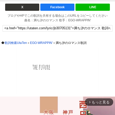
X
Facebook
LINE
ブログやHPでこの歌詞を共有する場合はこのURLをコピーしてください
曲名：満ち汐のロマンス 歌手：EGO-WRAPPIN'
歌詞検索UtaTen
EGO-WRAPPIN'
満ち汐のロマンス歌詞
もっと見る
arrow_forward_ios