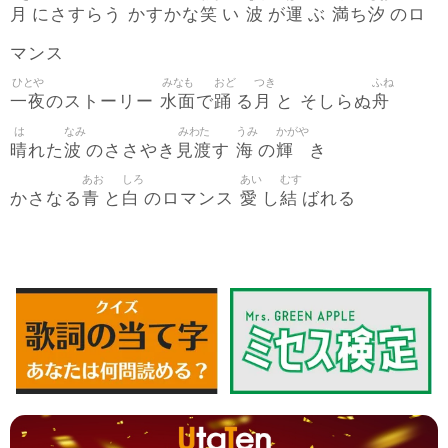
月
笑
波
運
満
汐
にさすらう かすかな
い
が
ぶ
ち
のロ
マンス
ひとや
みなも
おど
つき
ふね
一夜
水面
踊
月
舟
のストーリー
で
る
と そしらぬ
は
なみ
みわた
うみ
かがや
晴
波
見渡
海
輝
れた
のささやき
す
の
き
あお
しろ
あい
むす
青
白
愛
結
かさなる
と
のロマンス
し
ばれる