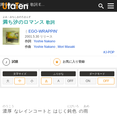
満ち汐のロマンス 歌詞 EGO-WRAPPIN' ふりがな付
よみ：みちしおのろまんす
満ち汐のロマンス
歌詞
EGO-WRAPPIN'
2001.5.30 リリース
作詞
Yoshie Nakano
作曲
Yoshie Nakano
,
Mori Masaki
#J-POP
★
試聴
お気に入り登録
文字サイズ
ふりがな
ダークモード
大
中
小
あ
A
OFF
ON
OFF
のうこう
にびいろ
あめ
濃厚
鈍色
雨
なレインコートと はじく
の