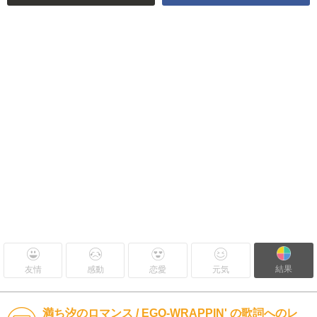
結果
友情
感動
恋愛
元気
満ち汐のロマンス / EGO-WRAPPIN' の歌詞へのレ