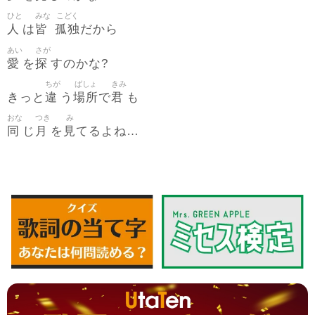
ひと
みな
こどく
人
皆
孤独
は
だから
あい
さが
愛
探
を
すのかな?
ちが
ばしょ
きみ
違
場所
君
きっと
う
で
も
おな
つき
み
同
月
見
じ
を
てるよね…