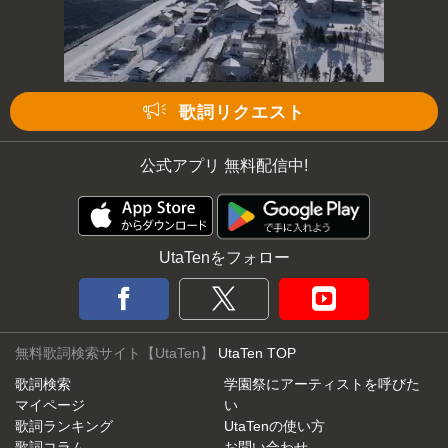
歌詞リクエスト
公式アプリ 無料配信中!
UtaTenをフォロー
無料歌詞検索サイト【UtaTen】
UtaTen TOP
歌詞検索
学園祭にアーティストを呼びた
マイページ
い
歌詞ランキング
UtaTenの使い方
歌詞コラム
お問い合わせ