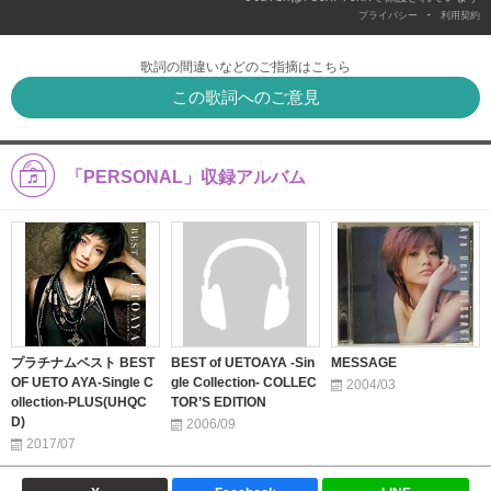
-
プライバシー
利用契約
歌詞の間違いなどのご指摘はこちら
この歌詞へのご意見
「PERSONAL」収録アルバム
プラチナムベスト BEST
BEST of UETOAYA -Sin
MESSAGE
OF UETO AYA-Single C
gle Collection- COLLEC
2004/03
ollection-PLUS(UHQC
TOR’S EDITION
D)
2006/09
2017/07