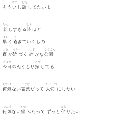
すこ
はな
少
話
もう
し
してたいよ
たの
とき
楽
時
しすぎる
ほど
はや
す
早
過
く
ぎていくもの
よる
ちか
しず
こうえん
夜
近
静
公園
が
づく
かな
きょう
さが
今日
探
のぬくもり
してる
なにげ
ことば
たいせつ
何気
言葉
大切
ない
だって
にしたい
なにげ
いた
まも
何気
痛
守
ない
みだって ずっと
りたい