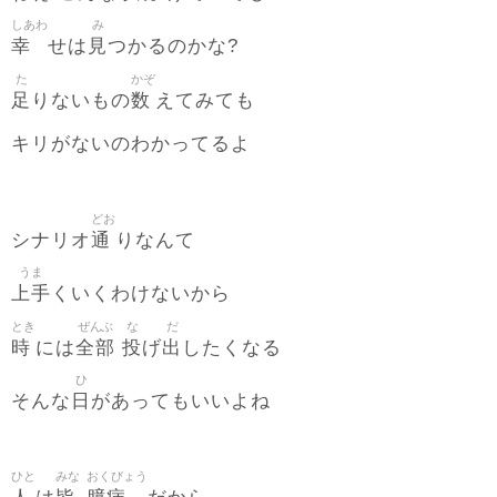
しあわ
み
幸
見
せは
つかるのかな?
た
かぞ
足
数
りないもの
えてみても
キリがないのわかってるよ
どお
通
シナリオ
りなんて
うま
上手
くいくわけないから
とき
ぜんぶ
な
だ
時
全部
投
出
には
げ
したくなる
ひ
日
そんな
があってもいいよね
ひと
みな
おくびょう