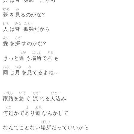
人
皆
臆病
は
だから
ゆめ
み
夢
見
を
るのかな?
ひと
みな
こどく
人
皆
孤独
は
だから
あい
さが
愛
探
を
すのかな?
ちが
ばしょ
きみ
違
場所
君
きっと
う
で
も
おな
つき
み
同
月
見
じ
を
てるよね…
いえじ
いそ
なが
ひとご
家路
急
流
人込
を
ぐ
れる
み
どこ
よ
みち
何処
寄
道
かで
り
なんかして
ばしょ
場所
なんてことない
だっていいから