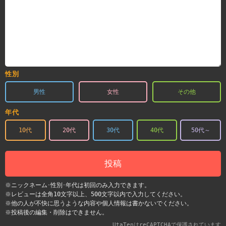
性別
男性
女性
その他
年代
10代
20代
30代
40代
50代～
投稿
※ニックネーム･性別･年代は初回のみ入力できます。
※レビューは全角10文字以上、500文字以内で入力してください。
※他の人が不快に思うような内容や個人情報は書かないでください。
※投稿後の編集・削除はできません。
UtaTenはreCAPTCHAで保護されています