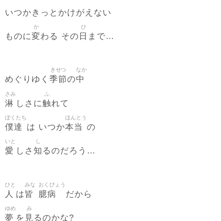
いつかきっとかけがえない
か
ひ
変
日
ものに
わる その
まで…
きせつ
なか
季節
中
めぐりゆく
の
さみ
ふ
淋
触
しさに
れて
ぼくたち
ほんとう
僕達
本当
は いつか
の
いと
し
愛
知
しさ
るのだろう…
ひと
みな
おくびょう
人
皆
臆病
は
だから
ゆめ
み
夢
見
を
るのかな?