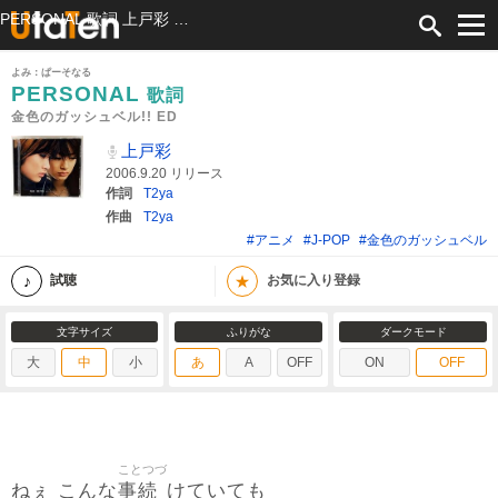
PERSONAL 歌詞 上戸彩 金色のガッシュベル!! ED ふりがな付
よみ：ぱーそなる
PERSONAL
歌詞
金色のガッシュベル!! ED
上戸彩
2006.9.20 リリース
作詞
T2ya
作曲
T2ya
#アニメ
#J-POP
#金色のガッシュベル
★
試聴
お気に入り登録
文字サイズ
ふりがな
ダークモード
大
中
小
あ
A
OFF
ON
OFF
ことつづ
事続
ねぇ こんな
けていても