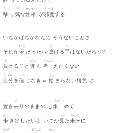
っているんだけど
うつ
ぎ
せいかく
じゃま
移
気
性格
邪魔
り
な
が
する
いちかばちかなんて そうないことさ
いま
に
て
今
逃
手
それが
だったら
げる
はないだろう?
ま
だれ
かんが
負
誰
考
けること
も
えたくない
じぶん
しん
はじ
しょうぶ
自分
信
始
勝負
を
じなきゃ
まらない
さ
お
ざ
こころあつ
置
去
心集
き
りのままの
めて
ある
だ
み
あした
歩
出
見
未来
き
したいよ いつか
た
に
のぞ
ぜんぶ
かな