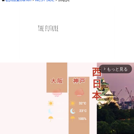
もっと見る
arrow_forward_ios