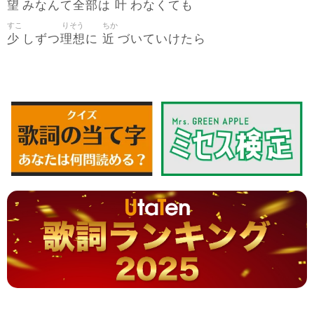
望
全部
叶
みなんて
は
わなくても
すこ
りそう
ちか
少
理想
近
しずつ
に
づいていけたら