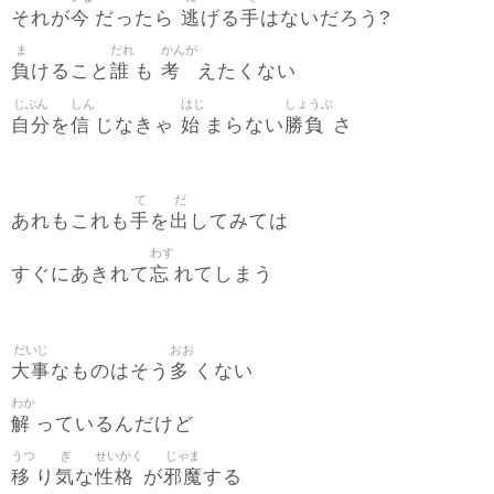
今
逃
手
それが
だったら
げる
はないだろう?
ま
だれ
かんが
負
誰
考
けること
も
えたくない
じぶん
しん
はじ
しょうぶ
自分
信
始
勝負
を
じなきゃ
まらない
さ
て
だ
手
出
あれもこれも
を
してみては
わす
忘
すぐにあきれて
れてしまう
だいじ
おお
大事
多
なものはそう
くない
わか
解
っているんだけど
うつ
ぎ
せいかく
じゃま
移
気
性格
邪魔
り
な
が
する