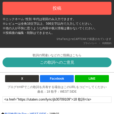
投稿
※ニックネーム･性別･年代は初回のみ入力できます。
※レビューは全角10文字以上、500文字以内で入力してください。
※他の人が不快に思うような内容や個人情報は書かないでください。
※投稿後の編集・削除はできません。
UtaTenはreCAPTCHAで保護されています
-
プライバシー
利用契約
歌詞の間違いなどのご指摘はこちら
この歌詞へのご意見
X
Facebook
LINE
ブログやHPでこの歌詞を共有する場合はこのURLをコピーしてください
曲名：18 歌手：WEST SIDE
歌詞検索UtaTen
WEST SIDE
18歌詞