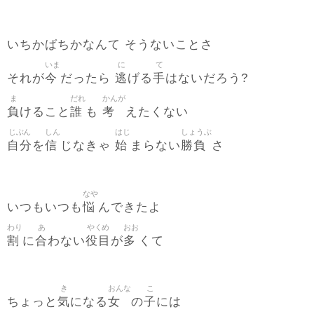
いちかばちかなんて そうないことさ
いま
に
て
今
逃
手
それが
だったら
げる
はないだろう?
ま
だれ
かんが
負
誰
考
けること
も
えたくない
じぶん
しん
はじ
しょうぶ
自分
信
始
勝負
を
じなきゃ
まらない
さ
なや
悩
いつもいつも
んできたよ
わり
あ
やくめ
おお
割
合
役目
多
に
わない
が
くて
き
おんな
こ
気
女
子
ちょっと
になる
の
には