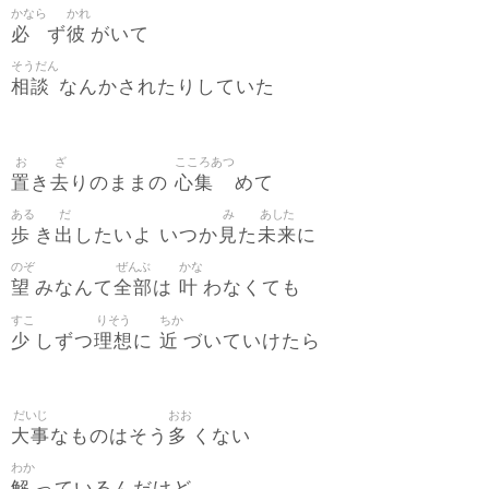
かなら
かれ
必
彼
ず
がいて
そうだん
相談
なんかされたりしていた
お
ざ
こころあつ
置
去
心集
き
りのままの
めて
ある
だ
み
あした
歩
出
見
未来
き
したいよ いつか
た
に
のぞ
ぜんぶ
かな
望
全部
叶
みなんて
は
わなくても
すこ
りそう
ちか
少
理想
近
しずつ
に
づいていけたら
だいじ
おお
大事
多
なものはそう
くない
わか
解