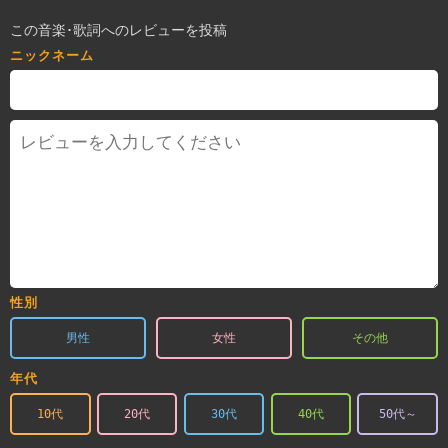
この音楽･歌詞へのレビューを投稿
ニックネーム
性別
男性
女性
その他
年代
10代
20代
30代
40代
50代～