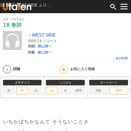
18 歌詞 WEST SIDE ふりがな付
よみ：じゅうはち
18
歌詞
WEST SIDE
2006.3.8 リリース
作詞
横山輝一
作曲
横山輝一
#J-POP
★
試聴
お気に入り登録
文字サイズ
ふりがな
ダークモード
大
中
小
あ
A
OFF
ON
OFF
いちかばちかなんて そうないことさ
いま
に
て