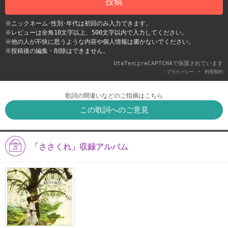
投稿
※ニックネーム･性別･年代は初回のみ入力できます。
※レビューは全角10文字以上、500文字以内で入力してください。
※他の人が不快に思うような内容や個人情報は書かないでください。
※投稿後の編集・削除はできません。
UtaTenはreCAPTCHAで保護されています
-
プライバシー
利用契約
歌詞の間違いなどのご指摘はこちら
この歌詞へのご意見
「ささくれ」収録アルバム