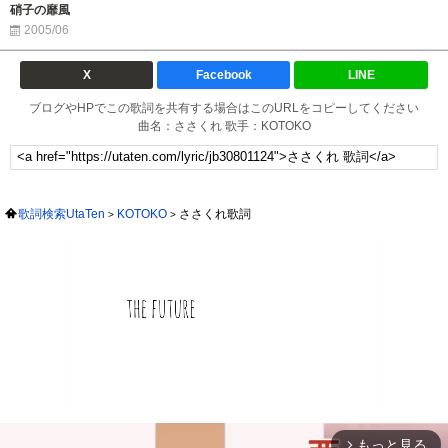
硝子の靡風
2005/06
X
Facebook
LINE
ブログやHPでこの歌詞を共有する場合はこのURLをコピーしてください
曲名：ささくれ 歌手：KOTOKO
歌詞検索UtaTen
KOTOKO
ささくれ歌詞
もっと見る
arrow_forward_ios