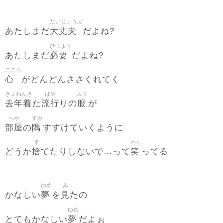
だいじょうぶ
大丈夫
あたしまだ
だよね?
ひつよう
必要
あたしまだ
だよね?
こころ
心
がどんどんささくれてく
きょねんき
はや
ふく
去年着
流行
服
た
りの
が
へや
すみ
部屋
隅
の
すすけていくように
す
わら
捨
笑
どうか
てたりしないで…って
ってる
ゆめ
み
夢
見
かなしい
を
たの
ゆめ
夢
とてもかなしい
だよぉ