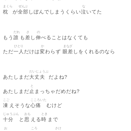
まくら
ぜんぶ
な
枕
全部
泣
が
しぼんでしまうくらい
いてた
だれ
さ
の
誰
差
伸
もう
も
し
べることはなくても
ひとり
か
まなざ
一人
変
眼差
ただ
だけは
わらず
しをくれるのなら
だいじょうぶ
大丈夫
あたしまだ
だよね?
と
止
あたしまだ
まっちゃだめだね?
こご
こころいた
凍
心痛
えそうな
むけど
じゅうぶん
おも
とき
十分
思
時
と
える
まで
お
ころ
さけ