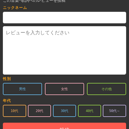
この音楽･歌詞へのレビューを投稿
ニックネーム
性別
男性
女性
その他
年代
10代
20代
30代
40代
50代～