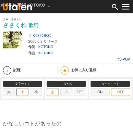
ささくれ 歌詞 KOTOKO ふりがな付
よみ：ささくれ
ささくれ
歌詞
KOTOKO
2005.6.8 リリース
作詞
KOTOKO
作曲
KOTOKO
#J-POP
★
試聴
お気に入り登録
文字サイズ
ふりがな
ダークモード
大
中
小
あ
A
OFF
ON
OFF
かなしいコトがあったの