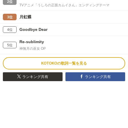
2位
TVアニメ「うしろの正面カムイさん」エンディングテーマ
月虹蝶
3位
Goodbye Dear
4位
Re-sublimity
5位
神無月の巫女 OP
KOTOKOの歌詞一覧を見る
ランキング共有
ランキング共有