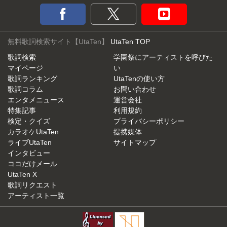
無料歌詞検索サイト【UtaTen】
UtaTen TOP
歌詞検索
学園祭にアーティストを呼びた
マイページ
い
歌詞ランキング
UtaTenの使い方
歌詞コラム
お問い合わせ
エンタメニュース
運営会社
特集記事
利用規約
検定・クイズ
プライバシーポリシー
カラオケUtaTen
提携媒体
ライブUtaTen
サイトマップ
インタビュー
ココだけメール
UtaTen X
歌詞リクエスト
アーティスト一覧