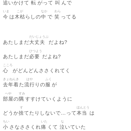
追
転
叫
いかけて
がって
んで
いま
こが
なか
わら
今
木枯
中
笑
は
らしの
で
ってる
だいじょうぶ
大丈夫
あたしまだ
だよね?
ひつよう
必要
あたしまだ
だよね?
こころ
心
がどんどんささくれてく
きょねんき
はや
ふく
去年着
流行
服
た
りの
が
へや
すみ
部屋
隅
の
すすけていくように
す
ほんとう
捨
本当
どうか
てたりしないで…って
は
ちい
いた
な
小
痛
泣
さなささくれ
くて
いていた