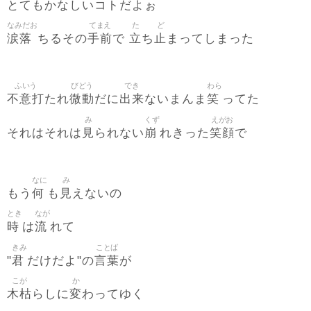
とてもかなしいコトだよぉ
なみだお
てまえ
た
ど
涙落
手前
立
止
ちるその
で
ち
まってしまった
ふいう
びどう
でき
わら
不意打
微動
出来
笑
たれ
だに
ないまんま
ってた
み
くず
えがお
見
崩
笑顔
それはそれは
られない
れきった
で
なに
み
何
見
もう
も
えないの
とき
なが
時
流
は
れて
きみ
ことば
君
言葉
"
だけだよ"の
が
こが
か
木枯
変
らしに
わってゆく