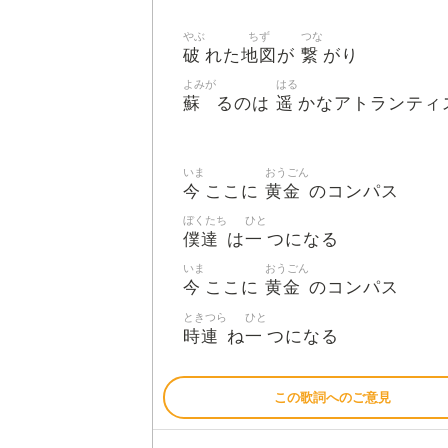
やぶ
ちず
つな
破
地図
繋
れた
が
がり
よみが
はる
蘇
遥
るのは
かなアトランティ
いま
おうごん
今
黄金
ここに
のコンパス
ぼくたち
ひと
僕達
一
は
つになる
いま
おうごん
今
黄金
ここに
のコンパス
ときつら
ひと
時連
一
ね
つになる
この歌詞へのご意見