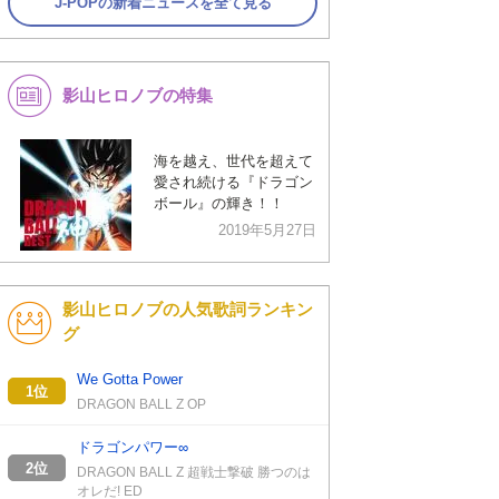
J-POPの新着ニュースを全て見る
影山ヒロノブの特集
海を越え、世代を超えて
愛され続ける『ドラゴン
ボール』の輝き！！
2019年5月27日
影山ヒロノブの人気歌詞ランキン
グ
We Gotta Power
1位
DRAGON BALL Z OP
ドラゴンパワー∞
2位
DRAGON BALL Z 超戦士撃破 勝つのは
オレだ! ED