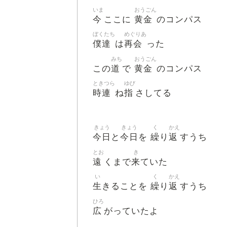
いま
おうごん
今
黄金
ここに
のコンパス
ぼくたち
めぐりあ
僕達
再会
は
った
みち
おうごん
道
黄金
この
で
のコンパス
ときつら
ゆび
時連
指
ね
さしてる
きょう
きょう
く
かえ
今日
今日
繰
返
と
を
り
すうち
とお
き
遠
来
くまで
ていた
い
く
かえ
生
繰
返
きることを
り
すうち
ひろ
広
がっていたよ