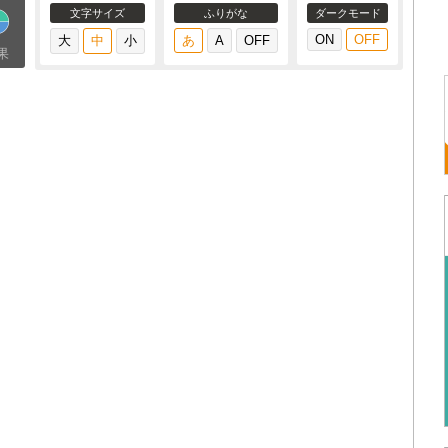
文字サイズ
ふりがな
ダークモード
果
よ