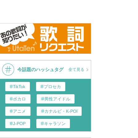
今話題のハッシュタグ
全て見る
TikTok
プロセカ
ボカロ
男性アイドル
アニメ
カナルビ・K-POP和訳
J-POP
キャラソン
歌い手
あんスタ