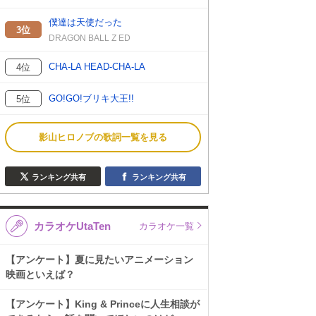
僕達は天使だった
3位
DRAGON BALL Z ED
CHA-LA HEAD-CHA-LA
4位
GO!GO!ブリキ大王!!
5位
影山ヒロノブの歌詞一覧を見る
ランキング共有
ランキング共有
カラオケUtaTen
カラオケ一覧
【アンケート】夏に見たいアニメーション
映画といえば？
【アンケート】King & Princeに人生相談が