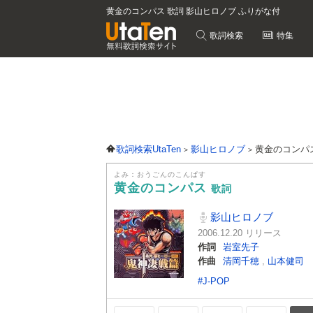
黄金のコンパス 歌詞 影山ヒロノブ ふりがな付
歌詞検索
特集
歌詞検索UtaTen
影山ヒロノブ
黄金のコンパ
よみ：おうごんのこんぱす
黄金のコンパス
歌詞
影山ヒロノブ
2006.12.20 リリース
作詞
岩室先子
作曲
清岡千穂
,
山本健司
#J-POP