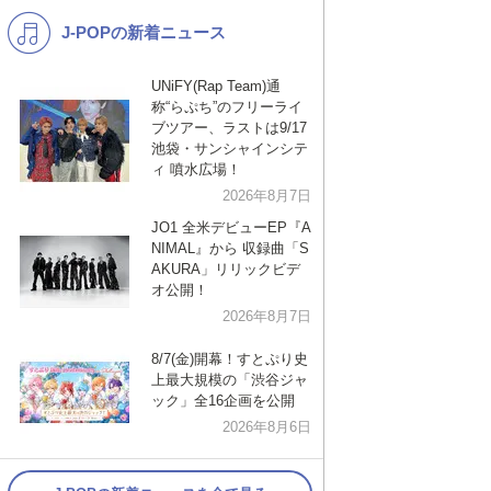
J-POPの新着ニュース
K-POP
洋楽
バンド
演歌・歌謡
UNiFY(Rap Team)通
称“らぷち”のフリーライ
VTuber
ジャニーズ
ブツアー、ラストは9/17
池袋・サンシャインシテ
ィ 噴水広場！
2026年8月7日
JO1 全米デビューEP『A
NIMAL』から 収録曲「S
AKURA」リリックビデ
オ公開！
2026年8月7日
8/7(金)開幕！すとぷり史
上最大規模の「渋谷ジャ
ック」全16企画を公開
2026年8月6日