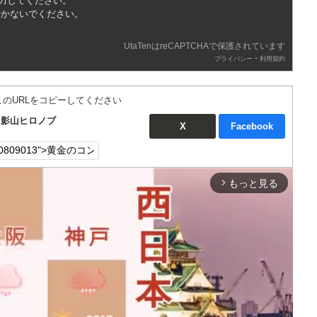
入力してください。
書かないでください。
UtaTenはreCAPTCHAで保護されています
-
プライバシー
利用契約
このURLをコピーしてください
：影山ヒロノブ
X
Facebook
もっと見る
arrow_forward_ios