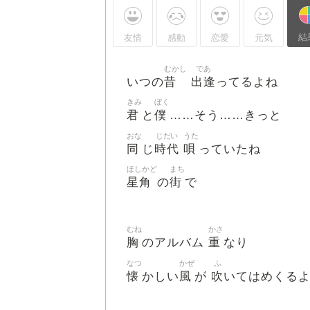
結
友情
感動
恋愛
元気
むかし
であ
昔
出逢
いつの
ってるよね
きみ
ぼく
君
僕
と
……そう……きっと
おな
じだい
うた
同
時代
唄
じ
っていたね
ほしかど
まち
星角
街
の
で
むね
かさ
胸
重
のアルバム
なり
なつ
かぜ
ふ
懐
風
吹
かしい
が
いてはめくる