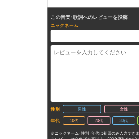
この音楽･歌詞へのレビューを投稿
ニックネーム
男性
女性
性別
10代
20代
30代
年代
※ニックネーム･性別･年代は初回のみ入力でき