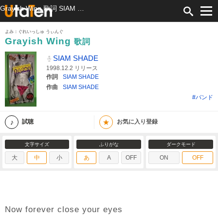
Grayish Wing 歌詞 SIAM SHADE ふりがな付
よみ：ぐれいっしゅ うぃんぐ
Grayish Wing
歌詞
SIAM SHADE
1998.12.2 リリース
作詞
SIAM SHADE
作曲
SIAM SHADE
#バンド
★
試聴
お気に入り登録
文字サイズ
ふりがな
ダークモード
大
中
小
あ
A
OFF
ON
OFF
Now forever close your eyes