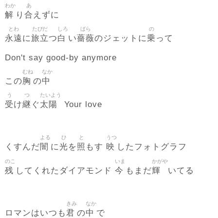
わか
あ
解
合
り
えずに
とわ
たびだ
しろ
ばら
の
永遠
旅立
白
薔薇
乗
に
つ
い
のジェットに
って
Don't say good-by anymore
むね
なか
胸
中
この
の
う
つ
たいよう
受
継
太陽
け
ぐ
Your love
よる
ひ
と
うつ
闇
光
照
映
くすんだ
に
を
もす
したフォトグラフ
のこ
いま
かがや
残
今
輝
してくれたダイアモンド
もまだ
いてる
きみ
なか
君
中
ロマンはいつも
の
で