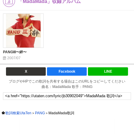
「MadaMada」収録アルバム
PANGIII〜絆〜
2007/07
X
Facebook
LINE
ブログやHPでこの歌詞を共有する場合はこのURLをコピーしてください
曲名：MadaMada 歌手：PANG
歌詞検索UtaTen
PANG
MadaMada歌詞