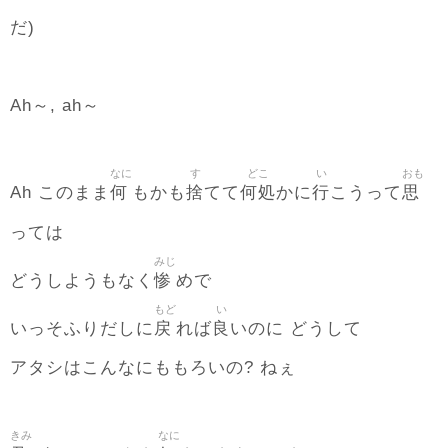
だ)
Ah～, ah～
なに
す
どこ
い
おも
何
捨
何処
行
思
Ah このまま
もかも
てて
かに
こうって
っては
みじ
惨
どうしようもなく
めで
もど
い
戻
良
いっそふりだしに
れば
いのに どうして
アタシはこんなにももろいの? ねぇ
きみ
なに