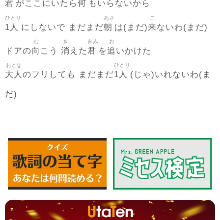
君
何
がここにいたら
もいらないから
ひとり
あさ
こ
1人
朝
来
にしないで まだまだ
は(まだ)
ないわ(まだ)
む
き
きみ
お
向
消
君
追
ドアの
こう
えた
を
いかけた
おとな
ひとり
大人
1人
のフリしても まだまだ
(じゃ)いれないわ(ま
だ)