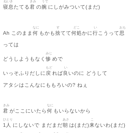
ねいき
きみ
うで
寝息
君
腕
たてる
の
にしがみついて(まだ)
なに
す
どこ
い
おも
何
捨
何処
行
思
Ah このまま
もかも
てて
かに
こうって
っては
みじ
惨
どうしようもなく
めで
もど
い
戻
良
いっそふりだしに
れば
いのに どうして
アタシはこんなにももろいの? ねぇ
きみ
なに
君
何
がここにいたら
もいらないから
ひとり
あさ
こ
1人
朝
来
にしないで まだまだ
は(まだ)
ないわ(まだ)