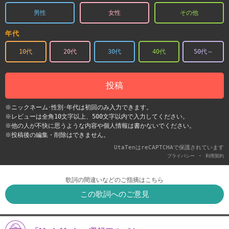
男性
女性
その他
年代
10代
20代
30代
40代
50代～
投稿
※ニックネーム･性別･年代は初回のみ入力できます。
※レビューは全角10文字以上、500文字以内で入力してください。
※他の人が不快に思うような内容や個人情報は書かないでください。
※投稿後の編集・削除はできません。
UtaTenはreCAPTCHAで保護されています
-
プライバシー
利用契約
歌詞の間違いなどのご指摘はこちら
この歌詞へのご意見