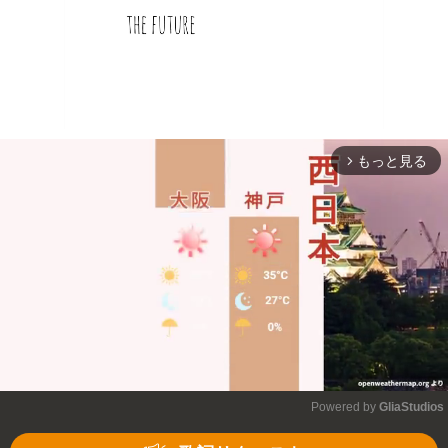
もっと見る
arrow_forward_ios
Powered by 
GliaStudios
Mute