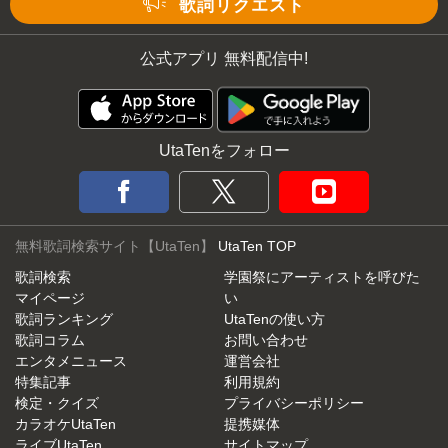
歌詞リクエスト
公式アプリ 無料配信中!
UtaTenをフォロー
無料歌詞検索サイト【UtaTen】
UtaTen TOP
歌詞検索
学園祭にアーティストを呼びた
マイページ
い
歌詞ランキング
UtaTenの使い方
歌詞コラム
お問い合わせ
エンタメニュース
運営会社
特集記事
利用規約
検定・クイズ
プライバシーポリシー
カラオケUtaTen
提携媒体
ライブUtaTen
サイトマップ