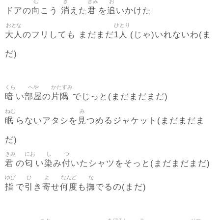
む
き
きみ
お
向
消
君
追
ドアの
こう
えた
を
いかけた
おとな
ひとり
大人
1人
のフリしても まだまだ
(じゃ)いれないわ(ま
だ)
くら
へや
かたすみ
暗
部屋
片隅
い
の
でじっと(まだまだまだ)
ねむ
み
眠
見
らないアタシを
つめるジャケット(まだまだま
だ)
きみ
にお
し
つ
君
匂
染
付
の
い
み
いたシャツをそっと(まだまだまだ)
ゆび
ひ
よ
なんど
な
指
引
寄
何度
撫
で
き
せ
も
でるの(まだ)