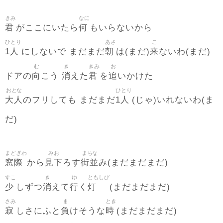
きみ
なに
君
何
がここにいたら
もいらないから
ひとり
あさ
こ
1人
朝
来
にしないで まだまだ
は(まだ)
ないわ(まだ)
む
き
きみ
お
向
消
君
追
ドアの
こう
えた
を
いかけた
おとな
ひとり
大人
1人
のフリしても まだまだ
(じゃ)いれないわ(ま
だ)
まどぎわ
みお
まちな
窓際
見下
街並
から
ろす
み(まだまだまだ)
すこ
き
ゆ
ともしび
少
消
行
灯
しずつ
えて
く
(まだまだまだ)
さみ
ま
とき
寂
負
時
しさにふと
けそうな
(まだまだまだ)