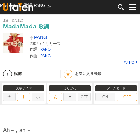
MadaMada 歌詞 PANG ふりがな付
よみ：まだまだ
MadaMada
歌詞
PANG
2007.7.4 リリース
作詞
PANG
作曲
PANG
#J-POP
★
試聴
お気に入り登録
文字サイズ
ふりがな
ダークモード
大
中
小
あ
A
OFF
ON
OFF
Ah～, ah～