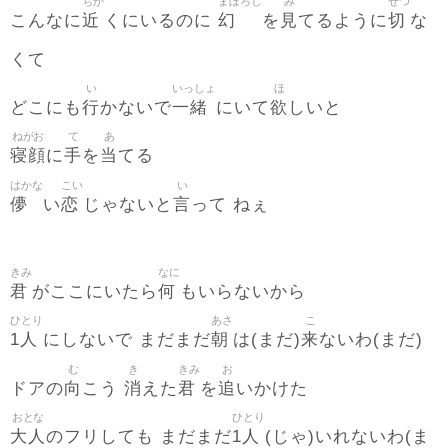
ちか
まぼろし
み
せつ
近
幻
見
切
こんなに
くにいるのに
を
てるように
な
くて
い
いっしょ
ほ
行
一緒
欲
どこにも
かないで
にいて
しいと
ねがお
て
あ
寝顔
手
当
に
を
てる
はかな
こい
い
儚
恋
言
い
じゃないと
って ねぇ
きみ
なに
君
何
がここにいたら
もいらないから
ひとり
あさ
こ
1人
朝
来
にしないで まだまだ
は(まだ)
ないわ(まだ)
む
き
きみ
お
向
消
君
追
ドアの
こう
えた
を
いかけた
おとな
ひとり
大人
1人
のフリしても まだまだ
(じゃ)いれないわ(ま