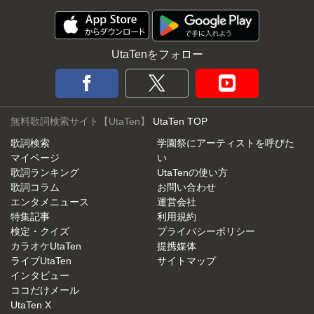
UtaTenをフォロー
無料歌詞検索サイト【UtaTen】
UtaTen TOP
歌詞検索
学園祭にアーティストを呼びた
マイページ
い
歌詞ランキング
UtaTenの使い方
歌詞コラム
お問い合わせ
エンタメニュース
運営会社
特集記事
利用規約
検定・クイズ
プライバシーポリシー
カラオケUtaTen
提携媒体
ライブUtaTen
サイトマップ
インタビュー
ココだけメール
UtaTen X