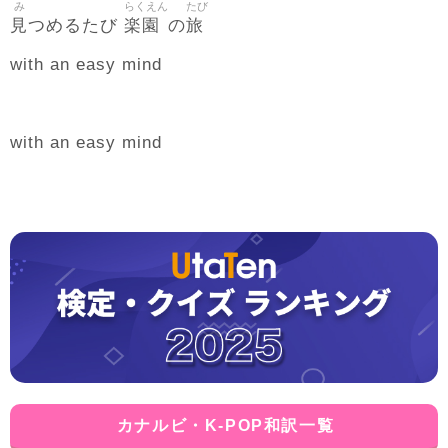
み
らくえん
たび
見
楽園
旅
つめるたび
の
with an easy mind
with an easy mind
カナルビ・K-POP和訳一覧