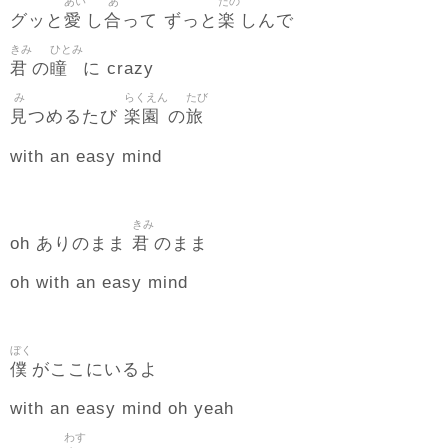
あい
あ
たの
愛
合
楽
グッと
し
って ずっと
しんで
きみ
ひとみ
君
瞳
の
に crazy
み
らくえん
たび
見
楽園
旅
つめるたび
の
with an easy mind
きみ
君
oh ありのまま
のまま
oh with an easy mind
ぼく
僕
がここにいるよ
with an easy mind oh yeah
わす