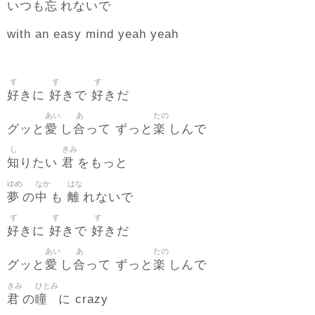
忘
いつも
れないで
with an easy mind yeah yeah
す
す
す
好
好
好
きに
きで
きだ
あい
あ
たの
愛
合
楽
グッと
し
って ずっと
しんで
し
きみ
知
君
りたい
をもっと
ゆめ
なか
はな
夢
中
離
の
も
れないで
す
す
す
好
好
好
きに
きで
きだ
あい
あ
たの
愛
合
楽
グッと
し
って ずっと
しんで
きみ
ひとみ
君
瞳
の
に crazy