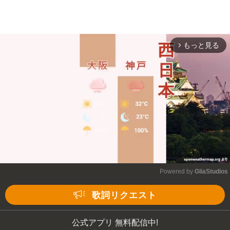
もっと見る
arrow_forward_ios
Powered by 
GliaStudios
Mute
歌詞リクエスト
公式アプリ 無料配信中!