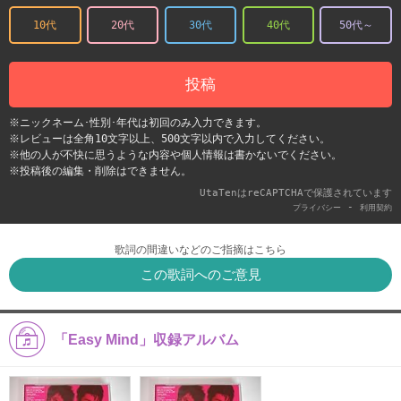
10代
20代
30代
40代
50代～
投稿
※ニックネーム･性別･年代は初回のみ入力できます。
※レビューは全角10文字以上、500文字以内で入力してください。
※他の人が不快に思うような内容や個人情報は書かないでください。
※投稿後の編集・削除はできません。
UtaTenはreCAPTCHAで保護されています
-
プライバシー
利用契約
歌詞の間違いなどのご指摘はこちら
この歌詞へのご意見
「Easy Mind」収録アルバム