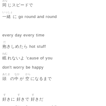
おな
同
じスピードで
いっしょ
一緒
に go round and round
every day every time
だ
抱
きしめたら hot stuff
ねむ
眠
れないよ 'cause of you
don't worry be happy
あたま
なか
から
頭
中
空
の
が
になるまで
す
す
す
好
好
好
きに
きで
きだ