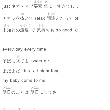
ようそ
き
要素
気
just ネガティブ
にしすぎでしょ
ぬ
まちが
抜
間違
チカラを
いて relax
えたって ok
みち
そうぐう
きも
未知
遭遇
気持
との
で
ちも so good で
every day every time
き
来
そばに
てよ sweet girl
まだまだ kiss, all night long
my baby come to me
あした
あした
明日
明日
のことは
にしてさ
す
す
す