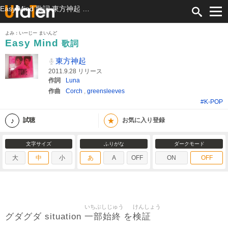
Easy Mind 歌詞 東方神起 ふりがな付
よみ：いーじー まいんど
Easy Mind
歌詞
東方神起
2011.9.28 リリース
作詞
Luna
作曲
Corch
,
greensleeves
#K-POP
★
試聴
お気に入り登録
文字サイズ
ふりがな
ダークモード
大
中
小
あ
A
OFF
ON
OFF
いちぶしじゅう
けんしょう
一部始終
検証
グダグダ situation
を