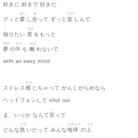
好
好
好
きに
きで
きだ
あい
あ
たの
愛
合
楽
グッと
し
って ずっと
しんで
し
きみ
知
君
りたい
をもっと
ゆめ
なか
はな
夢
中
離
の
も
れないで
with an easy mind
かん
感
ストレス
じちゃって がんじがらめなら
ヘッドフォンして shut out
い
言
ま、いっか なんて
って
いそ
ちきゅう
うえ
急
地球
上
どんな
いだって みんな
の