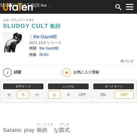
SLUDGY CULT 歌詞 the GazettE ふりがな付
よみ：すらっじー かると
SLUDGY CULT
歌詞
the GazettE
2011.10.5 リリース
作詞
the GazettE
作曲
RUKI
#バンド
★
試聴
お気に入り登録
文字サイズ
ふりがな
ダークモード
大
中
小
あ
A
OFF
ON
OFF
びょうてき
ずしき
病的
図式
Satanic play
な