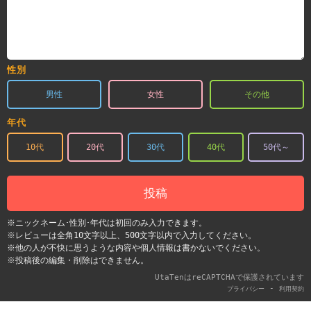
性別
男性
女性
その他
年代
10代
20代
30代
40代
50代～
投稿
※ニックネーム･性別･年代は初回のみ入力できます。
※レビューは全角10文字以上、500文字以内で入力してください。
※他の人が不快に思うような内容や個人情報は書かないでください。
※投稿後の編集・削除はできません。
UtaTenはreCAPTCHAで保護されています
-
プライバシー
利用契約