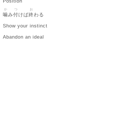
Position
か
つ
お
噛
付
終
み
けば
わる
Show your instinct
Abandon an ideal