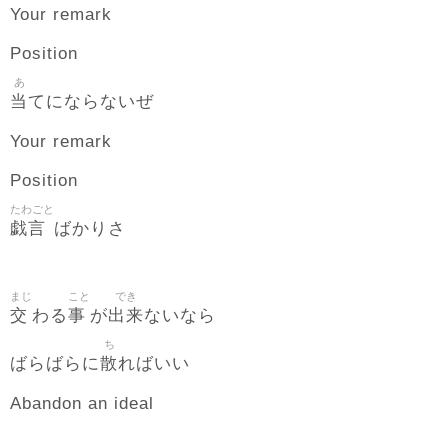
Your remark
Position
あ
当
てにならないぜ
Your remark
Position
たわごと
戯言
ばかりさ
まじ
こと
でき
交
事
出来
わる
が
ないなら
ち
散
ばらばらに
ればいい
Abandon an ideal