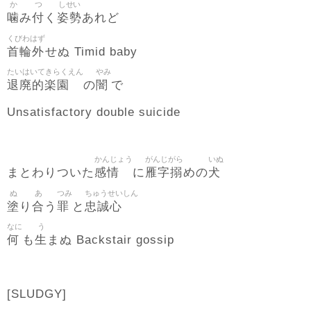
か
つ
しせい
噛
付
姿勢
み
く
あれど
くびわはず
首輪外
せぬ Timid baby
たいはいてきらくえん
やみ
退廃的楽園
闇
の
で
Unsatisfactory double suicide
かんじょう
がんじがら
いぬ
感情
雁字搦
犬
まとわりついた
に
めの
ぬ
あ
つみ
ちゅうせいしん
塗
合
罪
忠誠心
り
う
と
なに
う
何
生
も
まぬ Backstair gossip
[SLUDGY]