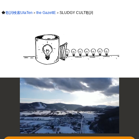
歌詞検索UtaTen
the GazettE
SLUDGY CULT歌詞