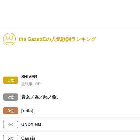
the GazettEの人気歌詞ランキング
SHIVER
1位
黒執事II OP
貴女ノ為ノ此ノ命。
2位
[reila]
3位
UNDYING
4位
Cassis
5位