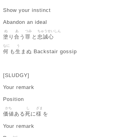
Show your instinct
Abandon an ideal
ぬ
あ
つみ
ちゅうせいしん
塗
合
罪
忠誠心
り
う
と
なに
う
何
生
も
まぬ Backstair gossip
[SLUDGY]
Your remark
Position
かち
し
ざま
価値
死
様
ある
に
を
Your remark