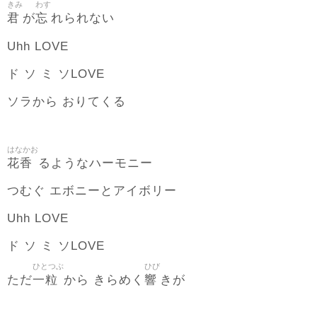
きみ
わす
君
忘
が
れられない
Uhh LOVE
ド ソ ミ ソLOVE
ソラから おりてくる
はなかお
花香
るようなハーモニー
つむぐ エボニーとアイボリー
Uhh LOVE
ド ソ ミ ソLOVE
ひとつぶ
ひび
一粒
響
ただ
から きらめく
きが