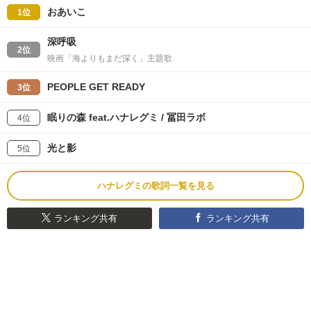
おあいこ
1位
深呼吸
2位
映画「海よりもまだ深く」主題歌
PEOPLE GET READY
3位
眠りの森 feat.ハナレグミ / 冨田ラボ
4位
光と影
5位
ハナレグミの歌詞一覧を見る
ランキング共有
ランキング共有