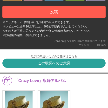
投稿
※ニックネーム･性別･年代は初回のみ入力できます。
※レビューは全角10文字以上、500文字以内で入力してください。
※他の人が不快に思うような内容や個人情報は書かないでください。
※投稿後の編集・削除はできません。
UtaTenはreCAPTCHAで保護されています
-
プライバシー
利用契約
歌詞の間違いなどのご指摘はこちら
この歌詞へのご意見
「Crazy Love」収録アルバム