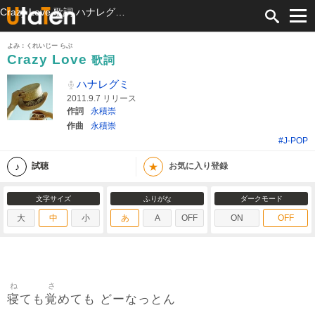
Crazy Love 歌詞 ハナレグミ ふりがな付
よみ：くれいじー らぶ
Crazy Love
歌詞
ハナレグミ
2011.9.7 リリース
作詞
永積崇
作曲
永積崇
#J-POP
★
試聴
お気に入り登録
文字サイズ
ふりがな
ダークモード
大
中
小
あ
A
OFF
ON
OFF
ね
さ
寝
覚
ても
めても どーなっとん