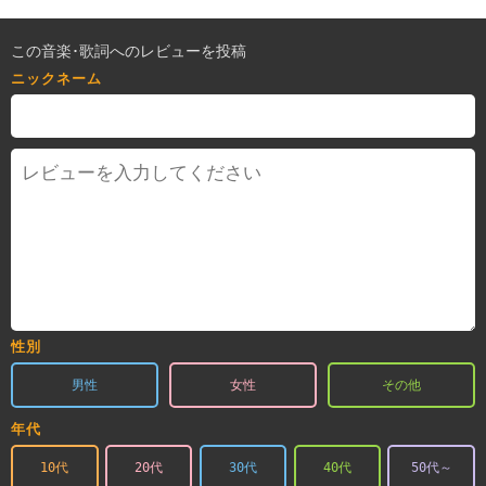
この音楽･歌詞へのレビューを投稿
ニックネーム
性別
男性
女性
その他
年代
10代
20代
30代
40代
50代～