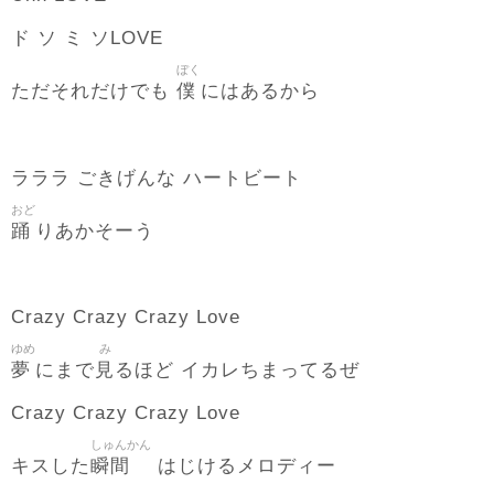
ド ソ ミ ソLOVE
ぼく
僕
ただそれだけでも
にはあるから
ラララ ごきげんな ハートビート
おど
踊
りあかそーう
Crazy Crazy Crazy Love
ゆめ
み
夢
見
にまで
るほど イカレちまってるぜ
Crazy Crazy Crazy Love
しゅんかん
瞬間
キスした
はじけるメロディー