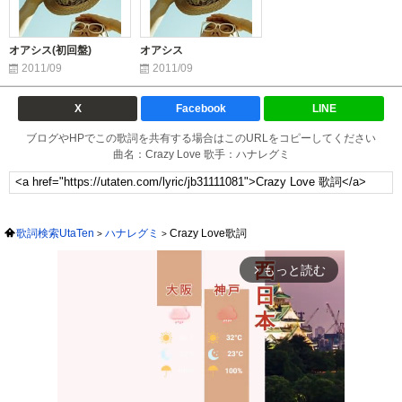
オアシス(初回盤)
オアシス
2011/09
2011/09
X
Facebook
LINE
ブログやHPでこの歌詞を共有する場合はこのURLをコピーしてください
曲名：Crazy Love 歌手：ハナレグミ
歌詞検索UtaTen
ハナレグミ
Crazy Love歌詞
もっと読む
arrow_forward_ios