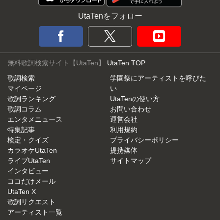
UtaTenをフォロー
無料歌詞検索サイト【UtaTen】
UtaTen TOP
歌詞検索
学園祭にアーティストを呼びた
マイページ
い
歌詞ランキング
UtaTenの使い方
歌詞コラム
お問い合わせ
エンタメニュース
運営会社
特集記事
利用規約
検定・クイズ
プライバシーポリシー
カラオケUtaTen
提携媒体
ライブUtaTen
サイトマップ
インタビュー
ココだけメール
UtaTen X
歌詞リクエスト
アーティスト一覧