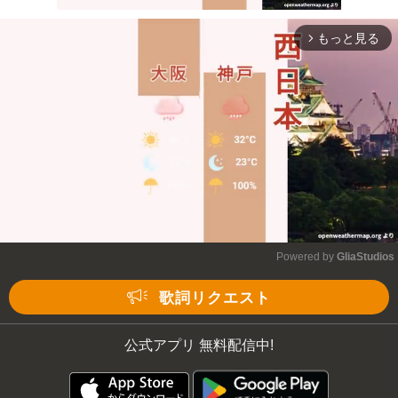
もっと見る
arrow_forward_ios
Mute
Powered by 
GliaStudios
Mute
歌詞リクエスト
公式アプリ 無料配信中!