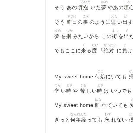
ころいだ
ゆめ
ころ
頃抱
夢
頃
そう あの
いた
やあの
きのう
こと
おも
だ
昨日
事
思
出
そう
の
のように
い
ゆめ
つか
まち
で
夢
掴
街
出
を
みたいから この
を
く
たび
ぜったい
ま
来
度
絶対
負
でもここに
る
「
に
け
どこ
か
何処
My sweet home
にいても
つら
とき
くる
とき
辛
時
苦
時
い
や
しい
は いつでも
はな
離
My sweet home
れていても
なんねんた
わす
ぼ
何年経
忘
きっと
っても
れない