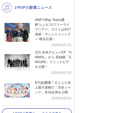
J-POPの新着ニュース
K-POP
演歌・歌謡
バンド
洋楽
UNiFY(Rap Team)通
称“らぷち”のフリーライ
VTuber
ディズニー
ブツアー、ラストは9/17
池袋・サンシャインシテ
ィ 噴水広場！
2026年8月7日
JO1 全米デビューEP『A
NIMAL』から 収録曲「S
AKURA」リリックビデ
オ公開！
2026年8月7日
8/7(金)開幕！すとぷり史
上最大規模の「渋谷ジャ
ック」全16企画を公開
2026年8月6日