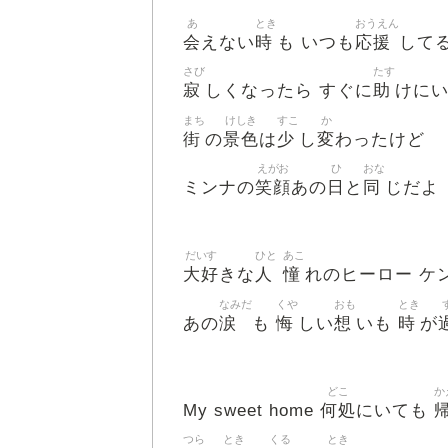
あ
とき
おうえん
会
時
応援
えない
も いつも
して
さび
たす
寂
助
しくなったら すぐに
けに
まち
けしき
すこ
か
街
景色
少
変
の
は
し
わったけど
えがお
ひ
おな
笑顔
日
同
ミンナの
あの
と
じだよ
だいす
ひと
あこ
大好
人
憧
きな
れのヒーロー ケ
なみだ
くや
おも
とき
涙
悔
想
時
あの
も
しい
いも
が
どこ
か
何処
My sweet home
にいても
つら
とき
くる
とき