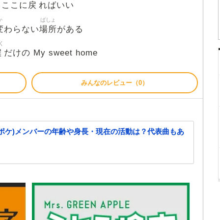
戻
 ここに
ればいい
か
ばしょ
変
場所
わらない
がある
く
僕
だけの My sweet home
みんなのレビュー（0）
et(ソナポケ)メンバーの年齢や身長・現在の活動は？代表曲もあ