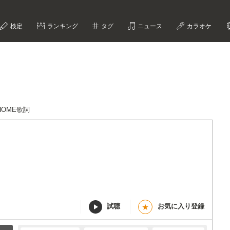
検定
ランキング
タグ
ニュース
カラオケ
 HOME歌詞
試聴
お気に入り登録
★