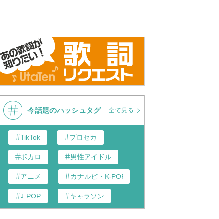
今話題のハッシュタグ
全て見る
TikTok
プロセカ
ボカロ
男性アイドル
アニメ
カナルビ・K-POP和訳
J-POP
キャラソン
あんスタ
歌い手