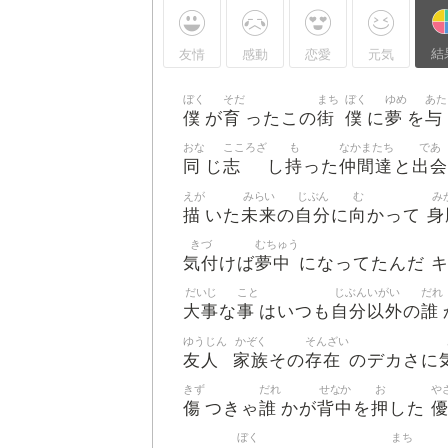
結
友情
感動
恋愛
元気
ぼく
そだ
まち
ぼく
ゆめ
あた
僕
育
街
僕
夢
与
が
ったこの
に
を
おな
こころざ
も
なかまたち
であ
同
志
持
仲間達
出会
じ
し
った
と
えが
みらい
じぶん
む
み
描
未来
自分
向
身
いた
の
に
かって
きづ
むちゅう
気付
夢中
けば
になってたんだ 
だいじ
こと
じぶんいがい
だれ
大事
事
自分以外
誰
な
はいつも
の
ゆうじん
かぞく
そんざい
友人
家族
存在
その
のデカさに
きず
だれ
せなか
お
や
傷
誰
背中
押
つきゃ
かが
を
した
ぼく
まち