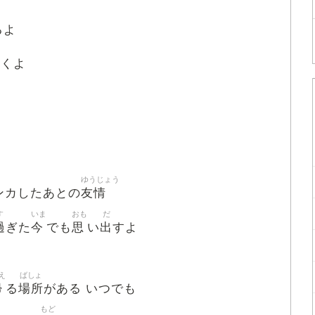
るよ
いくよ
ゆうじょう
友情
ンカしたあとの
す
いま
おも
だ
過
今
思
出
ぎた
でも
い
すよ
え
ばしょ
帰
場所
る
がある いつでも
もど