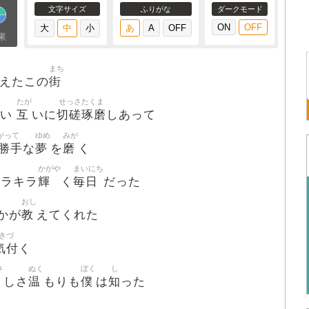
文字サイズ
ふりがな
ダークモード
果
まち
街
えたこの
たが
せっさたくま
互
切磋琢磨
い
いに
しあって
がって
ゆめ
みが
勝手
夢
磨
な
を
く
かがや
まいにち
輝
毎日
キラキラ
く
だった
おし
教
かが
えてくれた
きづ
気付
く
さ
ぬく
ぼく
し
優
温
僕
知
しさ
もりも
は
った