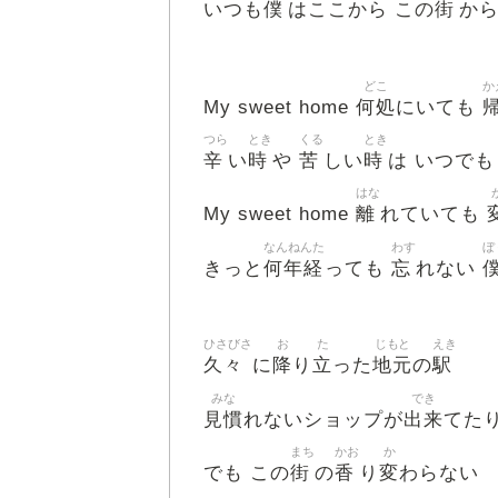
僕
街
いつも
はここから この
か
どこ
か
何処
My sweet home
にいても
つら
とき
くる
とき
辛
時
苦
時
い
や
しい
は いつでも
はな
離
My sweet home
れていても
なんねんた
わす
ぼ
何年経
忘
きっと
っても
れない
ひさびさ
お
た
じもと
えき
久々
降
立
地元
駅
に
り
った
の
みな
でき
見慣
出来
れないショップが
てた
まち
かお
か
街
香
変
でも この
の
り
わらない