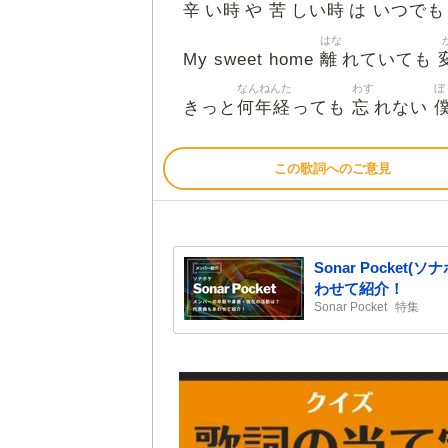
辛
時
苦
時
い
や
しい
は いつでも
はな
離
My sweet home
れていても
なんねんた
わす
ぼ
何年経
忘
きっと
っても
れない
この歌詞へのご意見
Sonar Pock
わせて紹介！
Sonar Pocket
特集