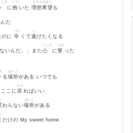
こころ
いだ
りそうきぼう
心
抱
理想希望
に
いた
も
すんだ
つら
に
辛
逃
たのに
くて
げたくなる
こころ
ちか
心
誓
ないんだ。」また
に
った
え
ばしょ
帰
場所
る
がある いつでも
もど
戻
 ここに
ればいい
か
ばしょ
変
場所
わらない
がある
く
僕
だけの My sweet home