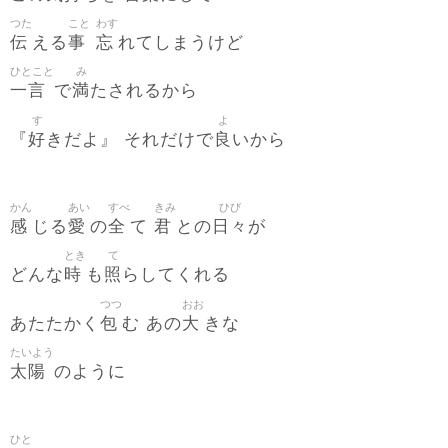
つた
こと
わす
伝
事
忘
える
れてしまうけど
ひとこと
み
一言
満
で
たされるから
す
よ
好
良
『
きだよ』 それだけで
いから
かん
あい
すべ
きみ
ひび
感
愛
全
君
日々
じる
の
て
との
が
とき
て
時
照
どんな
も
らしてくれる
つつ
おお
包
大
あたたかく
む あの
きな
たいよう
太陽
のように
ひと