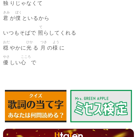
独
りじゃなくて
きみ
ぼく
君
僕
が
といるから
て
照
いつもそばで
らしてくれる
おだ
ひか
つき
よう
穏
光
月
様
やかに
る
の
に
やさ
こころ
優
心
しい
で