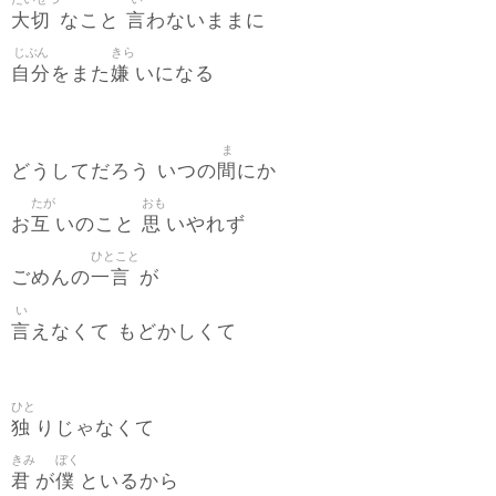
大切
言
なこと
わないままに
じぶん
きら
自分
嫌
をまた
いになる
ま
間
どうしてだろう いつの
にか
たが
おも
互
思
お
いのこと
いやれず
ひとこと
一言
ごめんの
が
い
言
えなくて もどかしくて
ひと
独
りじゃなくて
きみ
ぼく
君
僕
が
といるから