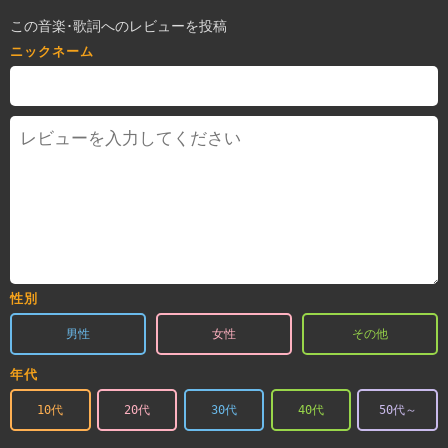
この音楽･歌詞へのレビューを投稿
ニックネーム
性別
男性
女性
その他
年代
10代
20代
30代
40代
50代～