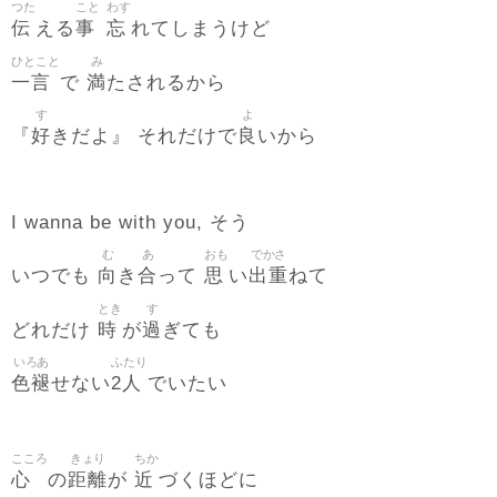
つた
こと
わす
伝
事
忘
える
れてしまうけど
ひとこと
み
一言
満
で
たされるから
す
よ
好
良
『
きだよ』 それだけで
いから
I wanna be with you, そう
む
あ
おも
でかさ
向
合
思
出重
いつでも
き
って
い
ねて
とき
す
時
過
どれだけ
が
ぎても
いろあ
ふたり
色褪
2人
せない
でいたい
こころ
きょり
ちか
心
距離
近
の
が
づくほどに