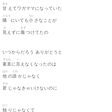
あま
甘
えてワガママになっていた
となり
ちい
隣
小
にいても
さなことが
み
きず
見
傷
えずに
つけてたの
いつからだろう ありがとうと
すなお
い
素直
言
に
えなくなったのは
ほか
だれ
他
誰
の
かじゃなく
きみ
君
じゃなきゃいけないのに
ひと
独
りじゃなくて