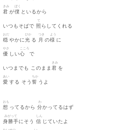
きみ
ぼく
君
僕
が
といるから
て
照
いつもそばで
らしてくれる
おだ
ひか
つき
よう
穏
光
月
様
やかに
る
の
に
やさ
こころ
優
心
しい
で
きみ
君
いつまでも このまま
を
あい
ちか
愛
誓
する そう
うよ
おも
わ
想
分
ってるから
かってるはず
みがって
しん
身勝手
信
にそう
じていたよ
たいせつ
い