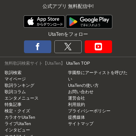
公式アプリ 無料配信中!
UtaTenをフォロー
無料歌詞検索サイト【UtaTen】
UtaTen TOP
歌詞検索
学園祭にアーティストを呼びた
マイページ
い
歌詞ランキング
UtaTenの使い方
歌詞コラム
お問い合わせ
エンタメニュース
運営会社
特集記事
利用規約
検定・クイズ
プライバシーポリシー
カラオケUtaTen
提携媒体
ライブUtaTen
サイトマップ
インタビュー