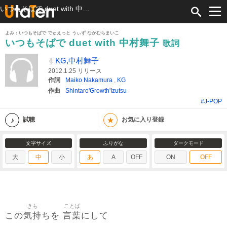
いつもそばで duet with 中村舞子 歌詞 KG,中村舞子 ふりがな付
よみ：いつもそばで でゅえっと うぃず なかむらまいこ
いつもそばで duet with 中村舞子
歌詞
KG,中村舞子
2012.1.25 リリース
作詞
Maiko Nakamura
,
KG
作曲
Shintaro'Growth'Izutsu
#J-POP
★
試聴
お気に入り登録
文字サイズ
ふりがな
ダークモード
大
中
小
あ
A
OFF
ON
OFF
きも
ことば
気持
言葉
この
ちを
にして