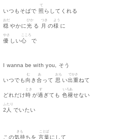
て
照
いつもそばで
らしてくれる
おだ
ひか
つき
よう
穏
光
月
様
やかに
る
の
に
やさ
こころ
優
心
しい
で
I wanna be with you, そう
む
あ
おも
でかさ
向
合
思
出重
いつでも
き
って
い
ねて
とき
す
いろあ
時
過
色褪
どれだけ
が
ぎても
せない
ふたり
2人
でいたい
きも
ことば
気持
言葉
この
ちを
にして