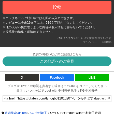
投稿
※ニックネーム･性別･年代は初回のみ入力できます。
※レビューは全角10文字以上、500文字以内で入力してください。
※他の人が不快に思うような内容や個人情報は書かないでください。
※投稿後の編集・削除はできません。
UtaTenはreCAPTCHAで保護されています
-
プライバシー
利用契約
歌詞の間違いなどのご指摘はこちら
この歌詞へのご意見
X
Facebook
LINE
ブログやHPでこの歌詞を共有する場合はこのURLをコピーしてください
曲名：いつもそばで duet with 中村舞子 歌手：KG,中村舞子
歌詞検索UtaTen
KG,中村舞子
いつもそばで duet with 中村舞子歌詞