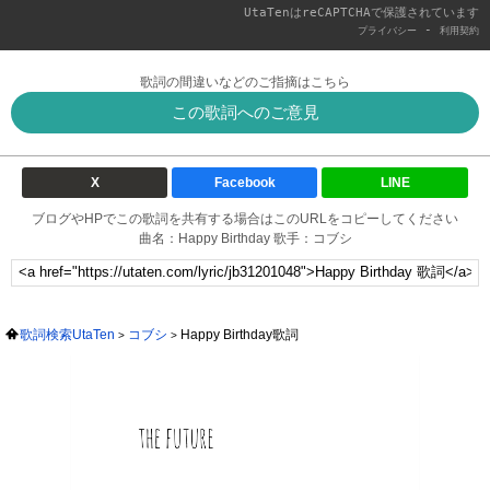
UtaTenはreCAPTCHAで保護されています
-
プライバシー
利用契約
歌詞の間違いなどのご指摘はこちら
この歌詞へのご意見
X
Facebook
LINE
ブログやHPでこの歌詞を共有する場合はこのURLをコピーしてください
曲名：Happy Birthday 歌手：コブシ
歌詞検索UtaTen
コブシ
Happy Birthday歌詞