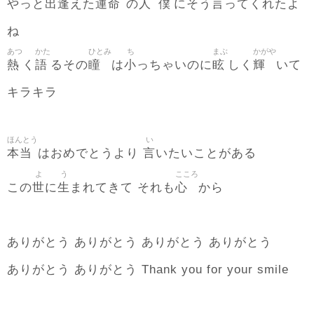
出逢
運命
人
僕
言
やっと
えた
の
にそう
ってくれたよ
ね
あつ
かた
ひとみ
ち
まぶ
かがや
熱
語
瞳
小
眩
輝
く
るその
は
っちゃいのに
しく
いて
キラキラ
ほんとう
い
本当
言
はおめでとうより
いたいことがある
よ
う
こころ
世
生
心
この
に
まれてきて それも
から
ありがとう ありがとう ありがとう ありがとう
ありがとう ありがとう Thank you for your smile