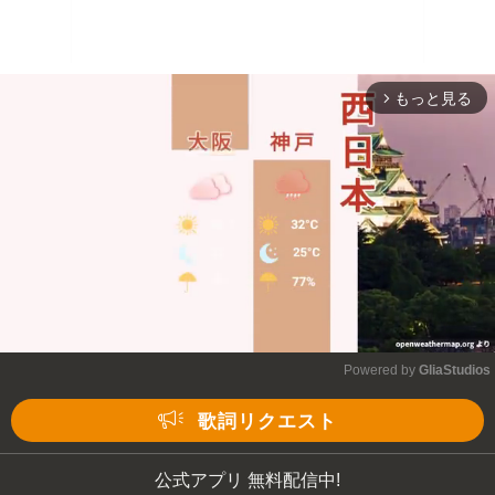
もっと見る
arrow_forward_ios
Powered by 
GliaStudios
Mute
歌詞リクエスト
公式アプリ 無料配信中!