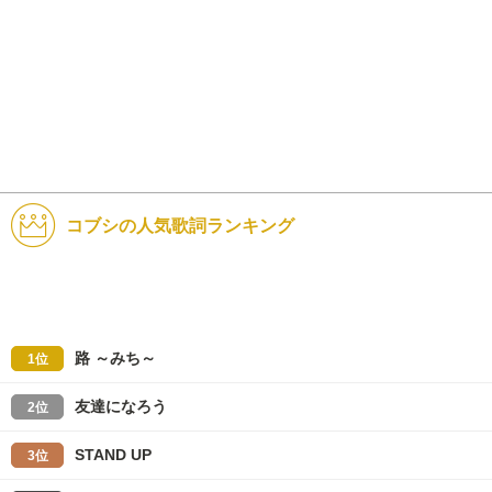
コブシの人気歌詞ランキング
路 ～みち～
1位
友達になろう
2位
STAND UP
3位