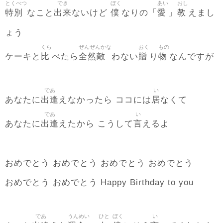
とくべつ
でき
ぼく
あい
おし
特別
出来
僕
愛
教
なこと
ないけど
なりの「
」
えまし
ょう
くら
ぜんぜんかな
おく
もの
比
全然敵
贈
物
ケーキと
べたら
わない
り
なんですが
であ
い
出逢
居
あなたに
えなかったら ココには
なくて
であ
い
出逢
言
あなたに
えたから こうして
えるよ
おめでとう おめでとう おめでとう おめでとう
おめでとう おめでとう Happy Birthday to you
であ
うんめい
ひと
ぼく
い