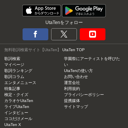
UtaTenをフォロー
無料歌詞検索サイト【UtaTen】
UtaTen TOP
歌詞検索
学園祭にアーティストを呼びた
マイページ
い
歌詞ランキング
UtaTenの使い方
歌詞コラム
お問い合わせ
エンタメニュース
運営会社
特集記事
利用規約
検定・クイズ
プライバシーポリシー
カラオケUtaTen
提携媒体
ライブUtaTen
サイトマップ
インタビュー
ココだけメール
UtaTen X