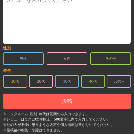
性別
男性
女性
その他
年代
10代
20代
30代
40代
50代～
投稿
※ニックネーム･性別･年代は初回のみ入力できます。
※レビューは全角10文字以上、500文字以内で入力してください。
※他の人が不快に思うような内容や個人情報は書かないでください。
※投稿後の編集・削除はできません。