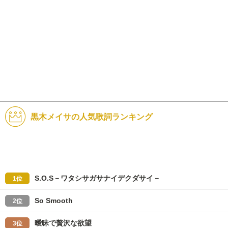
黒木メイサの人気歌詞ランキング
S.O.S－ワタシサガサナイデクダサイ－
1位
So Smooth
2位
曖昧で贅沢な欲望
3位