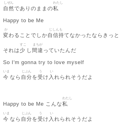
しぜん
わたし
自然
私
でありのままの
Happy to be Me
か
じしんも
変
自信持
わることでしか
てなかったならきっと
すこ
まちが
少
間違
それは
し
っていたんだ
So I'm gonna try to love myself
いま
じぶん
う
い
今
自分
受
入
なら
を
け
れられそうだよ
わたし
私
Happy to be Me こんな
いま
じぶん
う
い
今
自分
受
入
なら
を
け
れられそうだよ