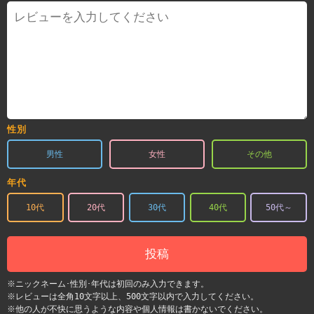
性別
男性
女性
その他
年代
10代
20代
30代
40代
50代～
投稿
※ニックネーム･性別･年代は初回のみ入力できます。
※レビューは全角10文字以上、500文字以内で入力してください。
※他の人が不快に思うような内容や個人情報は書かないでください。