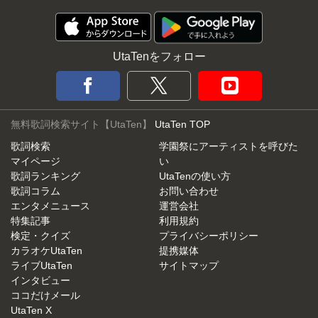
UtaTenをフォロー
無料歌詞検索サイト【UtaTen】
UtaTen TOP
歌詞検索
学園祭にアーティストを呼びた
マイページ
い
歌詞ランキング
UtaTenの使い方
歌詞コラム
お問い合わせ
エンタメニュース
運営会社
特集記事
利用規約
検定・クイズ
プライバシーポリシー
カラオケUtaTen
提携媒体
ライブUtaTen
サイトマップ
インタビュー
ココだけメール
UtaTen X