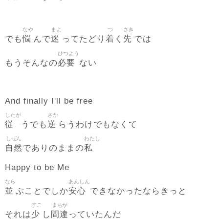
なや
まよ
つ
さき
悩
迷
着
先
でも
んで
ってたどり
く
では
ひつよう
必要
もうそんなの
ない
And finally I'll be free
したが
さか
従
逆
うでも
らうわけでもなくて
しぜん
わたし
自然
私
でありのままの
Happy to be Me
なら
あんしん
並
安心
ぶことでしか
できなかったならきっと
すこ
まちが
少
間違
それは
し
っていたんだ