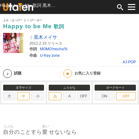
Happy to be Me 歌詞 黒木メイサ ふりがな付
よみ：はっぴー とぅ びー みー
Happy to be Me
歌詞
黒木メイサ
2012.2.15 リリース
作詞
MOMO'mocha'N.
作曲
U-Key zone
#J-POP
★
試聴
お気に入り登録
文字サイズ
ふりがな
ダークモード
大
中
小
あ
A
OFF
ON
OFF
じぶん
あい
自分
愛
のことすら
せないなら