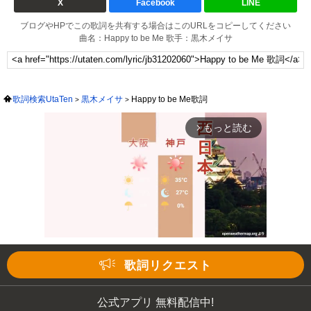
X
Facebook
LINE
ブログやHPでこの歌詞を共有する場合はこのURLをコピーしてください
曲名：Happy to be Me 歌手：黒木メイサ
歌詞検索UtaTen
黒木メイサ
Happy to be Me歌詞
もっと読む
arrow_forward_ios
歌詞リクエスト
Mute
公式アプリ 無料配信中!