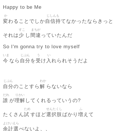
Happy to be Me
か
じしんも
変
自信持
わることでしか
てなかったならきっと
すこ
まちが
少
間違
それは
し
っていたんだ
So I'm gonna try to love myself
いま
じぶん
う
い
今
自分
受
入
なら
を
け
れられそうだよ
じぶん
わか
自分
解
のことすら
らないなら
だれ
りかい
誰
理解
が
してくれるっていうの?
ため
せんたくし
ふ
試
選択肢
増
たくさん
すほど
ばかり
えて
よけいえら
余計選
べないよ、、