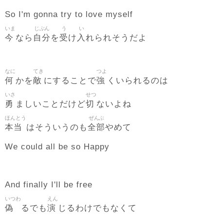
So I'm gonna try to love myself
いま
じぶん
う
い
今
自分
受
入
なら
を
け
れられそうだよ
なに
てき
つよ
何
敵
強
かを
にすることで
くいられるのは
いさ
せつ
勇
切
ましいことだけど
ないよね
ほんとう
ぜんぶ
本当
全部
はそういうのも
やめて
We could all be so Happy
And finally I'll be free
いつわ
えん
偽
演
るでも
じるわけでもなくて