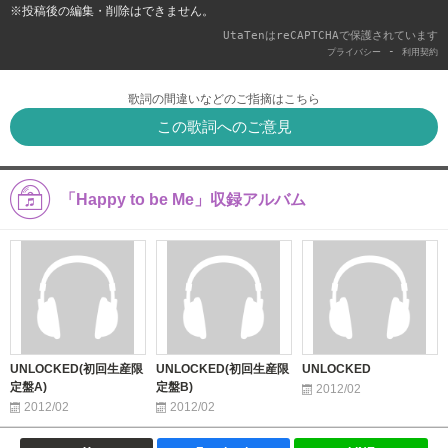
※投稿後の編集・削除はできません。
UtaTenはreCAPTCHAで保護されています
-
プライバシー
利用契約
歌詞の間違いなどのご指摘はこちら
この歌詞へのご意見
「Happy to be Me」収録アルバム
UNLOCKED(初回生産限
UNLOCKED(初回生産限
UNLOCKED
定盤A)
定盤B)
2012/02
2012/02
2012/02