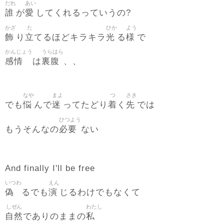
だれ
あい
誰
愛
が
してくれるっていうの?
かざ
た
ひか
よう
飾
立
光
様
り
てるほどキラキラ
る
で
かんじょう
うらはら
感情
裏腹
は
、、
なや
まよ
つ
さき
悩
迷
着
先
でも
んで
ってたどり
く
では
ひつよう
必要
もうそんなの
ない
And finally I'll be free
いつわ
えん
偽
演
るでも
じるわけでもなくて
しぜん
わたし
自然
私
でありのままの