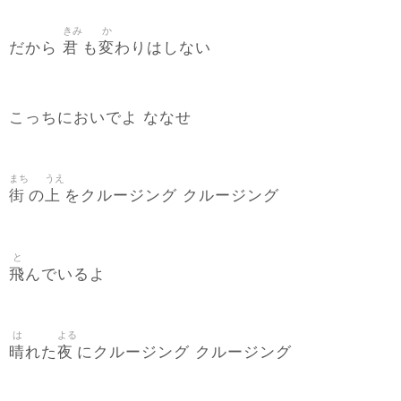
きみ
か
君
変
だから
も
わりはしない
こっちにおいでよ ななせ
まち
うえ
街
上
の
をクルージング クルージング
と
飛
んでいるよ
は
よる
晴
夜
れた
にクルージング クルージング