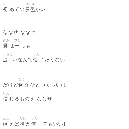
はじ
けしき
初
景色
めての
かい
ななせ ななせ
きみ
ひと
君
一
は
つも
うらな
しん
占
信
いなんて
じたくない
なに
何
だけど
かひとつくらいは
しん
信
じるものを ななせ
たと
だれ
しん
例
誰
信
えば
か
じてもいいし