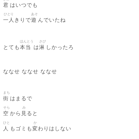
君
はいつでも
ひとり
あそ
一人
遊
きりで
んでいたね
ほんとう
さび
本当
淋
とても
は
しかったろ
ななせ ななせ ななせ
まち
街
はまるで
そら
み
空
見
から
ると
ひと
か
人
変
もゴミも
わりはしない