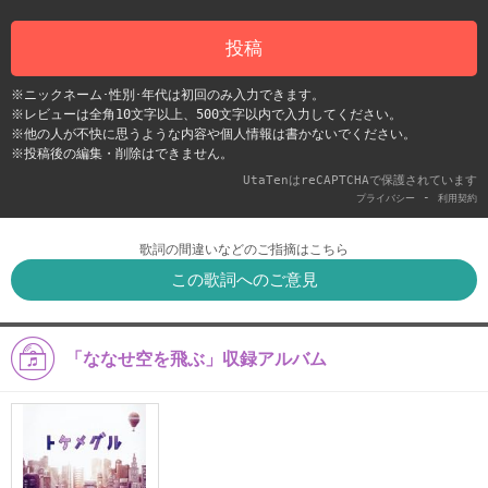
投稿
※ニックネーム･性別･年代は初回のみ入力できます。
※レビューは全角10文字以上、500文字以内で入力してください。
※他の人が不快に思うような内容や個人情報は書かないでください。
※投稿後の編集・削除はできません。
UtaTenはreCAPTCHAで保護されています
-
プライバシー
利用契約
歌詞の間違いなどのご指摘はこちら
この歌詞へのご意見
「ななせ空を飛ぶ」収録アルバム