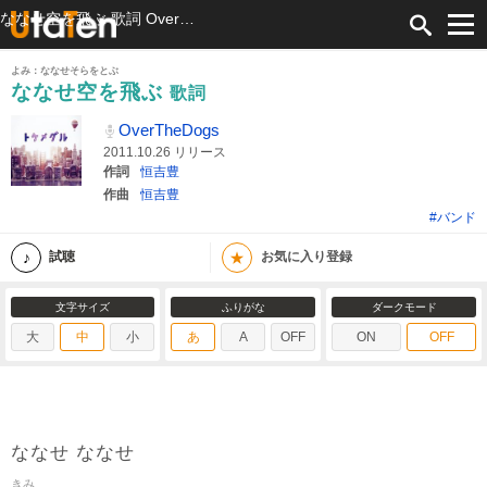
ななせ空を飛ぶ 歌詞 OverTheDogs ふりがな付
よみ：ななせそらをとぶ
ななせ空を飛ぶ
歌詞
OverTheDogs
2011.10.26 リリース
作詞
恒吉豊
作曲
恒吉豊
#バンド
★
試聴
お気に入り登録
文字サイズ
ふりがな
ダークモード
大
中
小
あ
A
OFF
ON
OFF
ななせ ななせ
きみ