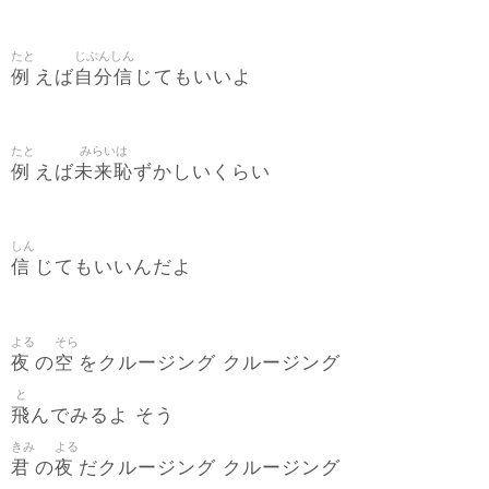
たと
じぶんしん
例
自分信
えば
じてもいいよ
たと
みらいは
例
未来恥
えば
ずかしいくらい
しん
信
じてもいいんだよ
よる
そら
夜
空
の
をクルージング クルージング
と
飛
んでみるよ そう
きみ
よる
君
夜
の
だクルージング クルージング