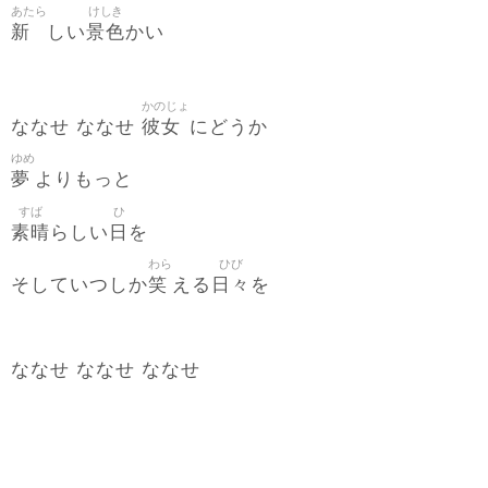
あたら
けしき
新
景色
しい
かい
かのじょ
彼女
ななせ ななせ
にどうか
ゆめ
夢
よりもっと
すば
ひ
素晴
日
らしい
を
わら
ひび
笑
日々
そしていつしか
える
を
ななせ ななせ ななせ