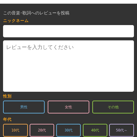
この音楽･歌詞へのレビューを投稿
ニックネーム
性別
男性
女性
その他
年代
10代
20代
30代
40代
50代～