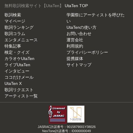
無料歌詞検索サイト【UtaTen】
UtaTen TOP
歌詞検索
学園祭にアーティストを呼びた
マイページ
い
歌詞ランキング
UtaTenの使い方
歌詞コラム
お問い合わせ
エンタメニュース
運営会社
特集記事
利用規約
検定・クイズ
プライバシーポリシー
カラオケUtaTen
提携媒体
ライブUtaTen
サイトマップ
インタビュー
ココだけメール
UtaTen X
歌詞リクエスト
アーティスト一覧
JASRAC許諾番号：9015879001Y38026
NexTone許諾番号：ID000000049