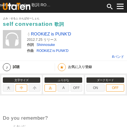
self conversation 歌詞 ROOKiEZ is PUNK'D ふりがな付
よみ：せるふ かんばせーしょん
self conversation
歌詞
ROOKiEZ is PUNK'D
2012.7.25 リリース
作詞
Shinnosuke
作曲
ROOKiEZ is PUNK'D
#バンド
★
試聴
お気に入り登録
文字サイズ
ふりがな
ダークモード
大
中
小
あ
A
OFF
ON
OFF
Do you remember?
ときいだ