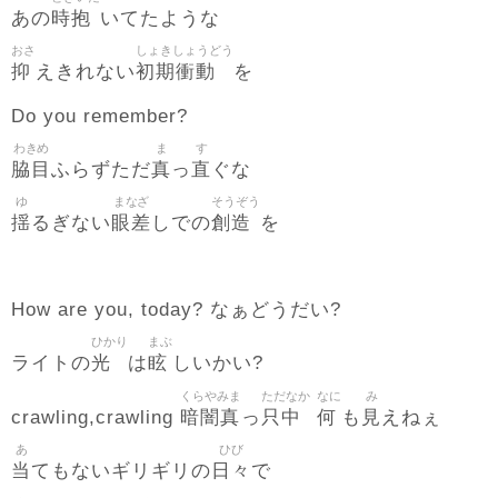
時抱
あの
いてたような
おさ
しょきしょうどう
抑
初期衝動
えきれない
を
Do you remember?
わきめ
ま
す
脇目
真
直
ふらずただ
っ
ぐな
ゆ
まなざ
そうぞう
揺
眼差
創造
るぎない
しでの
を
How are you, today? なぁどうだい?
ひかり
まぶ
光
眩
ライトの
は
しいかい?
くらやみま
ただなか
なに
み
暗闇真
只中
何
見
crawling,crawling
っ
も
えねぇ
あ
ひび
当
日々
てもないギリギリの
で