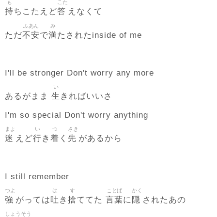
も
こた
持
答
ちこたえど
えなくて
ふあん
み
不安
満
ただ
で
たされたinside of me
I'll be stronger Don't worry any more
い
生
あるがまま
きればいいさ
I'm so special Don't worry anything
まよ
い
つ
さき
迷
行
着
先
えど
き
く
があるから
I still remember
つよ
は
す
ことば
かく
強
吐
捨
言葉
隠
がっては
き
ててた
に
されたあの
しょうそう