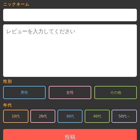
ニックネーム
性別
男性
女性
その他
年代
10代
20代
30代
40代
50代～
投稿