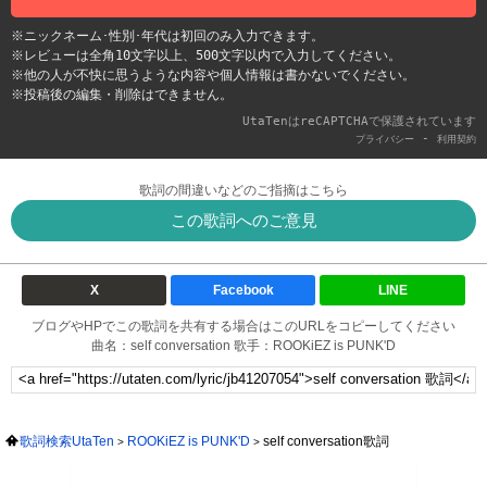
※ニックネーム･性別･年代は初回のみ入力できます。
※レビューは全角10文字以上、500文字以内で入力してください。
※他の人が不快に思うような内容や個人情報は書かないでください。
※投稿後の編集・削除はできません。
UtaTenはreCAPTCHAで保護されています
-
プライバシー
利用契約
歌詞の間違いなどのご指摘はこちら
この歌詞へのご意見
X
Facebook
LINE
ブログやHPでこの歌詞を共有する場合はこのURLをコピーしてください
曲名：self conversation 歌手：ROOKiEZ is PUNK'D
歌詞検索UtaTen
ROOKiEZ is PUNK'D
self conversation歌詞