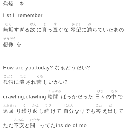
焦燥
を
I still remember
むく
ゆえ
ま
す
きぼう
み
無垢
故
真
直
希望
満
すぎる
に
っ
ぐな
に
ちていたあの
そうぞう
想像
を
How are you,today? なぁどうだい?
こどく
つぶ
くる
孤独
潰
苦
に
され
しいかい?
くらやみ
ひび
なか
暗闇
日々
中
crawling,clawling
ばっかだった
の
で
とおまわ
く
かえ
つづ
じぶん
こた
だ
遠回
繰
返
続
自分
答
出
り
り
し
けて
なりでも
え
して
ふあん
たたか
不安
闘
ただ
と
ってたinside of me