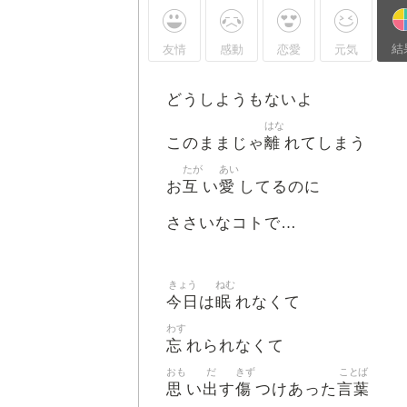
結
友情
感動
恋愛
元気
どうしようもないよ
はな
離
このままじゃ
れてしまう
たが
あい
互
愛
お
い
してるのに
ささいなコトで…
きょう
ねむ
今日
眠
は
れなくて
わす
忘
れられなくて
おも
だ
きず
ことば
思
出
傷
言葉
い
す
つけあった