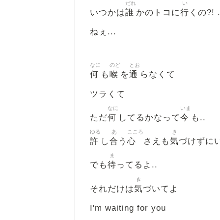
だれ
い
誰
行
いつかは
かのトコに
くの?! .
ねぇ...
なに
のど
とお
何
喉
通
も
を
らなくて
ツラくて
なに
いま
何
今
ただ
してるかなって
も..
ゆる
あ
こころ
き
許
合
心
気
し
う
さえも
づけずに
ま
待
でも
ってるよ..
き
気
それだけは
づいてよ
I'm waiting for you