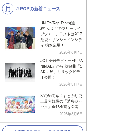
J-POPの新着ニュース
K-POP
バンド
演歌・歌謡
洋楽
UNiFY(Rap Team)通
称“らぷち”のフリーライ
VTuber
ディズニー
ブツアー、ラストは9/17
池袋・サンシャインシテ
ィ 噴水広場！
2026年8月7日
JO1 全米デビューEP『A
NIMAL』から 収録曲「S
AKURA」リリックビデ
オ公開！
2026年8月7日
8/7(金)開幕！すとぷり史
上最大規模の「渋谷ジャ
ック」全16企画を公開
2026年8月6日