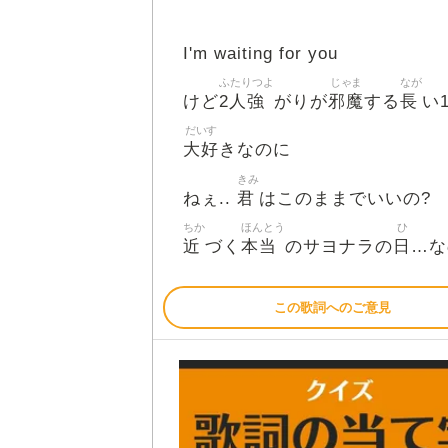
I'm waiting for you
ふたりつよ
じゃま
なが
2人強
邪魔
長
けど
がりが
する
い
だいす
大好
きなのに
きみ
君
ねぇ..
はこのままでいいの?
ちか
ほんとう
ひ
近
本当
日
づく
のサヨナラの
…なの
この歌詞へのご意見