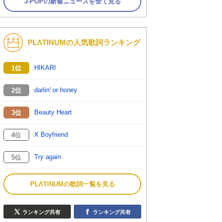
J-POPの新着ニュースを全て見る
PLΛTINUMの人気歌詞ランキング
HIKARI
1位
darlin' or honey
2位
Beauty Heart
3位
X Boyfriend
4位
Try again
5位
PLΛTINUMの歌詞一覧を見る
ランキング共有
ランキング共有