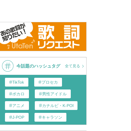
今話題のハッシュタグ
全て見る
TikTok
プロセカ
ボカロ
男性アイドル
アニメ
カナルビ・K-POP和訳
J-POP
キャラソン
あんスタ
歌い手