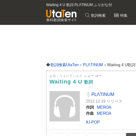
Waiting 4 U 歌詞 PLΛTINUM ふりがな付
歌詞検索
特集
歌詞検索UtaTen
PLΛTINUM
Waiting 4 U歌詞
よみ：うぇいてぃんぐ ふぉー ゆー
Waiting 4 U
歌詞
PLΛTINUM
2012.12.19 リリース
作詞
MEROA
作曲
MEROA
#J-POP