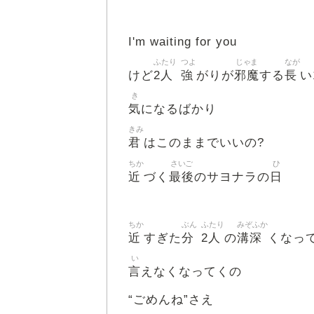
I'm waiting for you
ふたり
つよ
じゃま
なが
2人
強
邪魔
長
けど
がりが
する
い
き
気
になるばかり
きみ
君
はこのままでいいの?
ちか
さいご
ひ
近
最後
日
づく
のサヨナラの
ちか
ぶん
ふたり
みぞふか
近
分
2人
溝深
すぎた
の
くなっ
い
言
えなくなってくの
“ごめんね”さえ