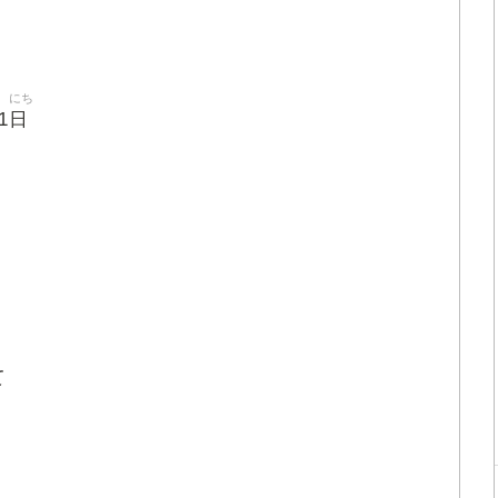
にち
日
1
て