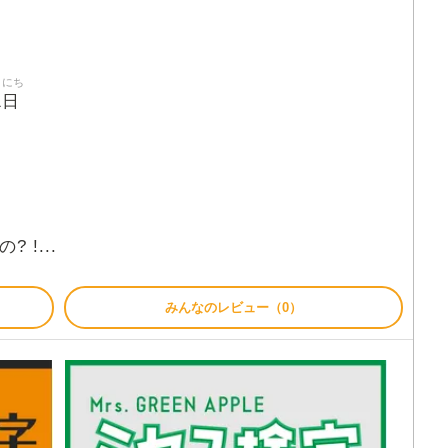
にち
日
1
? !...
みんなのレビュー（0）