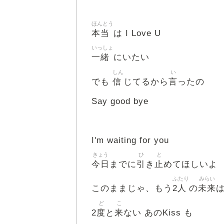
ほんとう
本当
は I Love U
いっしょ
一緒
にいたい
しん
い
信
言
でも
じてるから
ったの
Say good bye
I'm waiting for you
きょう
ひ
と
今日
引
止
までに
き
めてほしいよ
ふたり
みらい
2人
未来
このままじゃ、もう
の
ど
こ
度
来
2
と
ない あのKiss も