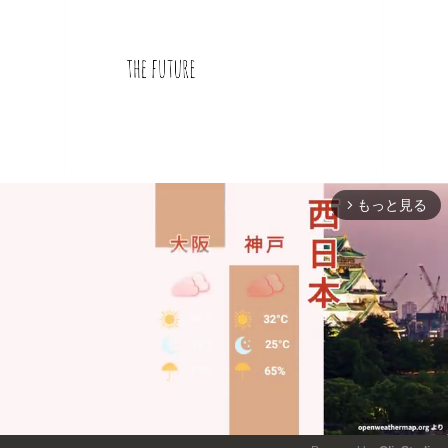
もっと見る
arrow_forward_ios