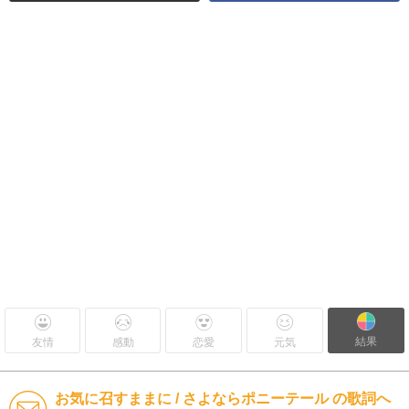
結果
友情
感動
恋愛
元気
お気に召すままに / さよならポニーテール の歌詞へ