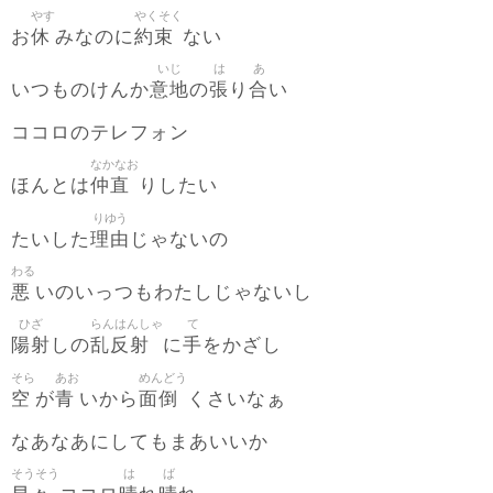
やす
やくそく
休
約束
お
みなのに
ない
いじ
は
あ
意地
張
合
いつものけんか
の
り
い
ココロのテレフォン
なかなお
仲直
ほんとは
りしたい
りゆう
理由
たいした
じゃないの
わる
悪
いのいっつもわたしじゃないし
ひざ
らんはんしゃ
て
陽射
乱反射
手
しの
に
をかざし
そら
あお
めんどう
空
青
面倒
が
いから
くさいなぁ
なあなあにしてもまあいいか
そうそう
は
ば