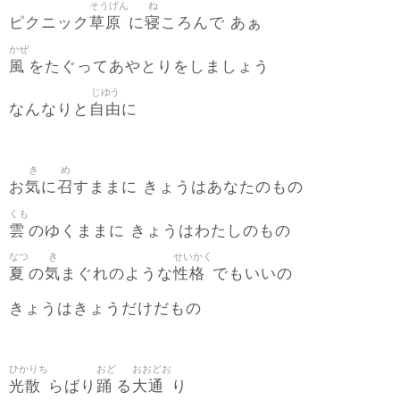
そうげん
ね
草原
寝
ピクニック
に
ころんで あぁ
かぜ
風
をたぐってあやとりをしましょう
じゆう
自由
なんなりと
に
き
め
気
召
お
に
すままに きょうはあなたのもの
くも
雲
のゆくままに きょうはわたしのもの
なつ
き
せいかく
夏
気
性格
の
まぐれのような
でもいいの
きょうはきょうだけだもの
ひかりち
おど
おおどお
光散
踊
大通
らばり
る
り