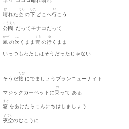
早々
晴
晴
ココロ
れ
れ
は
そら
した
い
晴
空
下
行
れた
の
どこへ
こう
こうえん
公園
だってモナコだって
かぜ
ふ
くも
ゆ
風
吹
雲
行
の
くまま
の
くまま
いっつもわたしはそうだったじゃない
たび
旅
そうだ
にでましょうブランニューナイト
の
乗
マジックカーペットに
って あぁ
まど
窓
をあけたらこんにちはしましょう
よぞら
夜空
のむこうに