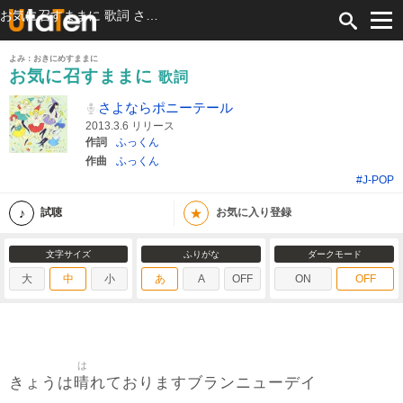
お気に召すままに 歌詞 さよならポニーテール ふりがな付
よみ：おきにめすままに
お気に召すままに
歌詞
さよならポニーテール
2013.3.6 リリース
作詞
ふっくん
作曲
ふっくん
#J-POP
★
試聴
お気に入り登録
文字サイズ
ふりがな
ダークモード
大
中
小
あ
A
OFF
ON
OFF
は
晴
きょうは
れておりますブランニューデイ