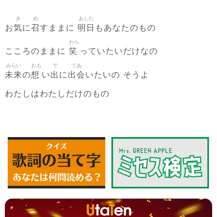
き
め
あした
気
召
明日
お
に
すままに
もあなたのもの
わら
笑
こころのままに
っていたいだけなの
みらい
おも
で
であ
未来
想
出
出会
の
い
に
いたいの そうよ
わたしはわたしだけのもの