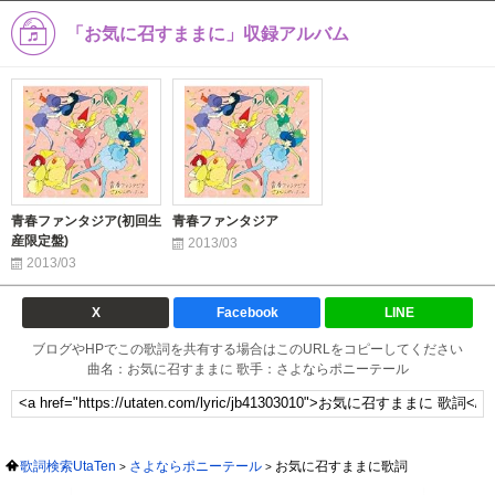
「お気に召すままに」収録アルバム
青春ファンタジア(初回生
青春ファンタジア
産限定盤)
2013/03
2013/03
X
Facebook
LINE
ブログやHPでこの歌詞を共有する場合はこのURLをコピーしてください
曲名：お気に召すままに 歌手：さよならポニーテール
歌詞検索UtaTen
さよならポニーテール
お気に召すままに歌詞