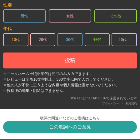
性別
男性
女性
その他
年代
10代
20代
30代
40代
50代～
投稿
※ニックネーム･性別･年代は初回のみ入力できます。
※レビューは全角10文字以上、500文字以内で入力してください。
※他の人が不快に思うような内容や個人情報は書かないでください。
※投稿後の編集・削除はできません。
UtaTenはreCAPTCHAで保護されています
-
プライバシー
利用契約
歌詞の間違いなどのご指摘はこちら
この歌詞へのご意見