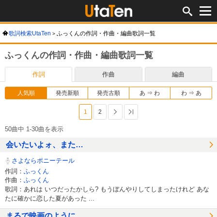
歌詞検索UtaTen
ふっくんの作詞・作曲・編曲歌詞一覧
ふっくんの作詞・作曲・編曲歌詞一覧
作詞
作曲
編曲
人気順
発売新順
発売古順
あ ⇒ わ
わ ⇒ あ
1
2
次へ
最後へ
50曲中 1-30曲を表示
会いたいよォ、また…
さよならポニーテール
作詞：
ふっくん
作曲：
ふっくん
歌詞：あれは いつだったかしら? もうぼんやりしてしまったけれど あな
たに確かに恋した夏があった ...
まるで映画のように