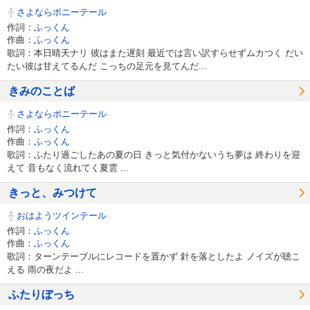
さよならポニーテール
作詞：
ふっくん
作曲：
ふっくん
歌詞：本日晴天ナリ 彼はまた遅刻 最近では言い訳すらせずムカつく だい
たい彼は甘えてるんだ こっちの足元を見てんだ...
きみのことば
さよならポニーテール
作詞：
ふっくん
作曲：
ふっくん
歌詞：ふたり過ごしたあの夏の日 きっと気付かないうち夢は 終わりを迎
えて 音もなく流れてく夏雲 ...
きっと、みつけて
おはようツインテール
作詞：
ふっくん
作曲：
ふっくん
歌詞：ターンテーブルにレコードを置かず 針を落としたよ ノイズが聴こ
える 雨の夜だよ ...
ふたりぼっち