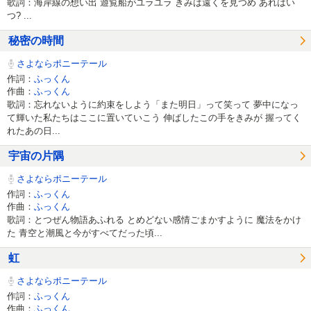
歌詞：海岸線の想い出 遊覧船がユラユラ きみは遠くを見つめ あれはい
つ? ...
秘密の時間
さよならポニーテール
作詞：
ふっくん
作曲：
ふっくん
歌詞：忘れないように約束をしよう「また明日」って笑って 夢中になっ
て輝いた私たちはここに置いていこう 伸ばしたこの手をきみが 握ってく
れたあの日...
宇宙の片隅
さよならポニーテール
作詞：
ふっくん
作曲：
ふっくん
歌詞：とつぜん物語あふれる とめどない感情ごまかすように 魔法をかけ
た 青空と潮風と今がすべてだった頃...
虹
さよならポニーテール
作詞：
ふっくん
作曲：
ふっくん