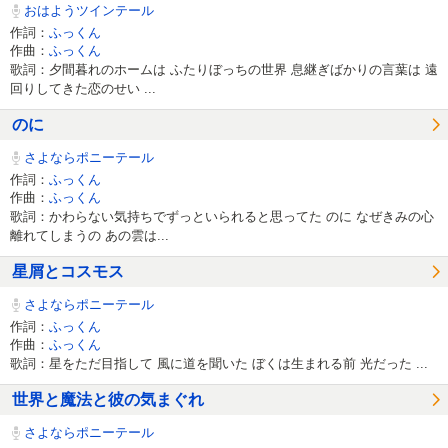
おはようツインテール
作詞：
ふっくん
作曲：
ふっくん
歌詞：夕間暮れのホームは ふたりぼっちの世界 息継ぎばかりの言葉は 遠
回りしてきた恋のせい ...
のに
さよならポニーテール
作詞：
ふっくん
作曲：
ふっくん
歌詞：かわらない気持ちでずっといられると思ってた のに なぜきみの心
離れてしまうの あの雲は...
星屑とコスモス
さよならポニーテール
作詞：
ふっくん
作曲：
ふっくん
歌詞：星をただ目指して 風に道を聞いた ぼくは生まれる前 光だった ...
世界と魔法と彼の気まぐれ
さよならポニーテール