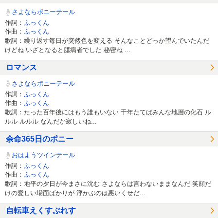
さよならポニーテール
作詞：
ふっくん
作曲：
ふっくん
歌詞：繰り返す毎日が突然色を変える そんなことどっか望んでいたんだ
けどね いざとなると臆病者でした 秘密ね ...
ロマンス
さよならポニーテール
作詞：
ふっくん
作曲：
ふっくん
歌詞：たった百年後にはもう誰もいない 千年たてばみんな地層の化石 ル
ルル ルルル なんだか寂しいね...
余命365日のポニー
おはようツインテール
作詞：
ふっくん
作曲：
ふっくん
歌詞：地平の夕日が今まさに沈む さよならは言わないままなんだ 笑顔だ
けの愛しい場面ばかりが 浮かぶのは悪いくせだ...
自転車えくすぷれす