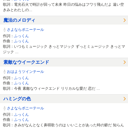
歌詞：電光石火で時計が回って未来 昨日の悩みはフワリ飛んだよ 遠い空
きみとわたしの...
魔法のメロディ
さよならポニーテール
作詞：
ふっくん
作曲：
ふっくん
歌詞：いつもミュージック きっとマジック ずっとミュージック きっとマ
ジック ...
素敵なウイークエンド
おはようツインテール
作詞：
ふっくん
作曲：
ふっくん
歌詞：今夜 素敵なウィークエンド リリカルな愛だ 恋だ ...
ハミングの色
さよならポニーテール
作詞：
ふっくん
作曲：
ふっくん
歌詞：きみがなんとなく鼻唄歌うのは いいことがあった時の癖だ 知らん