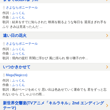
さよならポニーテール
作詞：
ふっくん
作曲：
ふっくん
歌詞：結末をすでに知らされた 映画を観るような毎日を 退屈まぎれ手を
ふり きみは見送ったんだ ...
遠い日の花火
さよならポニーテール
作詞：
ふっくん
作曲：
ふっくん
歌詞：境内の提灯 宵闇に浮かび 風に揺られ 祭り囃子の中...
いつかきかせて
Megu(Negicco)
作詞：
ふっくん
作曲：
ふっくん
歌詞：風がページをめくり 思い出は色あせていく運命でも 君をずっと忘
れないから どしゃぶりの雨...
新世界交響楽(TVアニメ「キルラキル」2nd エンディング
テーマ)