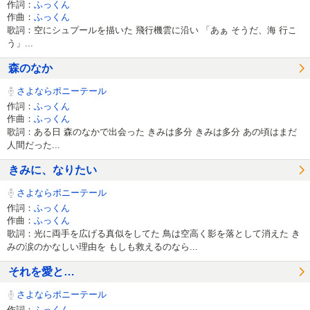
作詞：
ふっくん
作曲：
ふっくん
歌詞：空にシュプールを描いた 飛行機雲に沿い 「あぁ そうだ、海 行こ
う」...
森のなか
さよならポニーテール
作詞：
ふっくん
作曲：
ふっくん
歌詞：ある日 森のなかで出会った きみは多分 きみは多分 あの頃はまだ
人間だった...
きみに、なりたい
さよならポニーテール
作詞：
ふっくん
作曲：
ふっくん
歌詞：光に両手を広げる真似をしてた 鳥は空高く影を落として消えた き
みの涙のかなしい理由を もしも救えるのなら...
それを愛と…
さよならポニーテール
作詞：
ふっくん