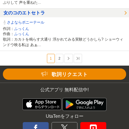
ぷりして 声を重ねた...
女のコのエトセトラ
さよならポニーテール
作詞：
ふっくん
作曲：
ふっくん
歌詞：カカトを鳴らす大通り 浮かれてみる実験どうかしら? ショーウィ
ンドウ映る私は あぁ...
1
2
次へ
最後へ
歌詞リクエスト
公式アプリ 無料配信中!
UtaTenをフォロー