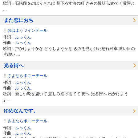
歌詞：石階段をのぼりきれば 見下ろす海の町 きみの横顔 染めてく黄昏よ
...
また恋におち
おはようツインテール
作詞：
ふっくん
作曲：
ふっくん
歌詞：声かけようかな どうしようかな きみを見かけた急行列車 遠い日の
片想い ...
光る街へ
さよならポニーテール
作詞：
ふっくん
作曲：
ふっくん
歌詞：新しい靴を履いて 悲しみ投げ捨てて 街へ 光る街へ 出かけよう
よ...
ゆめなんです。
さよならポニーテール
作詞：
ふっくん
作曲：
ふっくん