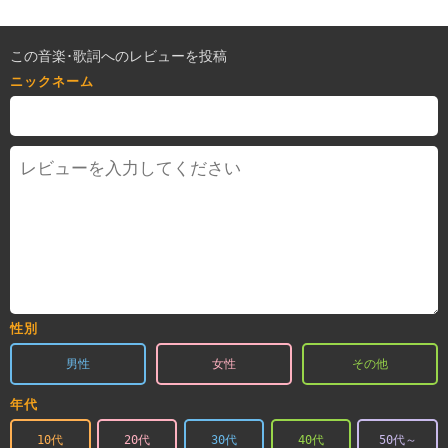
この音楽･歌詞へのレビューを投稿
ニックネーム
性別
男性
女性
その他
年代
10代
20代
30代
40代
50代～