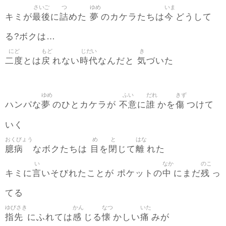
さいご
つ
ゆめ
いま
最後
詰
夢
今
キミが
に
めた
のカケラたちは
どうして
る?ボクは…
にど
もど
じだい
き
二度
戻
時代
気
とは
れない
なんだと
づいた
ゆめ
ふい
だれ
きず
夢
不意
誰
傷
ハンパな
のひとカケラが
に
かを
つけて
いく
おくびょう
め
と
はな
臆病
目
閉
離
なボクたちは
を
じて
れた
い
なか
のこ
言
中
残
キミに
いそびれたことが ポケットの
にまだ
っ
てる
ゆびさき
かん
なつ
いた
指先
感
懐
痛
にふれては
じる
かしい
みが