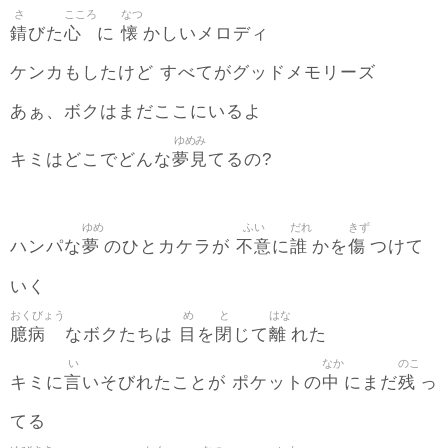
さ
こころ
なつ
錆
心
懐
びた
に
かしいメロディ
ケンカもしたけど すべてがグッドメモリーズ
あぁ、ボクはまだここにいるよ
ゆめみ
夢見
キミはどこでどんな
てるの?
ゆめ
ふい
だれ
きず
夢
不意
誰
傷
ハンパな
のひとカケラが
に
かを
つけて
いく
おくびょう
め
と
はな
臆病
目
閉
離
なボクたちは
を
じて
れた
い
なか
のこ
言
中
残
キミに
いそびれたことが ポケットの
にまだ
っ
てる