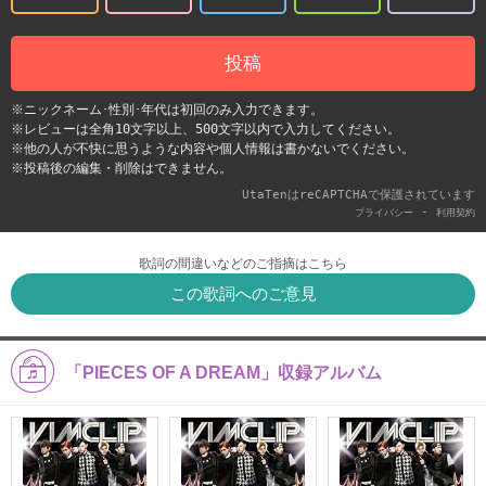
投稿
※ニックネーム･性別･年代は初回のみ入力できます。
※レビューは全角10文字以上、500文字以内で入力してください。
※他の人が不快に思うような内容や個人情報は書かないでください。
※投稿後の編集・削除はできません。
UtaTenはreCAPTCHAで保護されています
-
プライバシー
利用契約
歌詞の間違いなどのご指摘はこちら
この歌詞へのご意見
「PIECES OF A DREAM」収録アルバム