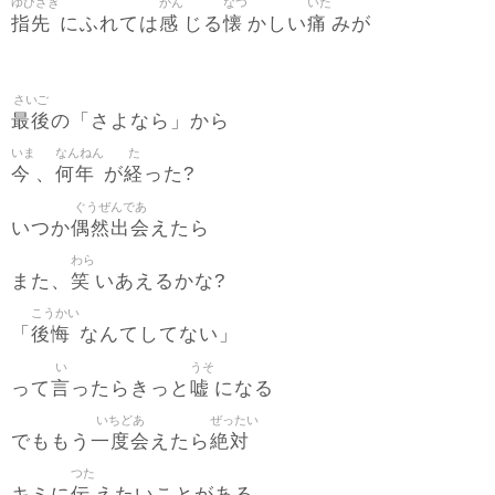
ゆびさき
かん
なつ
いた
指先
感
懐
痛
にふれては
じる
かしい
みが
さいご
最後
の「さよなら」から
いま
なんねん
た
今
何年
経
、
が
った?
ぐうぜんであ
偶然出会
いつか
えたら
わら
笑
また、
いあえるかな?
こうかい
後悔
「
なんてしてない」
い
うそ
言
嘘
って
ったらきっと
になる
いちどあ
ぜったい
一度会
絶対
でももう
えたら
つた
伝