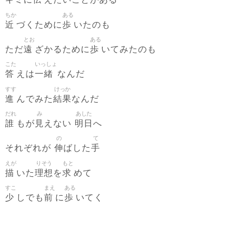
キミに
えたいことがある
ちか
ある
近
歩
づくために
いたのも
とお
ある
遠
歩
ただ
ざかるために
いてみたのも
こた
いっしょ
答
一緒
えは
なんだ
すす
けっか
進
結果
んでみた
なんだ
だれ
み
あした
誰
見
明日
もが
えない
へ
の
て
伸
手
それぞれが
ばした
えが
りそう
もと
描
理想
求
いた
を
めて
すこ
まえ
ある
少
前
歩
しでも
に
いてく