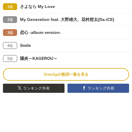
さよなら My Love
1位
My Generation feat. 大野雄大、花村想太(Da-iCE)
2位
恋心 -album version-
3位
Smile
4位
陽炎～KAGEROU～
5位
Vimclipの歌詞一覧を見る
ランキング共有
ランキング共有