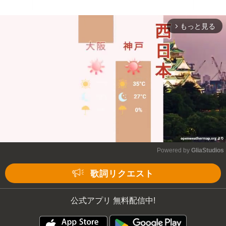
もっと見る
arrow_forward_ios
Powered by 
GliaStudios
Mute
歌詞リクエスト
公式アプリ 無料配信中!