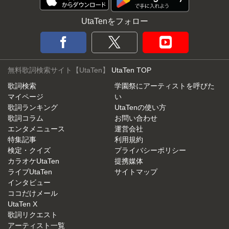
UtaTenをフォロー
無料歌詞検索サイト【UtaTen】
UtaTen TOP
歌詞検索
学園祭にアーティストを呼びた
マイページ
い
歌詞ランキング
UtaTenの使い方
歌詞コラム
お問い合わせ
エンタメニュース
運営会社
特集記事
利用規約
検定・クイズ
プライバシーポリシー
カラオケUtaTen
提携媒体
ライブUtaTen
サイトマップ
インタビュー
ココだけメール
UtaTen X
歌詞リクエスト
アーティスト一覧