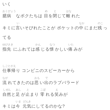
いく
おくびょう
め
と
はな
臆病
目
閉
離
なボクたちは
を
じて
れた
い
なか
のこ
言
中
残
キミに
いそびれたことが ポケットの
にまだ
っ
てる
ゆびさき
かん
なつ
いた
指先
感
懐
痛
にふれては
じる
かしい
みが
しごとがえ
仕事帰
り コンビニのスピーカーから
なが
おも
で
流
思
出
れてきたのは
い
のラブバラード
しぜん
あし
と
こぼ
え
自然
足
止
零
笑
と
が
まり
れる
みが
いま
げんき
今
元気
キミは
にしてるのかな?