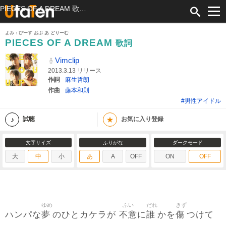
PIECES OF A DREAM 歌詞 Vimclip ふりがな付
よみ：ぴーす おぶ あ どりーむ
PIECES OF A DREAM
歌詞
Vimclip
2013.3.13 リリース
作詞
麻生哲朗
作曲
藤本和則
#男性アイドル
★
試聴
お気に入り登録
文字サイズ
ふりがな
ダークモード
大
中
小
あ
A
OFF
ON
OFF
ゆめ
ふい
だれ
きず
夢
不意
誰
傷
ハンパな
のひとカケラが
に
かを
つけて