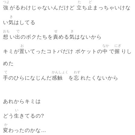
つよ
た
ど
強
立
止
がるわけじゃないんだけど
ち
まっちゃいけな
き
気
い
はしてる
おも
で
せ
き
想
出
責
気
い
のボクたちを
める
はないから
お
なか
にぎ
置
中
握
キミが
いてったコトバだけ ポケットの
で
りし
めた
て
かんしょく
わす
手
感触
忘
のひらになじんだ
を
れたくないから
あれからキミは
い
生
どう
きてるの?
か
変
わったのかな…