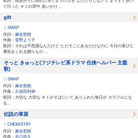
歌詞：雨あがりに揺れた水たまりの上を よけたりしないで まっすぐ歩い
て行った キミの背中 追いかけ...
gift
SMAP
作詞：
麻生哲朗
作曲：
菅野よう子
歌詞：それは不思議なんだけど ただそこにあるだけなのに 今日の喜びと
勇気をくれる贈りもの ...
そっと きゅっと(フジテレビ系ドラマ 任侠ヘルパー 主題
歌)
SMAP
作詞：
麻生哲朗
作曲：
久保田利伸
歌詞：大切な 大切な キミがそばにいて ありふれた毎日が カラフルにな
る...
伝説の草原
CHEMISTRY
作詞：
麻生哲朗
作曲：
谷口尚久