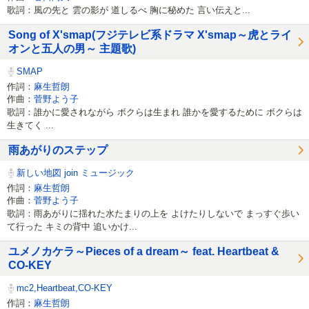
歌詞：風の先と 雲の影が 道しるべ 胸に秘めた 言い伝えと...
Song of X'smap(フジテレビ系ドラマ X'smap～虎とライ
オンと五人の男～ 主題歌)
SMAP
作詞：
麻生哲朗
作曲：
菅野よう子
歌詞：誰かに愛されながら ボクらは生まれ 誰かを愛するために ボクらは
生きてく ...
雨あがりのステップ
新しい地図 join ミュージック
作詞：
麻生哲朗
作曲：
菅野よう子
歌詞：雨あがりに揺れた水たまりの上を よけたりしないで まっすぐ歩い
て行った キミの背中 追いかけ...
ユメノカケラ～Pieces of a dream～ feat. Heartbeat &
CO-KEY
mc2,Heartbeat,CO-KEY
作詞：
麻生哲朗