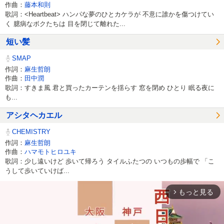
作曲：
藤本和則
歌詞：<Heartbeat> ハンパな夢のひとカケラが 不意に誰かを傷つけてい
く 臆病なボクたちは 目を閉じて離れた...
短い髪
SMAP
作詞：
麻生哲朗
作曲：
田中潤
歌詞：すきま風 君と買ったカーテンを揺らす 窓を閉め ひとり 眠る夜に
も...
アシタヘカエル
CHEMISTRY
作詞：
麻生哲朗
作曲：
ハマモトヒロユキ
歌詞：少し遠いけど 歩いて帰ろう タイルふたつの いつもの歩幅で 「こ
うして歩いていけば...
もっと見る
arrow_forward_ios