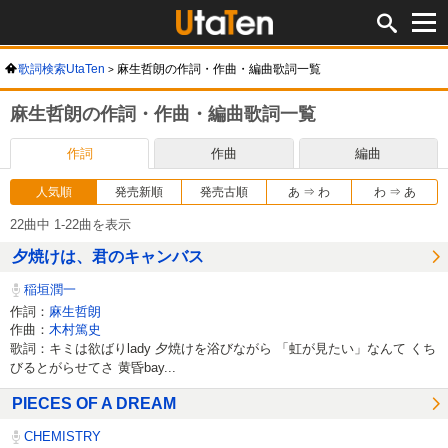
歌詞検索UtaTen
麻生哲朗の作詞・作曲・編曲歌詞一覧
麻生哲朗の作詞・作曲・編曲歌詞一覧
作詞
作曲
編曲
人気順
発売新順
発売古順
あ ⇒ わ
わ ⇒ あ
22曲中 1-22曲を表示
夕焼けは、君のキャンバス
稲垣潤一
作詞：
麻生哲朗
作曲：
木村篤史
歌詞：キミは欲ばりlady 夕焼けを浴びながら 「虹が見たい」なんて くち
びるとがらせてさ 黄昏bay...
PIECES OF A DREAM
CHEMISTRY