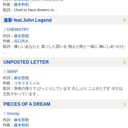
作曲：
藤本和則
歌詞：Used to have dreams to...
遠影 feat.John Legend
CHEMISTRY
作詞：
麻生哲朗
作曲：
谷口尚久
歌詞：優しいあなたと 過ごした思いを 抱えた鞄と一緒に 胸にしめつけた
...
UNPOSTED LETTER
SMAP
作詞：
麻生哲朗
作曲：
コモリタミノル
歌詞：突然の便りで びっくりしています 久しぶり ごぶさたです ボクは
元気でやっています...
PIECES OF A DREAM
Vimclip
作詞：
麻生哲朗
作曲：
藤本和則