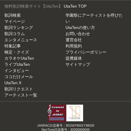
無料歌詞検索サイト【UtaTen】
UtaTen TOP
歌詞検索
学園祭にアーティストを呼びた
マイページ
い
歌詞ランキング
UtaTenの使い方
歌詞コラム
お問い合わせ
エンタメニュース
運営会社
特集記事
利用規約
検定・クイズ
プライバシーポリシー
カラオケUtaTen
提携媒体
ライブUtaTen
サイトマップ
インタビュー
ココだけメール
UtaTen X
歌詞リクエスト
アーティスト一覧
JASRAC許諾番号：9015879001Y38026
NexTone許諾番号：ID000000049