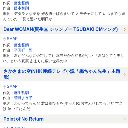
作詞：
麻生哲朗
作曲：
藤本和則
歌詞：デタラメな夢を 好き勝手ばらまいて オモチャにして いつまでも遊
んでいた 「見え透いた明日が...
Dear WOMAN(資生堂 シャンプー TSUBAKI CMソング)
SMAP
作詞：
麻生哲朗
作曲：
平田祥一郎
歌詞：君がどんなに否定しても 本当だから揺るがない 「君はとても美し
い」という真実 あまりに広い世界の中...
さかさまの空(NHK連続テレビ小説「梅ちゃん先生」主題
歌)
SMAP
作詞：
麻生哲朗
作曲：
菅野よう子
歌詞：わかってるんだ 君は靴ひもを(ずっと)なおすふりしてるけど 本当
は 泣いてたんだ ...
Point of No Return