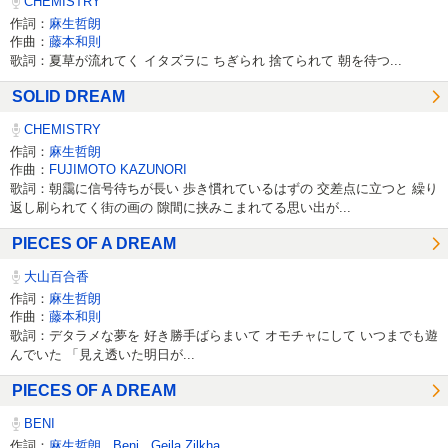
CHEMISTRY
作詞：
麻生哲朗
作曲：
藤本和則
歌詞：夏草が流れてく イタズラに ちぎられ 捨てられて 朝を待つ...
SOLID DREAM
CHEMISTRY
作詞：
麻生哲朗
作曲：
FUJIMOTO KAZUNORI
歌詞：朝靄に信号待ちが長い 歩き慣れているはずの 交差点に立つと 繰り
返し刷られてく街の画の 隙間に挟みこまれてる思い出が...
PIECES OF A DREAM
大山百合香
作詞：
麻生哲朗
作曲：
藤本和則
歌詞：デタラメな夢を 好き勝手ばらまいて オモチャにして いつまでも遊
んでいた 「見え透いた明日が...
PIECES OF A DREAM
BENI
作詞：
麻生哲朗
,
Beni
,
Geila Zilkha