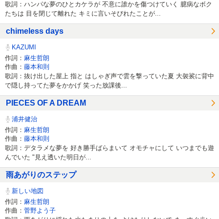
歌詞：ハンパな夢のひとカケラが 不意に誰かを傷つけていく 臆病なボク
たちは 目を閉じて離れた キミに言いそびれたことが...
chimeless days
KAZUMI
作詞：
麻生哲朗
作曲：
藤本和則
歌詞：抜け出した屋上 指と はしゃぎ声で雲を撃っていた夏 大袈裟に背中
で隠し持ってた夢をかかげ 笑った放課後...
PIECES OF A DREAM
浦井健治
作詞：
麻生哲朗
作曲：
藤本和則
歌詞：デタラメな夢を 好き勝手ばらまいて オモチャにして いつまでも遊
んでいた "見え透いた明日が...
雨あがりのステップ
新しい地図
作詞：
麻生哲朗
作曲：
菅野よう子