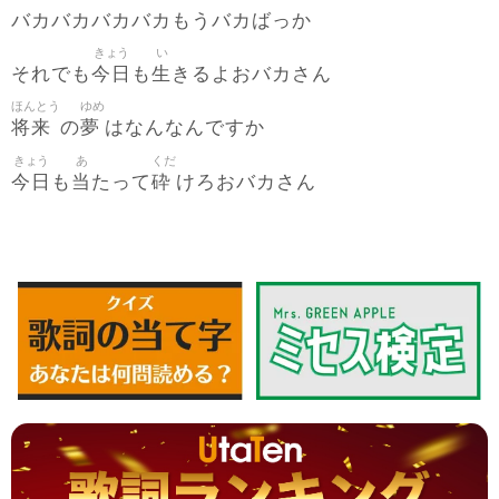
バカバカバカバカもうバカばっか
きょう
い
今日
生
それでも
も
きるよおバカさん
ほんとう
ゆめ
将来
夢
の
はなんなんですか
きょう
あ
くだ
今日
当
砕
も
たって
けろおバカさん