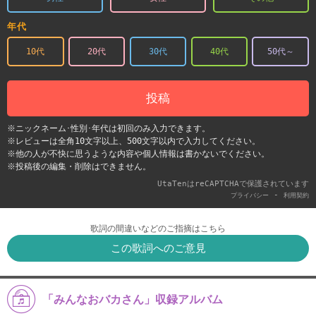
年代
10代
20代
30代
40代
50代～
投稿
※ニックネーム･性別･年代は初回のみ入力できます。
※レビューは全角10文字以上、500文字以内で入力してください。
※他の人が不快に思うような内容や個人情報は書かないでください。
※投稿後の編集・削除はできません。
UtaTenはreCAPTCHAで保護されています
-
プライバシー
利用契約
歌詞の間違いなどのご指摘はこちら
この歌詞へのご意見
「みんなおバカさん」収録アルバム