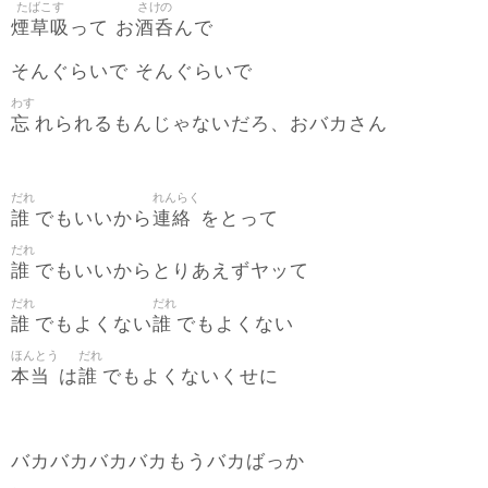
たばこす
さけの
煙草吸
酒呑
って お
んで
そんぐらいで そんぐらいで
わす
忘
れられるもんじゃないだろ、おバカさん
だれ
れんらく
誰
連絡
でもいいから
をとって
だれ
誰
でもいいからとりあえずヤッて
だれ
だれ
誰
誰
でもよくない
でもよくない
ほんとう
だれ
本当
誰
は
でもよくないくせに
バカバカバカバカもうバカばっか