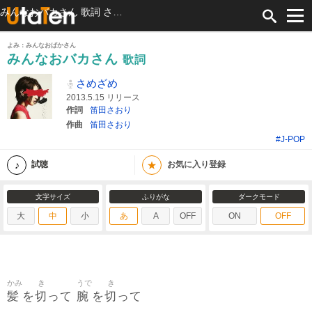
みんなおバカさん 歌詞 さめざめ ふりがな付
よみ：みんなおばかさん
みんなおバカさん
歌詞
さめざめ
2013.5.15 リリース
作詞
笛田さおり
作曲
笛田さおり
#J-POP
★
試聴
お気に入り登録
文字サイズ
ふりがな
ダークモード
大
中
小
あ
A
OFF
ON
OFF
かみ
き
うで
き
髪
切
腕
切
を
って
を
って