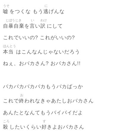
うそ
に
嘘
逃
をつくな もう
げんな
じぼうじき
い
わけ
自暴自棄
言
訳
を
い
にして
これでいいの? これがいいの?
ほんとう
本当
はこんなんじゃないだろう
ねぇ、おバカさん? おバカさん!!
バカバカバカバカもうバカばっか
お
終
これで
われなきゃあたしおバカさん
あんたとなんてもうバイバイだよ
ころ
す
殺
好
したいくらい
きよおバカさん