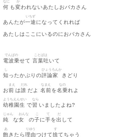
なに
か
何
変
も
われないあたしおバカさん
いちず
一途
あんたが
になってくれれば
あたしはここにいるのにおバカさん
でんぱの
ことばは
電波乗
言葉吐
せて
いて
し
ひょうろんか
知
評論家
ったかぶりの
きどり
まえ
だれ
なまえ
なの
前
誰
名前
名乗
お
は
だよ
を
れよ
ようちえんせい
なら
幼稚園生
習
で
いましたよね?
じゅん
おんな
こ
て
だ
純
女
子
手
出
な
の
に
を
して
あ
りゆう
す
飽
理由
捨
きたら
つけて
てちゃう