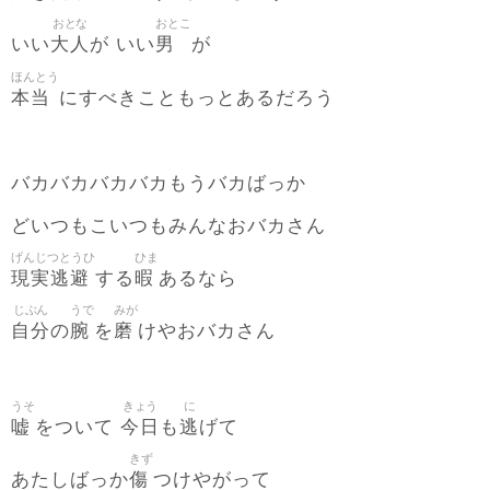
おとな
おとこ
大人
男
いい
が いい
が
ほんとう
本当
にすべきこともっとあるだろう
バカバカバカバカもうバカばっか
どいつもこいつもみんなおバカさん
げんじつとうひ
ひま
現実逃避
暇
する
あるなら
じぶん
うで
みが
自分
腕
磨
の
を
けやおバカさん
うそ
きょう
に
嘘
今日
逃
をついて
も
げて
きず
傷
あたしばっか
つけやがって