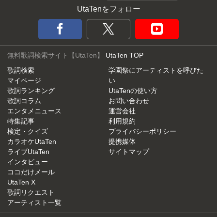
UtaTenをフォロー
無料歌詞検索サイト【UtaTen】
UtaTen TOP
歌詞検索
学園祭にアーティストを呼びた
マイページ
い
歌詞ランキング
UtaTenの使い方
歌詞コラム
お問い合わせ
エンタメニュース
運営会社
特集記事
利用規約
検定・クイズ
プライバシーポリシー
カラオケUtaTen
提携媒体
ライブUtaTen
サイトマップ
インタビュー
ココだけメール
UtaTen X
歌詞リクエスト
アーティスト一覧