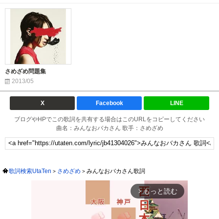
さめざめ問題集
2013/05
X
Facebook
LINE
ブログやHPでこの歌詞を共有する場合はこのURLをコピーしてください
曲名：みんなおバカさん 歌手：さめざめ
歌詞検索UtaTen
さめざめ
みんなおバカさん歌詞
もっと読む
arrow_forward_ios